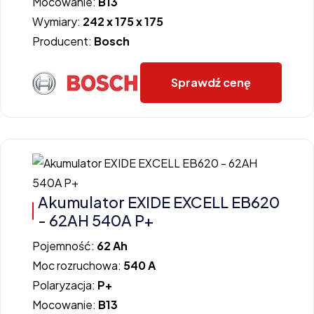
Mocowanie:
B13
Wymiary:
242 x 175 x 175
Producent:
Bosch
Sprawdź cenę
Akumulator EXIDE EXCELL EB620
- 62AH 540A P+
Pojemność:
62 Ah
Moc rozruchowa:
540 A
Polaryzacja:
P+
Mocowanie:
B13