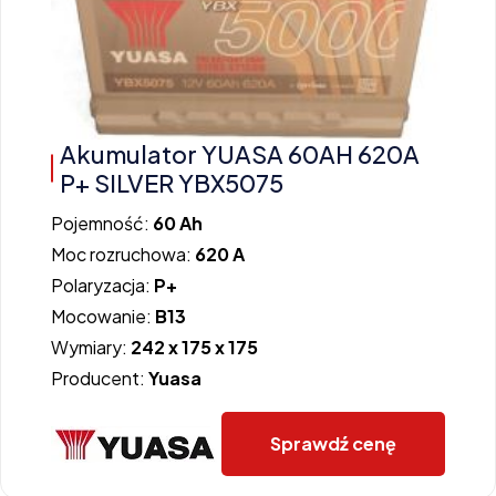
Akumulator YUASA 60AH 620A
P+ SILVER YBX5075
Pojemność:
60 Ah
Moc rozruchowa:
620 A
Polaryzacja:
P+
Mocowanie:
B13
Wymiary:
242 x 175 x 175
Producent:
Yuasa
Sprawdź cenę