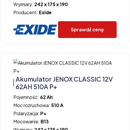
Wymiary:
242 x 175 x 190
Producent:
Exide
Sprawdź cenę
Akumulator JENOX CLASSIC 12V
62AH 510A P+
Pojemność:
62 Ah
Moc rozruchowa:
510 A
Polaryzacja:
P+
Mocowanie:
B13
Wymiary:
242 x 175 x 190