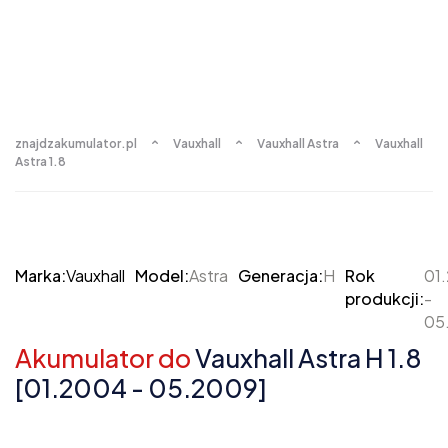
znajdzakumulator.pl
Vauxhall
Vauxhall Astra
Vauxhall
Astra 1.8
Marka:
Vauxhall
Model:
Astra
Generacja:
H
Rok
01
produkcji:
-
05
Akumulator do
Vauxhall Astra H 1.8
[01.2004 - 05.2009]