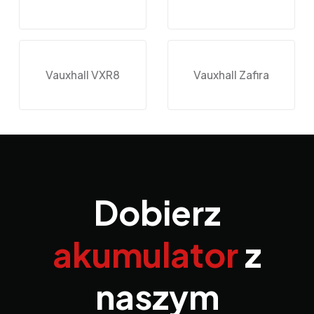
Vauxhall VXR8
Vauxhall Zafira
Dobierz
akumulator
z
naszym