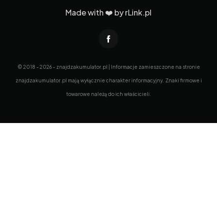
Made with ❤️ by
rLink.pl
© 2018 - 2026 - znajdzakumulator.pl | Informacje zamieszczone na stronie
znajdzakumulator.pl mają wyłącznie charakter informacyjny. Znaki firmowe i
towarowe należą do ich właścicieli.