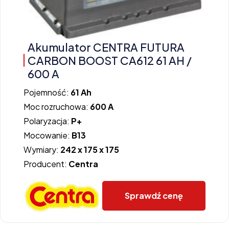
Akumulator CENTRA FUTURA
CARBON BOOST CA612 61 AH /
600 A
Pojemność:
61 Ah
Moc rozruchowa:
600 A
Polaryzacja:
P+
Mocowanie:
B13
Wymiary:
242 x 175 x 175
Producent:
Centra
Sprawdź cenę