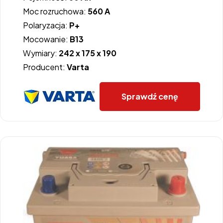
Moc rozruchowa:
560 A
Polaryzacja:
P+
Mocowanie:
B13
Wymiary:
242 x 175 x 190
Producent:
Varta
Sprawdź cenę