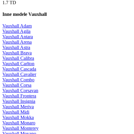
1.7 TD
Inne modele Vauxhall
Vauxhall Adam
Vauxhall Agila
Vauxhall Antara
Vauxhall Arena
Vauxhall Astra
Vauxhall Brava
Vauxhall Calibra
Vauxhall Carlton
Vauxhall Cascada
Vauxhall Cavalier
Vauxhall Combo
Vauxhall Corsa
Vauxhall Corsavan
Vauxhall Frontera
Vauxhall Insignia
Vauxhall Meriva
Vauxhall Midi
Vauxhall Mokka
Vauxhall Monaro
Vauxhall Monterey
Vauxhall Movano