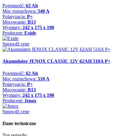
Pojemność:
62 Ah
Moc rozruchowa:
540 A
Polaryzacja:
P+
Mocowanie:
B13
Wymiary:
242 x 175 x 190
Producent:
Exide
Sprawdź cenę
Akumulator JENOX CLASSIC 12V 62AH 510A P+
Pojemność:
62 Ah
Moc rozruchowa:
510 A
Polaryzacja:
P+
Mocowanie:
B13
Wymiary:
242 x 175 x 190
Producent:
Jenox
Sprawdź cenę
Dane techniczne
Typ pojazdu: