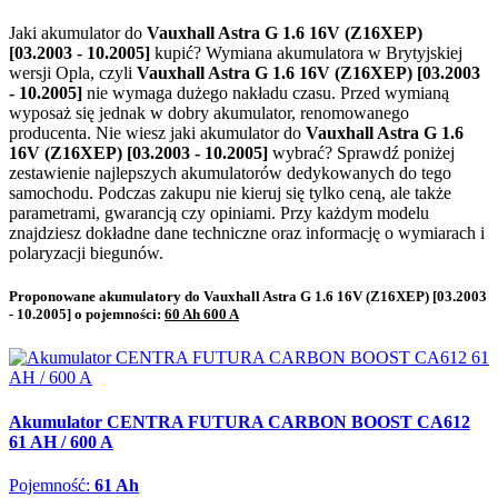
Jaki akumulator do
Vauxhall Astra G 1.6 16V (Z16XEP)
[03.2003 - 10.2005]
kupić? Wymiana akumulatora w Brytyjskiej
wersji Opla, czyli
Vauxhall Astra G 1.6 16V (Z16XEP) [03.2003
- 10.2005]
nie wymaga dużego nakładu czasu. Przed wymianą
wyposaż się jednak w dobry akumulator, renomowanego
producenta. Nie wiesz jaki akumulator do
Vauxhall Astra G 1.6
16V (Z16XEP) [03.2003 - 10.2005]
wybrać? Sprawdź poniżej
zestawienie najlepszych akumulatorów dedykowanych do tego
samochodu. Podczas zakupu nie kieruj się tylko ceną, ale także
parametrami, gwarancją czy opiniami. Przy każdym modelu
znajdziesz dokładne dane techniczne oraz informację o wymiarach i
polaryzacji biegunów.
Proponowane akumulatory do Vauxhall Astra G 1.6 16V (Z16XEP) [03.2003
- 10.2005] o pojemności:
60 Ah 600 A
Akumulator CENTRA FUTURA CARBON BOOST CA612
61 AH / 600 A
Pojemność:
61 Ah