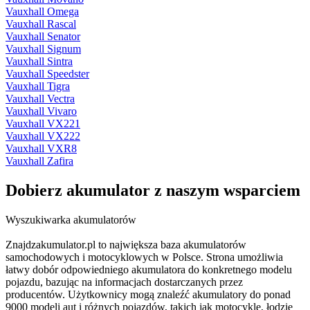
Vauxhall Omega
Vauxhall Rascal
Vauxhall Senator
Vauxhall Signum
Vauxhall Sintra
Vauxhall Speedster
Vauxhall Tigra
Vauxhall Vectra
Vauxhall Vivaro
Vauxhall VX221
Vauxhall VX222
Vauxhall VXR8
Vauxhall Zafira
Dobierz
akumulator
z naszym wsparciem
Wyszukiwarka akumulatorów
Znajdzakumulator.pl to największa baza akumulatorów
samochodowych i motocyklowych w Polsce. Strona umożliwia
łatwy dobór odpowiedniego akumulatora do konkretnego modelu
pojazdu, bazując na informacjach dostarczanych przez
producentów. Użytkownicy mogą znaleźć akumulatory do ponad
9000 modeli aut i różnych pojazdów, takich jak motocykle, łodzie