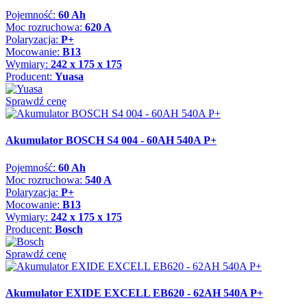
Pojemność:
60 Ah
Moc rozruchowa:
620 A
Polaryzacja:
P+
Mocowanie:
B13
Wymiary:
242 x 175 x 175
Producent:
Yuasa
Sprawdź cenę
Akumulator BOSCH S4 004 - 60AH 540A P+
Pojemność:
60 Ah
Moc rozruchowa:
540 A
Polaryzacja:
P+
Mocowanie:
B13
Wymiary:
242 x 175 x 175
Producent:
Bosch
Sprawdź cenę
Akumulator EXIDE EXCELL EB620 - 62AH 540A P+