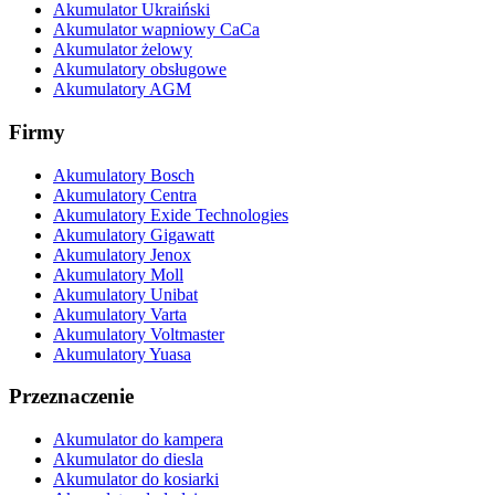
Akumulator Ukraiński
Akumulator wapniowy CaCa
Akumulator żelowy
Akumulatory obsługowe
Akumulatory AGM
Firmy
Akumulatory Bosch
Akumulatory Centra
Akumulatory Exide Technologies
Akumulatory Gigawatt
Akumulatory Jenox
Akumulatory Moll
Akumulatory Unibat
Akumulatory Varta
Akumulatory Voltmaster
Akumulatory Yuasa
Przeznaczenie
Akumulator do kampera
Akumulator do diesla
Akumulator do kosiarki