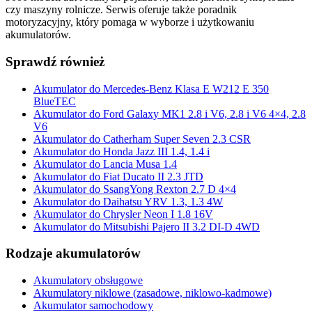
czy maszyny rolnicze. Serwis oferuje także poradnik
motoryzacyjny, który pomaga w wyborze i użytkowaniu
akumulatorów.
Sprawdź również
Akumulator do Mercedes-Benz Klasa E W212 E 350
BlueTEC
Akumulator do Ford Galaxy MK1 2.8 i V6, 2.8 i V6 4×4, 2.8
V6
Akumulator do Catherham Super Seven 2.3 CSR
Akumulator do Honda Jazz III 1.4, 1.4 i
Akumulator do Lancia Musa 1.4
Akumulator do Fiat Ducato II 2.3 JTD
Akumulator do SsangYong Rexton 2.7 D 4×4
Akumulator do Daihatsu YRV 1.3, 1.3 4W
Akumulator do Chrysler Neon I 1.8 16V
Akumulator do Mitsubishi Pajero II 3.2 DI-D 4WD
Rodzaje akumulatorów
Akumulatory obsługowe
Akumulatory niklowe (zasadowe, niklowo-kadmowe)
Akumulator samochodowy