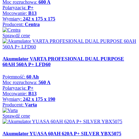
Moc rozruchowa:
600 A
Polaryzacja:
P+
Mocowanie:
B13
Wymiary:
242 x 175 x 175
Producent:
Centra
Sprawdź cenę
Akumulator VARTA PROFESIONAL DUAL PURPOSE
60AH 560A P+ LFD60
Pojemność:
60 Ah
Moc rozruchowa:
560 A
Polaryzacja:
P+
Mocowanie:
B13
Wymiary:
242 x 175 x 190
Producent:
Varta
Sprawdź cenę
Akumulator YUASA 60AH 620A P+ SILVER YBX5075