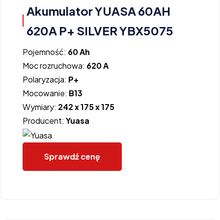
Akumulator YUASA 60AH
620A P+ SILVER YBX5075
Pojemność:
60 Ah
Moc rozruchowa:
620 A
Polaryzacja:
P+
Mocowanie:
B13
Wymiary:
242 x 175 x 175
Producent:
Yuasa
Sprawdź cenę