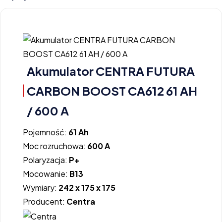
Akumulator CENTRA FUTURA
CARBON BOOST CA612 61 AH
/ 600 A
Pojemność:
61 Ah
Moc rozruchowa:
600 A
Polaryzacja:
P+
Mocowanie:
B13
Wymiary:
242 x 175 x 175
Producent:
Centra