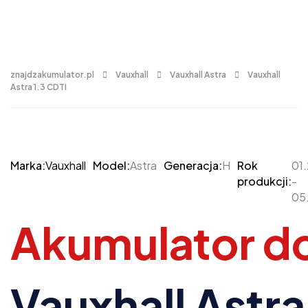
znajdzakumulator.pl
Vauxhall
Vauxhall Astra
Vauxhall
Astra 1.3 CDTI
Marka:
Vauxhall
Model:
Astra
Generacja:
H
Rok
01
produkcji:
-
05
Akumulator d
Vauxhall Astra