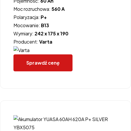
Pojemność:
60 Ah
Moc rozruchowa:
560 A
Polaryzacja:
P+
Mocowanie:
B13
Wymiary:
242 x 175 x 190
Producent:
Varta
Sprawdź cenę