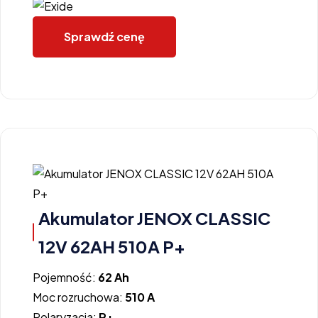
Sprawdź cenę
Akumulator JENOX CLASSIC
12V 62AH 510A P+
Pojemność:
62 Ah
Moc rozruchowa:
510 A
Polaryzacja:
P+