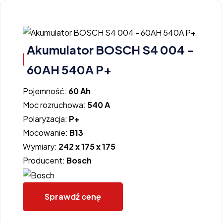
Akumulator BOSCH S4 004 -
60AH 540A P+
Pojemność:
60 Ah
Moc rozruchowa:
540 A
Polaryzacja:
P+
Mocowanie:
B13
Wymiary:
242 x 175 x 175
Producent:
Bosch
Sprawdź cenę