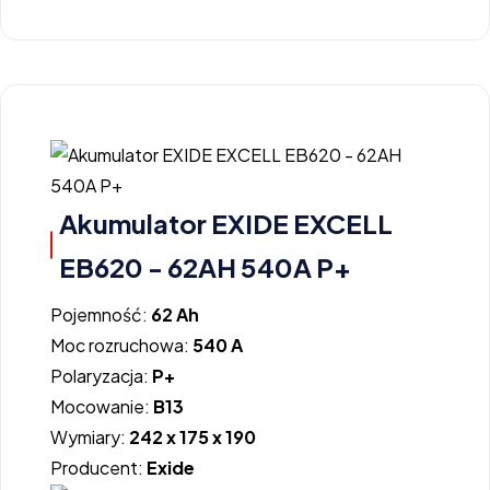
Akumulator EXIDE EXCELL
EB620 - 62AH 540A P+
Pojemność:
62 Ah
Moc rozruchowa:
540 A
Polaryzacja:
P+
Mocowanie:
B13
Wymiary:
242 x 175 x 190
Producent:
Exide