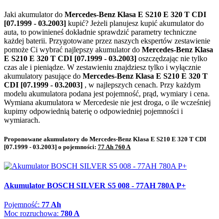
Jaki akumulator do
Mercedes-Benz Klasa E S210 E 320 T CDI
[07.1999 - 03.2003]
kupić? Jeżeli planujesz kupić akumulator do
auta, to powinieneś dokładnie sprawdzić parametry techniczne
każdej baterii. Przygotowane przez naszych ekspertów zestawienie
pomoże Ci wybrać najlepszy akumulator do
Mercedes-Benz Klasa
E S210 E 320 T CDI [07.1999 - 03.2003]
oszczędzając nie tylko
czas ale i pieniądze. W zestawieniu znajdziesz tylko i wyłącznie
akumulatory pasujące do
Mercedes-Benz Klasa E S210 E 320 T
CDI [07.1999 - 03.2003]
, w najlepszych cenach. Przy każdym
modelu akumulatora podana jest pojemność, prąd, wymiary i cena.
Wymiana akumulatora w Mercedesie nie jest droga, o ile wcześniej
kupimy odpowiednią baterię o odpowiedniej pojemności i
wymiarach.
Proponowane akumulatory do Mercedes-Benz Klasa E S210 E 320 T CDI
[07.1999 - 03.2003] o pojemności:
77 Ah 760 A
Akumulator BOSCH SILVER S5 008 - 77AH 780A P+
Pojemność:
77 Ah
Moc rozruchowa:
780 A