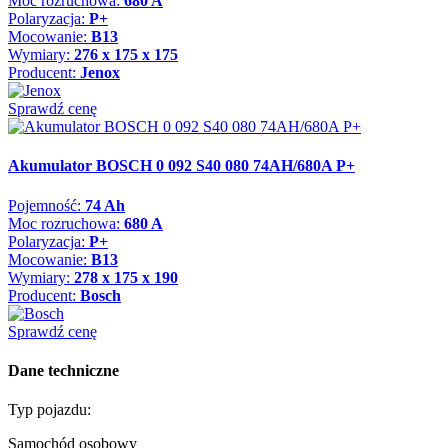
Moc rozruchowa:
680 A
Polaryzacja:
P+
Mocowanie:
B13
Wymiary:
276 x 175 x 175
Producent:
Jenox
Sprawdź cenę
Akumulator BOSCH 0 092 S40 080 74AH/680A P+
Pojemność:
74 Ah
Moc rozruchowa:
680 A
Polaryzacja:
P+
Mocowanie:
B13
Wymiary:
278 x 175 x 190
Producent:
Bosch
Sprawdź cenę
Dane techniczne
Typ pojazdu:
Samochód osobowy