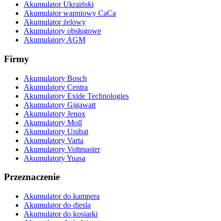
Akumulator Ukraiński
Akumulator wapniowy CaCa
Akumulator żelowy
Akumulatory obsługowe
Akumulatory AGM
Firmy
Akumulatory Bosch
Akumulatory Centra
Akumulatory Exide Technologies
Akumulatory Gigawatt
Akumulatory Jenox
Akumulatory Moll
Akumulatory Unibat
Akumulatory Varta
Akumulatory Voltmaster
Akumulatory Yuasa
Przeznaczenie
Akumulator do kampera
Akumulator do diesla
Akumulator do kosiarki