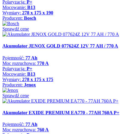
Polaryzacja:
P+
Mocowanie:
B13
Wymiary:
278 x 175 x 190
Producent:
Bosch
Sprawdź cenę
Akumulator JENOX GOLD 077624Z 12V 77 AH / 770 A
Pojemność:
77 Ah
Moc rozruchowa:
770 A
Polaryzacja:
P+
Mocowanie:
B13
Wymiary:
278 x 175 x 175
Producent:
Jenox
Sprawdź cenę
Akumulator EXIDE PREMIUM EA770 - 77AH 760A P+
Pojemność:
77 Ah
Moc rozruchowa:
760 A