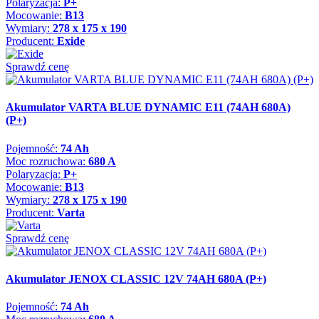
Polaryzacja:
P+
Mocowanie:
B13
Wymiary:
278 x 175 x 190
Producent:
Exide
Sprawdź cenę
Akumulator VARTA BLUE DYNAMIC E11 (74AH 680A)
(P+)
Pojemność:
74 Ah
Moc rozruchowa:
680 A
Polaryzacja:
P+
Mocowanie:
B13
Wymiary:
278 x 175 x 190
Producent:
Varta
Sprawdź cenę
Akumulator JENOX CLASSIC 12V 74AH 680A (P+)
Pojemność:
74 Ah