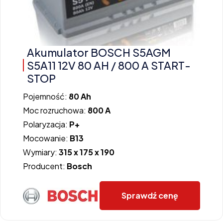
Akumulator BOSCH S5AGM
S5A11 12V 80 AH / 800 A START-
STOP
Pojemność:
80 Ah
Moc rozruchowa:
800 A
Polaryzacja:
P+
Mocowanie:
B13
Wymiary:
315 x 175 x 190
Producent:
Bosch
Sprawdź cenę