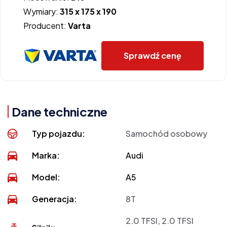
Wymiary:
315 x 175 x 190
Producent:
Varta
Sprawdź cenę
Dane techniczne
Typ pojazdu:
Samochód osobowy
Marka:
Audi
Model:
A5
Generacja:
8T
2.0 TFSI, 2.0 TFSI