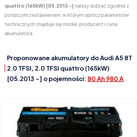
quattro (165kW) [05.2013 -]
należy dobrać zgodnie z
poniższym zestawieniem, w którym oprócz parametrów
technicznych znajduje się model, producent i cena
akumulatora.
Proponowane akumulatory do Audi A5 8T
2.0 TFSI, 2.0 TFSI quattro (165kW)
[05.2013 -] o pojemności:
80 Ah 980 A