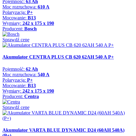
Pojemność:
63 Ah
Moc rozruchowa:
610 A
Polaryzacja:
P+
Mocowanie:
B13
Wymiary:
242 x 175 x 190
Producent:
Bosch
Sprawdź cenę
Akumulator CENTRA PLUS CB 620 62AH 540 A P+
Pojemność:
62 Ah
Moc rozruchowa:
540 A
Polaryzacja:
P+
Mocowanie:
B13
Wymiary:
242 x 175 x 190
Producent:
Centra
Sprawdź cenę
Akumulator VARTA BLUE DYNAMIC D24 (60AH 540A)
(P+)