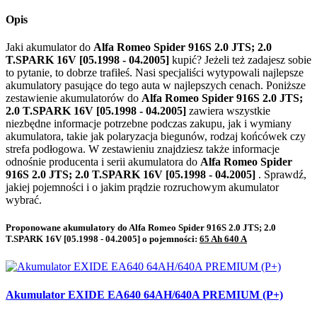
Opis
Jaki akumulator do
Alfa Romeo Spider 916S 2.0 JTS; 2.0
T.SPARK 16V [05.1998 - 04.2005]
kupić? Jeżeli też zadajesz sobie
to pytanie, to dobrze trafiłeś. Nasi specjaliści wytypowali najlepsze
akumulatory pasujące do tego auta w najlepszych cenach. Poniższe
zestawienie akumulatorów do
Alfa Romeo Spider 916S 2.0 JTS;
2.0 T.SPARK 16V [05.1998 - 04.2005]
zawiera wszystkie
niezbędne informacje potrzebne podczas zakupu, jak i wymiany
akumulatora, takie jak polaryzacja biegunów, rodzaj końcówek czy
strefa podłogowa. W zestawieniu znajdziesz także informacje
odnośnie producenta i serii akumulatora do
Alfa Romeo Spider
916S 2.0 JTS; 2.0 T.SPARK 16V [05.1998 - 04.2005]
. Sprawdź,
jakiej pojemności i o jakim prądzie rozruchowym akumulator
wybrać.
Proponowane akumulatory do Alfa Romeo Spider 916S 2.0 JTS; 2.0
T.SPARK 16V [05.1998 - 04.2005] o pojemności:
65 Ah 640 A
Akumulator EXIDE EA640 64AH/640A PREMIUM (P+)