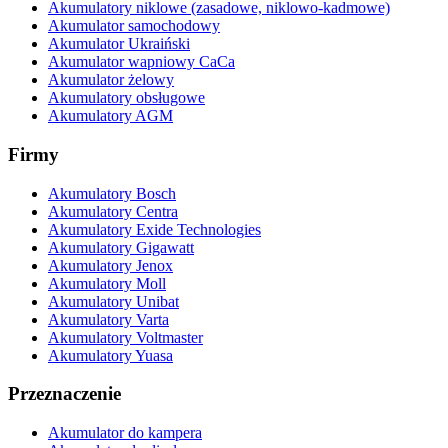
Akumulatory niklowe (zasadowe, niklowo-kadmowe)
Akumulator samochodowy
Akumulator Ukraiński
Akumulator wapniowy CaCa
Akumulator żelowy
Akumulatory obsługowe
Akumulatory AGM
Firmy
Akumulatory Bosch
Akumulatory Centra
Akumulatory Exide Technologies
Akumulatory Gigawatt
Akumulatory Jenox
Akumulatory Moll
Akumulatory Unibat
Akumulatory Varta
Akumulatory Voltmaster
Akumulatory Yuasa
Przeznaczenie
Akumulator do kampera