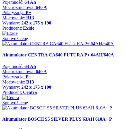
Pojemność:
64 Ah
Moc rozruchowa:
640 A
Polaryzacja:
P+
Mocowanie:
B13
Wymiary:
242 x 175 x 190
Producent:
Exide
Sprawdź cenę
Akumulator CENTRA CA640 FUTURA P+ 64AH/640A
Pojemność:
64 Ah
Moc rozruchowa:
640 A
Polaryzacja:
P+
Mocowanie:
B13
Wymiary:
242 x 175 x 190
Producent:
Centra
Sprawdź cenę
Akumulator BOSCH S5 SILVER PLUS 63AH 610A +P