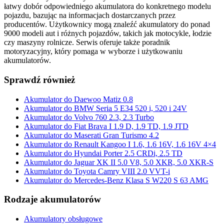
łatwy dobór odpowiedniego akumulatora do konkretnego modelu
pojazdu, bazując na informacjach dostarczanych przez
producentów. Użytkownicy mogą znaleźć akumulatory do ponad
9000 modeli aut i różnych pojazdów, takich jak motocykle, łodzie
czy maszyny rolnicze. Serwis oferuje także poradnik
motoryzacyjny, który pomaga w wyborze i użytkowaniu
akumulatorów.
Sprawdź również
Akumulator do Daewoo Matiz 0.8
Akumulator do BMW Seria 5 E34 520 i, 520 i 24V
Akumulator do Volvo 760 2.3, 2.3 Turbo
Akumulator do Fiat Brava I 1.9 D, 1.9 TD, 1.9 JTD
Akumulator do Maserati Gran Turismo 4.2
Akumulator do Renault Kangoo I 1.6, 1.6 16V, 1.6 16V 4×4
Akumulator do Hyundai Porter 2.5 CRDi, 2.5 TD
Akumulator do Jaguar XK II 5.0 V8, 5.0 XKR, 5.0 XKR-S
Akumulator do Toyota Camry VIII 2.0 VVT-i
Akumulator do Mercedes-Benz Klasa S W220 S 63 AMG
Rodzaje akumulatorów
Akumulatory obsługowe