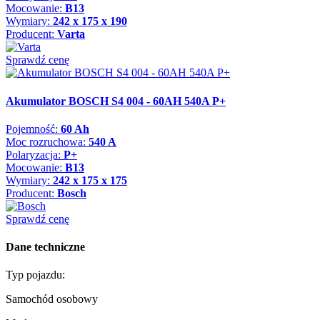
Mocowanie:
B13
Wymiary:
242 x 175 x 190
Producent:
Varta
Sprawdź cenę
Akumulator BOSCH S4 004 - 60AH 540A P+
Pojemność:
60 Ah
Moc rozruchowa:
540 A
Polaryzacja:
P+
Mocowanie:
B13
Wymiary:
242 x 175 x 175
Producent:
Bosch
Sprawdź cenę
Dane techniczne
Typ pojazdu:
Samochód osobowy