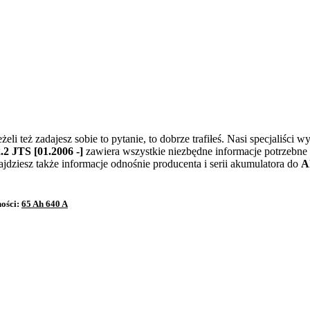
eżeli też zadajesz sobie to pytanie, to dobrze trafiłeś. Nasi specjaliśc
.2 JTS [01.2006 -]
zawiera wszystkie niezbędne informacje potrzebne 
dziesz także informacje odnośnie producenta i serii akumulatora do
A
ności:
65 Ah 640 A