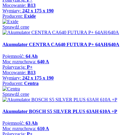
Mocowanie:
B13
Wymiary:
242 x 175 x 190
Producent:
Exide
Sprawdź cenę
Akumulator CENTRA CA640 FUTURA P+ 64AH/640A
Pojemność:
64 Ah
Moc rozruchowa:
640 A
Polaryzacja:
P+
Mocowanie:
B13
Wymiary:
242 x 175 x 190
Producent:
Centra
Sprawdź cenę
Akumulator BOSCH S5 SILVER PLUS 63AH 610A +P
Pojemność:
63 Ah
Moc rozruchowa:
610 A
Polaryzacja:
P+