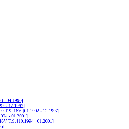
3 - 04.1996]
992 - 12.1997]
.0 T.S. 16V [01.1992 - 12.1997]
1994 - 01.2001]
 16V T.S. [10.1994 - 01.2001]
96]