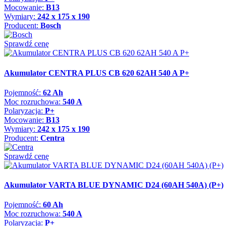
Mocowanie:
B13
Wymiary:
242 x 175 x 190
Producent:
Bosch
Sprawdź cenę
Akumulator CENTRA PLUS CB 620 62AH 540 A P+
Pojemność:
62 Ah
Moc rozruchowa:
540 A
Polaryzacja:
P+
Mocowanie:
B13
Wymiary:
242 x 175 x 190
Producent:
Centra
Sprawdź cenę
Akumulator VARTA BLUE DYNAMIC D24 (60AH 540A) (P+)
Pojemność:
60 Ah
Moc rozruchowa:
540 A
Polaryzacja:
P+