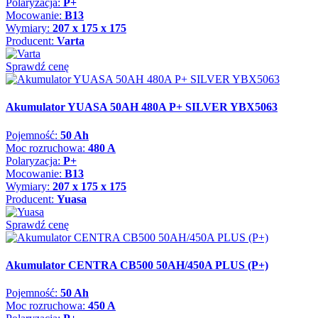
Polaryzacja:
P+
Mocowanie:
B13
Wymiary:
207 x 175 x 175
Producent:
Varta
Sprawdź cenę
Akumulator YUASA 50AH 480A P+ SILVER YBX5063
Pojemność:
50 Ah
Moc rozruchowa:
480 A
Polaryzacja:
P+
Mocowanie:
B13
Wymiary:
207 x 175 x 175
Producent:
Yuasa
Sprawdź cenę
Akumulator CENTRA CB500 50AH/450A PLUS (P+)
Pojemność:
50 Ah
Moc rozruchowa:
450 A