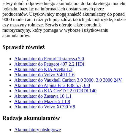
łatwy dobór odpowiedniego akumulatora do konkretnego modelu
pojazdu, bazując na informacjach dostarczanych przez
producentów. Użytkownicy mogą znaleźć akumulatory do ponad
9000 modeli aut i różnych pojazdów, takich jak motocykle, łodzie
czy maszyny rolnicze. Serwis oferuje także poradnik
motoryzacyjny, który pomaga w wyborze i użytkowaniu
akumulatorów.
Sprawdź również
Akumulator do Ferrari Testarossa 5.0
Akumulator do Peugeot 407 2.2 HDi
Akumulator do KIA Avella 1.3
Akumulator do Volvo V40 I 1.6
Akumulator do Vauxhall Carlton 3.0 3000, 3.0 3000 24V
Akumulator do Alpina B12 E38 5.7, 6.0
Akumulator do KIA Cee’D I 2.0 CRDi 140
Akumulator do Zastava 10 1.1
Akumulator do Mazda 5 I 1.8
Akumulator do Volvo XC90 V8
Rodzaje akumulatorów
Akumulatory obsługowe