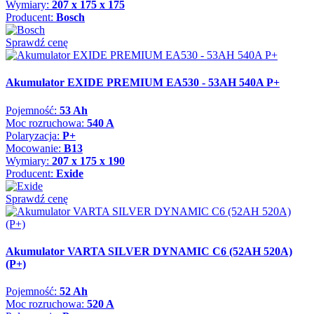
Wymiary:
207 x 175 x 175
Producent:
Bosch
Sprawdź cenę
Akumulator EXIDE PREMIUM EA530 - 53AH 540A P+
Pojemność:
53 Ah
Moc rozruchowa:
540 A
Polaryzacja:
P+
Mocowanie:
B13
Wymiary:
207 x 175 x 190
Producent:
Exide
Sprawdź cenę
Akumulator VARTA SILVER DYNAMIC C6 (52AH 520A)
(P+)
Pojemność:
52 Ah
Moc rozruchowa:
520 A