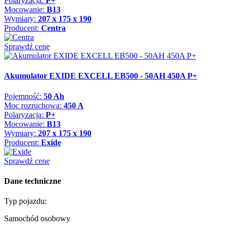
Polaryzacja:
P+
Mocowanie:
B13
Wymiary:
207 x 175 x 190
Producent:
Centra
Sprawdź cenę
Akumulator EXIDE EXCELL EB500 - 50AH 450A P+
Pojemność:
50 Ah
Moc rozruchowa:
450 A
Polaryzacja:
P+
Mocowanie:
B13
Wymiary:
207 x 175 x 190
Producent:
Exide
Sprawdź cenę
Dane techniczne
Typ pojazdu:
Samochód osobowy