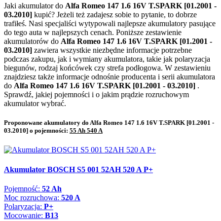
Jaki akumulator do
Alfa Romeo 147 1.6 16V T.SPARK [01.2001 -
03.2010]
kupić? Jeżeli też zadajesz sobie to pytanie, to dobrze
trafiłeś. Nasi specjaliści wytypowali najlepsze akumulatory pasujące
do tego auta w najlepszych cenach. Poniższe zestawienie
akumulatorów do
Alfa Romeo 147 1.6 16V T.SPARK [01.2001 -
03.2010]
zawiera wszystkie niezbędne informacje potrzebne
podczas zakupu, jak i wymiany akumulatora, takie jak polaryzacja
biegunów, rodzaj końcówek czy strefa podłogowa. W zestawieniu
znajdziesz także informacje odnośnie producenta i serii akumulatora
do
Alfa Romeo 147 1.6 16V T.SPARK [01.2001 - 03.2010]
.
Sprawdź, jakiej pojemności i o jakim prądzie rozruchowym
akumulator wybrać.
Proponowane akumulatory do Alfa Romeo 147 1.6 16V T.SPARK [01.2001 -
03.2010] o pojemności:
55 Ah 540 A
Akumulator BOSCH S5 001 52AH 520 A P+
Pojemność:
52 Ah
Moc rozruchowa:
520 A
Polaryzacja:
P+
Mocowanie:
B13