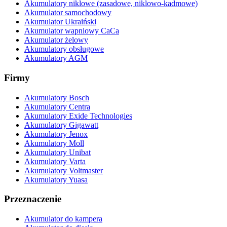
Akumulatory niklowe (zasadowe, niklowo-kadmowe)
Akumulator samochodowy
Akumulator Ukraiński
Akumulator wapniowy CaCa
Akumulator żelowy
Akumulatory obsługowe
Akumulatory AGM
Firmy
Akumulatory Bosch
Akumulatory Centra
Akumulatory Exide Technologies
Akumulatory Gigawatt
Akumulatory Jenox
Akumulatory Moll
Akumulatory Unibat
Akumulatory Varta
Akumulatory Voltmaster
Akumulatory Yuasa
Przeznaczenie
Akumulator do kampera