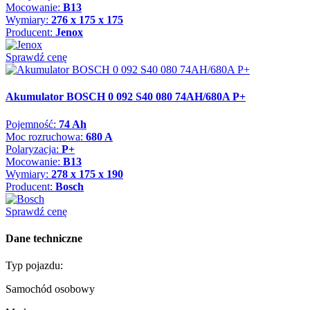
Mocowanie:
B13
Wymiary:
276 x 175 x 175
Producent:
Jenox
Sprawdź cenę
Akumulator BOSCH 0 092 S40 080 74AH/680A P+
Pojemność:
74 Ah
Moc rozruchowa:
680 A
Polaryzacja:
P+
Mocowanie:
B13
Wymiary:
278 x 175 x 190
Producent:
Bosch
Sprawdź cenę
Dane techniczne
Typ pojazdu:
Samochód osobowy