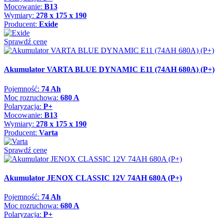
Mocowanie:
B13
Wymiary:
278 x 175 x 190
Producent:
Exide
Sprawdź cenę
Akumulator VARTA BLUE DYNAMIC E11 (74AH 680A) (P+)
Pojemność:
74 Ah
Moc rozruchowa:
680 A
Polaryzacja:
P+
Mocowanie:
B13
Wymiary:
278 x 175 x 190
Producent:
Varta
Sprawdź cenę
Akumulator JENOX CLASSIC 12V 74AH 680A (P+)
Pojemność:
74 Ah
Moc rozruchowa:
680 A
Polaryzacja:
P+