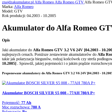
znajdzakumulator.pl
Alfa Romeo
Alfa Romeo GTV
Alfa Romeo GTV
Marka:
Alfa Romeo
Model:
GTV
Rok produkcji:
04.2003 - 10.2005
Akumulator do
Alfa Romeo GTV 
Opis
Jaki akumulator do
Alfa Romeo GTV 3.2 V6 24V [04.2003 - 10.20
najlepszych cenach. Poniższe zestawienie akumulatorów do
Alfa Ro
takie jak polaryzacja biegunów, rodzaj końcówek czy strefa podłogow
10.2005]
. Sprawdź, jakiej pojemności i o jakim prądzie rozruchow
Proponowane akumulatory do Alfa Romeo GTV 3.2 V6 24V [04.2003 - 10.2005
Akumulator BOSCH SILVER S5 008 - 77AH 780A P+
Pojemność:
77 Ah
Moc rozruchowa:
780 A
Polaryzacja:
P+