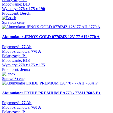
Mocowanie:
B13
Wymiary:
278 x 175 x 190
Producent:
Bosch
Sprawdź cenę
Akumulator JENOX GOLD 077624Z 12V 77 AH / 770 A
Pojemność:
77 Ah
Moc rozruchowa:
770 A
Polaryzacja:
P+
Mocowanie:
B13
Wymiary:
278 x 175 x 175
Producent:
Jenox
Sprawdź cenę
Akumulator EXIDE PREMIUM EA770 - 77AH 760A P+
Pojemność:
77 Ah
Moc rozruchowa:
760 A
Polaryzacja:
P+