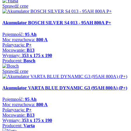
Sprawdź cenę
Akumulator BOSCH SILVER S4 013 - 95AH 800A P+
Pojemność:
95 Ah
Moc rozruchowa:
800 A
Polaryzacja:
P+
Mocowanie:
B13
Wymiary:
353 x 175 x 190
Producent:
Bosch
Sprawdź cenę
Akumulator VARTA BLUE DYNAMIC G3 (95AH 800A) (P+)
Pojemność:
95 Ah
Moc rozruchowa:
800 A
Polaryzacja:
P+
Mocowanie:
B13
Wymiary:
353 x 175 x 190
Producent:
Varta