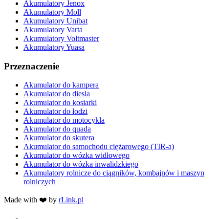
Akumulatory Jenox
Akumulatory Moll
Akumulatory Unibat
Akumulatory Varta
Akumulatory Voltmaster
Akumulatory Yuasa
Przeznaczenie
Akumulator do kampera
Akumulator do diesla
Akumulator do kosiarki
Akumulator do łodzi
Akumulator do motocykla
Akumulator do quada
Akumulator do skutera
Akumulator do samochodu ciężarowego (TIR-a)
Akumulator do wózka widłowego
Akumulator do wózka inwalidzkiego
Akumulatory rolnicze do ciągników, kombajnów i maszyn
rolniczych
Made with ❤️ by
rLink.pl