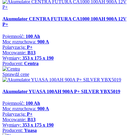
Akumulator CENTRA FUTURA CA1000 100AH 900A 12V
P+
Pojemność:
100 Ah
Moc rozruchowa:
900 A
Polaryzacja:
P+
Mocowanie:
B13
Wymiary:
353 x 175 x 190
Producent:
Centra
Sprawdź cenę
Akumulator YUASA 100AH 900A P+ SILVER YBX5019
Pojemność:
100 Ah
Moc rozruchowa:
900 A
Polaryzacja:
P+
Mocowanie:
B13
Wymiary:
353 x 175 x 190
Producent:
Yuasa