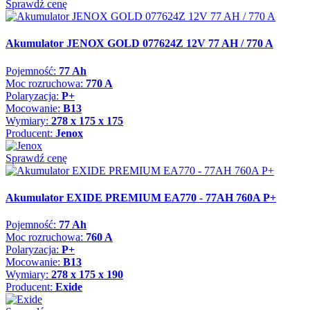
Sprawdź cenę
Akumulator JENOX GOLD 077624Z 12V 77 AH / 770 A
Pojemność:
77 Ah
Moc rozruchowa:
770 A
Polaryzacja:
P+
Mocowanie:
B13
Wymiary:
278 x 175 x 175
Producent:
Jenox
Sprawdź cenę
Akumulator EXIDE PREMIUM EA770 - 77AH 760A P+
Pojemność:
77 Ah
Moc rozruchowa:
760 A
Polaryzacja:
P+
Mocowanie:
B13
Wymiary:
278 x 175 x 190
Producent:
Exide