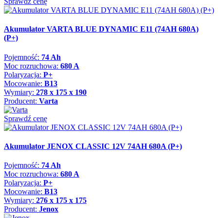
Sprawdź cenę
Akumulator VARTA BLUE DYNAMIC E11 (74AH 680A)
(P+)
Pojemność:
74 Ah
Moc rozruchowa:
680 A
Polaryzacja:
P+
Mocowanie:
B13
Wymiary:
278 x 175 x 190
Producent:
Varta
Sprawdź cenę
Akumulator JENOX CLASSIC 12V 74AH 680A (P+)
Pojemność:
74 Ah
Moc rozruchowa:
680 A
Polaryzacja:
P+
Mocowanie:
B13
Wymiary:
276 x 175 x 175
Producent:
Jenox