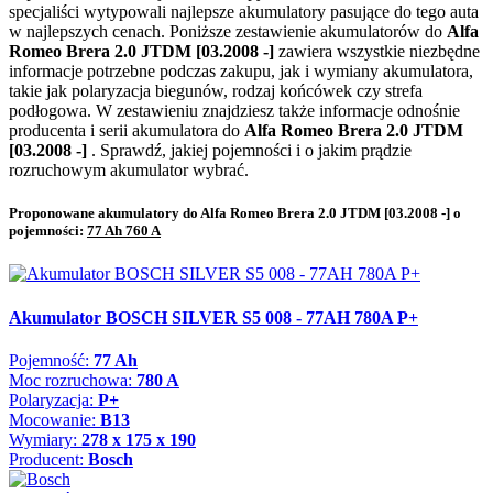
specjaliści wytypowali najlepsze akumulatory pasujące do tego auta
w najlepszych cenach. Poniższe zestawienie akumulatorów do
Alfa
Romeo Brera 2.0 JTDM [03.2008 -]
zawiera wszystkie niezbędne
informacje potrzebne podczas zakupu, jak i wymiany akumulatora,
takie jak polaryzacja biegunów, rodzaj końcówek czy strefa
podłogowa. W zestawieniu znajdziesz także informacje odnośnie
producenta i serii akumulatora do
Alfa Romeo Brera 2.0 JTDM
[03.2008 -]
. Sprawdź, jakiej pojemności i o jakim prądzie
rozruchowym akumulator wybrać.
Proponowane akumulatory do Alfa Romeo Brera 2.0 JTDM [03.2008 -] o
pojemności:
77 Ah 760 A
Akumulator BOSCH SILVER S5 008 - 77AH 780A P+
Pojemność:
77 Ah
Moc rozruchowa:
780 A
Polaryzacja:
P+
Mocowanie:
B13
Wymiary:
278 x 175 x 190
Producent:
Bosch