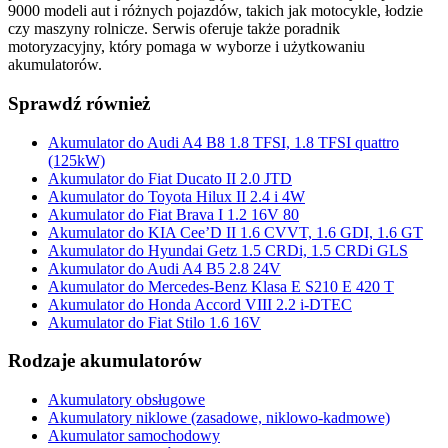
9000 modeli aut i różnych pojazdów, takich jak motocykle, łodzie
czy maszyny rolnicze. Serwis oferuje także poradnik
motoryzacyjny, który pomaga w wyborze i użytkowaniu
akumulatorów.
Sprawdź również
Akumulator do Audi A4 B8 1.8 TFSI, 1.8 TFSI quattro
(125kW)
Akumulator do Fiat Ducato II 2.0 JTD
Akumulator do Toyota Hilux II 2.4 i 4W
Akumulator do Fiat Brava I 1.2 16V 80
Akumulator do KIA Cee’D II 1.6 CVVT, 1.6 GDI, 1.6 GT
Akumulator do Hyundai Getz 1.5 CRDi, 1.5 CRDi GLS
Akumulator do Audi A4 B5 2.8 24V
Akumulator do Mercedes-Benz Klasa E S210 E 420 T
Akumulator do Honda Accord VIII 2.2 i-DTEC
Akumulator do Fiat Stilo 1.6 16V
Rodzaje akumulatorów
Akumulatory obsługowe
Akumulatory niklowe (zasadowe, niklowo-kadmowe)
Akumulator samochodowy