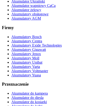
Akumulator Ukraiński
Akumulator wapniowy CaCa
Akumulator żelowy
Akumulatory obsługowe
Akumulatory AGM
Firmy
Akumulatory Bosch
Akumulatory Centra
Akumulatory Exide Technologies
Akumulatory Gigawatt
Akumulatory Jenox
Akumulatory Moll
Akumulatory Unibat
Akumulatory Varta
Akumulatory Voltmaster
Akumulatory Yuasa
Przeznaczenie
Akumulator do kampera
Akumulator do diesla
Akumulator do kosiarki