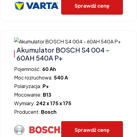
Sprawdź cenę
Akumulator BOSCH S4 004 -
60AH 540A P+
Pojemność:
60 Ah
Moc rozruchowa:
540 A
Polaryzacja:
P+
Mocowanie:
B13
Wymiary:
242 x 175 x 175
Producent:
Bosch
Sprawdź cenę