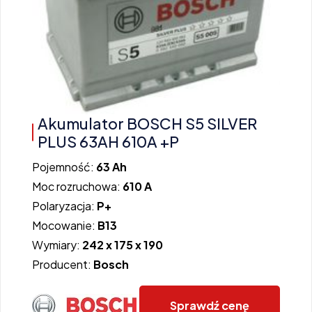
Akumulator BOSCH S5 SILVER
PLUS 63AH 610A +P
Pojemność:
63 Ah
Moc rozruchowa:
610 A
Polaryzacja:
P+
Mocowanie:
B13
Wymiary:
242 x 175 x 190
Producent:
Bosch
Sprawdź cenę