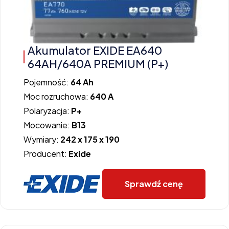
Akumulator EXIDE EA640
64AH/640A PREMIUM (P+)
Pojemność:
64 Ah
Moc rozruchowa:
640 A
Polaryzacja:
P+
Mocowanie:
B13
Wymiary:
242 x 175 x 190
Producent:
Exide
Sprawdź cenę