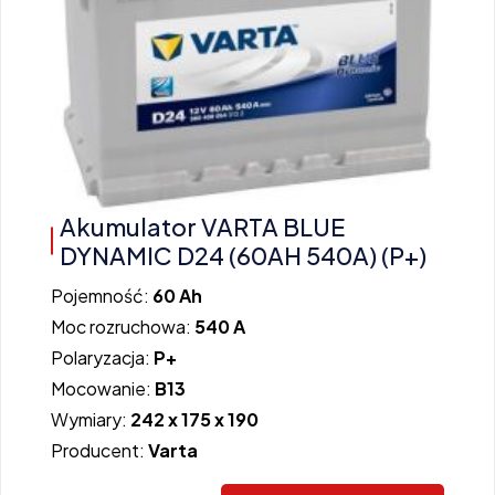
Akumulator VARTA BLUE
DYNAMIC D24 (60AH 540A) (P+)
Pojemność:
60 Ah
Moc rozruchowa:
540 A
Polaryzacja:
P+
Mocowanie:
B13
Wymiary:
242 x 175 x 190
Producent:
Varta