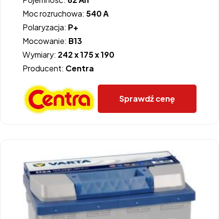
Moc rozruchowa:
540 A
Polaryzacja:
P+
Mocowanie:
B13
Wymiary:
242 x 175 x 190
Producent:
Centra
Sprawdź cenę