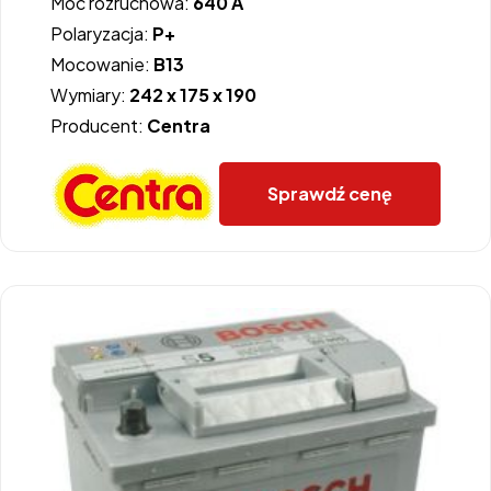
Moc rozruchowa:
640 A
Polaryzacja:
P+
Mocowanie:
B13
Wymiary:
242 x 175 x 190
Producent:
Centra
Sprawdź cenę