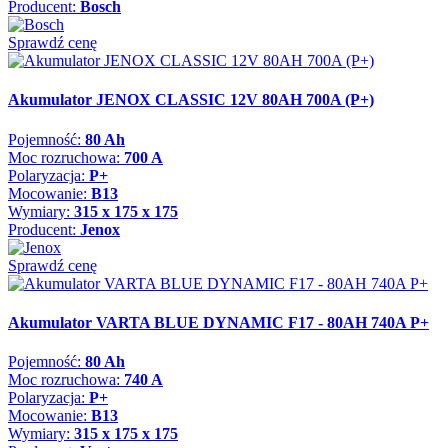
Producent:
Bosch
Sprawdź cenę
Akumulator JENOX CLASSIC 12V 80AH 700A (P+)
Pojemność:
80 Ah
Moc rozruchowa:
700 A
Polaryzacja:
P+
Mocowanie:
B13
Wymiary:
315 x 175 x 175
Producent:
Jenox
Sprawdź cenę
Akumulator VARTA BLUE DYNAMIC F17 - 80AH 740A P+
Pojemność:
80 Ah
Moc rozruchowa:
740 A
Polaryzacja:
P+
Mocowanie:
B13
Wymiary:
315 x 175 x 175