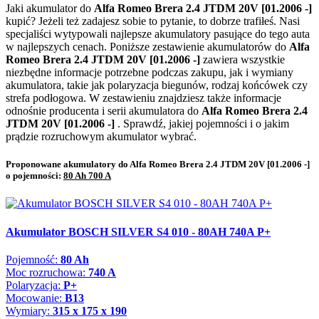
Jaki akumulator do
Alfa Romeo Brera 2.4 JTDM 20V [01.2006 -]
kupić? Jeżeli też zadajesz sobie to pytanie, to dobrze trafiłeś. Nasi
specjaliści wytypowali najlepsze akumulatory pasujące do tego auta
w najlepszych cenach. Poniższe zestawienie akumulatorów do
Alfa
Romeo Brera 2.4 JTDM 20V [01.2006 -]
zawiera wszystkie
niezbędne informacje potrzebne podczas zakupu, jak i wymiany
akumulatora, takie jak polaryzacja biegunów, rodzaj końcówek czy
strefa podłogowa. W zestawieniu znajdziesz także informacje
odnośnie producenta i serii akumulatora do
Alfa Romeo Brera 2.4
JTDM 20V [01.2006 -]
. Sprawdź, jakiej pojemności i o jakim
prądzie rozruchowym akumulator wybrać.
Proponowane akumulatory do Alfa Romeo Brera 2.4 JTDM 20V [01.2006 -]
o pojemności:
80 Ah 700 A
Akumulator BOSCH SILVER S4 010 - 80AH 740A P+
Pojemność:
80 Ah
Moc rozruchowa:
740 A
Polaryzacja:
P+
Mocowanie:
B13
Wymiary:
315 x 175 x 190