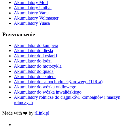
Akumulatory Moll
Akumulatory Unibat
Akumulatory Varta
Akumulatory Voltmaster
Akumulatory Yuasa
Przeznaczenie
Akumulator do kampera
Akumulator do diesla
Akumulator do kosiarki
Akumulator do łodzi
Akumulator do motocykla
Akumulator do quada
Akumulator do skutera
Akumulator do samochodu ciężarowego (TIR-a)
Akumulator do wózka widłowego
Akumulator do wózka inwalidzkiego
Akumulatory rolnicze do ciągników, kombajnów i maszyn
rolniczych
Made with ❤️ by
rLink.pl