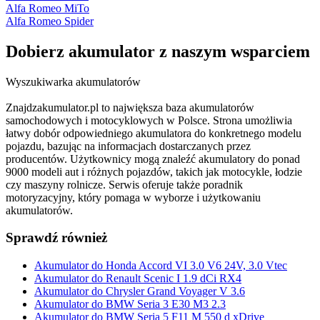
Alfa Romeo MiTo
Alfa Romeo Spider
Dobierz
akumulator
z naszym wsparciem
Wyszukiwarka akumulatorów
Znajdzakumulator.pl to największa baza akumulatorów
samochodowych i motocyklowych w Polsce. Strona umożliwia
łatwy dobór odpowiedniego akumulatora do konkretnego modelu
pojazdu, bazując na informacjach dostarczanych przez
producentów. Użytkownicy mogą znaleźć akumulatory do ponad
9000 modeli aut i różnych pojazdów, takich jak motocykle, łodzie
czy maszyny rolnicze. Serwis oferuje także poradnik
motoryzacyjny, który pomaga w wyborze i użytkowaniu
akumulatorów.
Sprawdź również
Akumulator do Honda Accord VI 3.0 V6 24V, 3.0 Vtec
Akumulator do Renault Scenic I 1.9 dCi RX4
Akumulator do Chrysler Grand Voyager V 3.6
Akumulator do BMW Seria 3 E30 M3 2.3
Akumulator do BMW Seria 5 F11 M 550 d xDrive