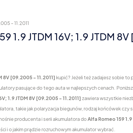
005 - 11.2011
9 1.9 JTDM 16V; 1.9 JTDM 8V 
M 8V [09.2005 - 11.2011]
kupić? Jeżeli też zadajesz sobie to 
umulatory pasujące do tego auta w najlepszych cenach. Poniżs
6V; 1.9 JTDM 8V [09.2005 - 11.2011]
zawiera wszystkie nie
atora, takie jak polaryzacja biegunów, rodzaj końcówek czy s
ośnie producenta i serii akumulatora do
Alfa Romeo 159 1.9
ości i o jakim prądzie rozruchowym akumulator wybrać.