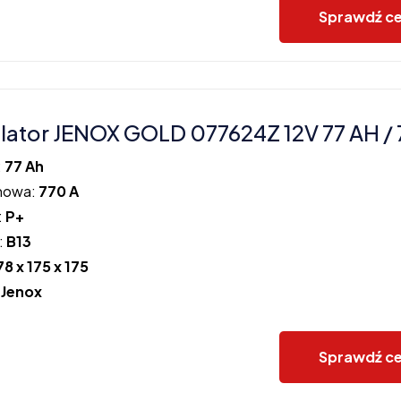
Sprawdź c
ator JENOX GOLD 077624Z 12V 77 AH / 
:
77 Ah
howa:
770 A
:
P+
:
B13
78 x 175 x 175
:
Jenox
Sprawdź c