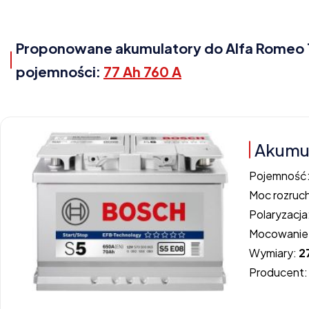
Proponowane akumulatory do Alfa Romeo 159
pojemności:
77 Ah 760 A
Akumul
Pojemność
Moc rozruc
Polaryzacja
Mocowanie
Wymiary:
2
Producent