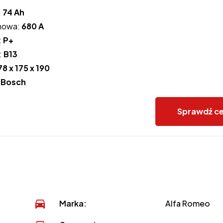
:
74 Ah
howa:
680 A
:
P+
:
B13
78 x 175 x 190
:
Bosch
Sprawdź c
Marka:
Alfa Romeo