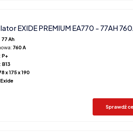
ator EXIDE PREMIUM EA770 - 77AH 760
:
77 Ah
howa:
760 A
:
P+
:
B13
78 x 175 x 190
:
Exide
Sprawdź c