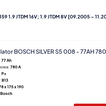
 1.9 JTDM 16V; 1.9 JTDM 8V [09.2005 - 11.20
ator BOSCH SILVER S5 008 - 77AH 780
:
77 Ah
howa:
780 A
:
P+
:
B13
78 x 175 x 190
:
Bosch