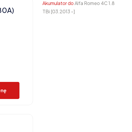
Akumulator do
Alfa Romeo 4C 1.8
80A)
TBi [03.2013 -]
enę