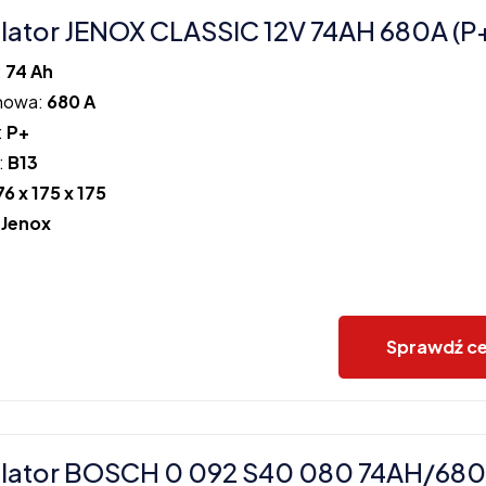
ator JENOX CLASSIC 12V 74AH 680A (P
:
74 Ah
howa:
680 A
:
P+
:
B13
76 x 175 x 175
:
Jenox
Sprawdź c
lator BOSCH 0 092 S40 080 74AH/680