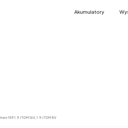
Akumulatory
Wys
meo 159 1.9 JTDM 16V, 1.9 JTDM 8V