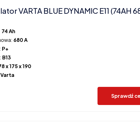
ator VARTA BLUE DYNAMIC E11 (74AH 6
:
74 Ah
howa:
680 A
:
P+
:
B13
78 x 175 x 190
:
Varta
Sprawdź c