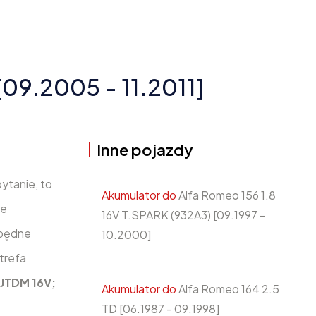
[09.2005 - 11.2011]
Inne pojazdy
pytanie, to
Akumulator do
Alfa Romeo 156 1.8
ze
16V T.SPARK (932A3) [09.1997 -
zbędne
10.2000]
trefa
 JTDM 16V;
Akumulator do
Alfa Romeo 164 2.5
TD [06.1987 - 09.1998]