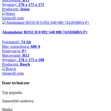
Mocowanie:
B13
Wymiary:
276 x 175 x 175
Producent:
Jenox
Sprawdź cenę
Akumulator BOSCH 0 092 S40 080 74AH/680A P+
Pojemność:
74 Ah
Moc rozruchowa:
680 A
Polaryzacja:
P+
Mocowanie:
B13
Wymiary:
278 x 175 x 190
Producent:
Bosch
Sprawdź cenę
Dane techniczne
Typ pojazdu:
Samochód osobowy
Marka: