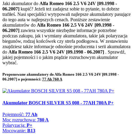
Jaki akumulator do
Alfa Romeo 166 2.5 V6 24V [09.1998 -
06.2007]
kupić? Jeżeli też zadajesz sobie to pytanie, to dobrze
trafiłeś. Nasi specjaliści wytypowali najlepsze akumulatory pasujące
do tego auta w najlepszych cenach. Poniższe zestawienie
akumulatorów do
Alfa Romeo 166 2.5 V6 24V [09.1998 -
06.2007]
zawiera wszystkie niezbędne informacje potrzebne
podczas zakupu, jak i wymiany akumulatora, takie jak polaryzacja
biegunów, rodzaj końcówek czy strefa podłogowa. W zestawieniu
znajdziesz także informacje odnośnie producenta i serii akumulatora
do
Alfa Romeo 166 2.5 V6 24V [09.1998 - 06.2007]
. Sprawdź,
jakiej pojemności i o jakim prądzie rozruchowym akumulator
wybrać.
Proponowane akumulatory do Alfa Romeo 166 2.5 V6 24V [09.1998 -
06.2007] o pojemności:
77 Ah 760 A
Akumulator BOSCH SILVER S5 008 - 77AH 780A P+
Pojemność:
77 Ah
Moc rozruchowa:
780 A
Polaryzacja:
P+
Mocowanie:
B13