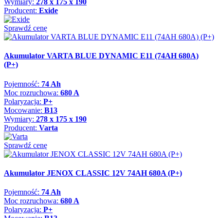
Wymiary:
278 x 175 x 190
Producent:
Exide
Sprawdź cenę
Akumulator VARTA BLUE DYNAMIC E11 (74AH 680A)
(P+)
Pojemność:
74 Ah
Moc rozruchowa:
680 A
Polaryzacja:
P+
Mocowanie:
B13
Wymiary:
278 x 175 x 190
Producent:
Varta
Sprawdź cenę
Akumulator JENOX CLASSIC 12V 74AH 680A (P+)
Pojemność:
74 Ah
Moc rozruchowa:
680 A
Polaryzacja:
P+