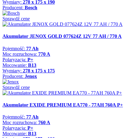
Wymiary:
278 x 175 x 190
Producent:
Bosch
Sprawdź cenę
Akumulator JENOX GOLD 077624Z 12V 77 AH / 770 A
Pojemność:
77 Ah
Moc rozruchowa:
770 A
Polaryzacja:
P+
Mocowanie:
B13
Wymiary:
278 x 175 x 175
Producent:
Jenox
Sprawdź cenę
Akumulator EXIDE PREMIUM EA770 - 77AH 760A P+
Pojemność:
77 Ah
Moc rozruchowa:
760 A
Polaryzacja:
P+
Mocowanie:
B13