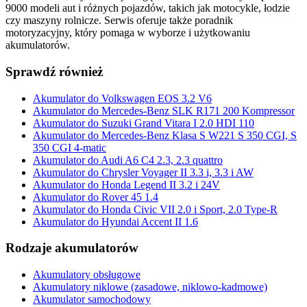
9000 modeli aut i różnych pojazdów, takich jak motocykle, łodzie
czy maszyny rolnicze. Serwis oferuje także poradnik
motoryzacyjny, który pomaga w wyborze i użytkowaniu
akumulatorów.
Sprawdź również
Akumulator do Volkswagen EOS 3.2 V6
Akumulator do Mercedes-Benz SLK R171 200 Kompressor
Akumulator do Suzuki Grand Vitara I 2.0 HDI 110
Akumulator do Mercedes-Benz Klasa S W221 S 350 CGI, S
350 CGI 4-matic
Akumulator do Audi A6 C4 2.3, 2.3 quattro
Akumulator do Chrysler Voyager II 3.3 i, 3.3 i AW
Akumulator do Honda Legend II 3.2 i 24V
Akumulator do Rover 45 1.4
Akumulator do Honda Civic VII 2.0 i Sport, 2.0 Type-R
Akumulator do Hyundai Accent II 1.6
Rodzaje akumulatorów
Akumulatory obsługowe
Akumulatory niklowe (zasadowe, niklowo-kadmowe)
Akumulator samochodowy