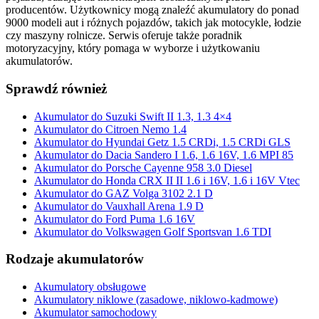
producentów. Użytkownicy mogą znaleźć akumulatory do ponad
9000 modeli aut i różnych pojazdów, takich jak motocykle, łodzie
czy maszyny rolnicze. Serwis oferuje także poradnik
motoryzacyjny, który pomaga w wyborze i użytkowaniu
akumulatorów.
Sprawdź również
Akumulator do Suzuki Swift II 1.3, 1.3 4×4
Akumulator do Citroen Nemo 1.4
Akumulator do Hyundai Getz 1.5 CRDi, 1.5 CRDi GLS
Akumulator do Dacia Sandero I 1.6, 1.6 16V, 1.6 MPI 85
Akumulator do Porsche Cayenne 958 3.0 Diesel
Akumulator do Honda CRX II II 1.6 i 16V, 1.6 i 16V Vtec
Akumulator do GAZ Volga 3102 2.1 D
Akumulator do Vauxhall Arena 1.9 D
Akumulator do Ford Puma 1.6 16V
Akumulator do Volkswagen Golf Sportsvan 1.6 TDI
Rodzaje akumulatorów
Akumulatory obsługowe
Akumulatory niklowe (zasadowe, niklowo-kadmowe)
Akumulator samochodowy