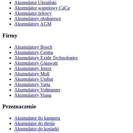
Akumulator Ukraiński
Akumulator wapniowy CaCa
Akumulator żelowy
Akumulatory obsługowe
Akumulatory AGM
Firmy
Akumulatory Bosch
Akumulatory Centra
Akumulatory Exide Technologies
Akumulatory Gigawatt
Akumulatory Jenox
Akumulatory Moll
Akumulatory Unibat
Akumulatory Varta
Akumulatory Voltmaster
Akumulatory Yuasa
Przeznaczenie
Akumulator do kampera
Akumulator do diesla
Akumulator do kosiarki