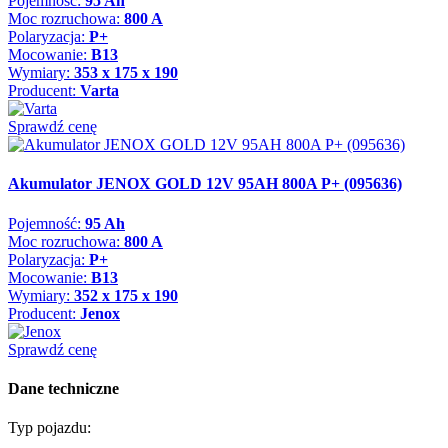
Pojemność:
95 Ah
Moc rozruchowa:
800 A
Polaryzacja:
P+
Mocowanie:
B13
Wymiary:
353 x 175 x 190
Producent:
Varta
Sprawdź cenę
Akumulator JENOX GOLD 12V 95AH 800A P+ (095636)
Pojemność:
95 Ah
Moc rozruchowa:
800 A
Polaryzacja:
P+
Mocowanie:
B13
Wymiary:
352 x 175 x 190
Producent:
Jenox
Sprawdź cenę
Dane techniczne
Typ pojazdu: