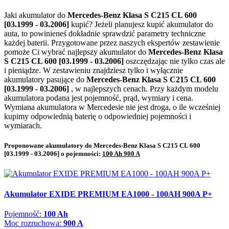
Jaki akumulator do
Mercedes-Benz Klasa S C215 CL 600
[03.1999 - 03.2006]
kupić? Jeżeli planujesz kupić akumulator do
auta, to powinieneś dokładnie sprawdzić parametry techniczne
każdej baterii. Przygotowane przez naszych ekspertów zestawienie
pomoże Ci wybrać najlepszy akumulator do
Mercedes-Benz Klasa
S C215 CL 600 [03.1999 - 03.2006]
oszczędzając nie tylko czas ale
i pieniądze. W zestawieniu znajdziesz tylko i wyłącznie
akumulatory pasujące do
Mercedes-Benz Klasa S C215 CL 600
[03.1999 - 03.2006]
, w najlepszych cenach. Przy każdym modelu
akumulatora podana jest pojemność, prąd, wymiary i cena.
Wymiana akumulatora w Mercedesie nie jest droga, o ile wcześniej
kupimy odpowiednią baterię o odpowiedniej pojemności i
wymiarach.
Proponowane akumulatory do Mercedes-Benz Klasa S C215 CL 600
[03.1999 - 03.2006] o pojemności:
100 Ah 900 A
Akumulator EXIDE PREMIUM EA1000 - 100AH 900A P+
Pojemność:
100 Ah
Moc rozruchowa:
900 A