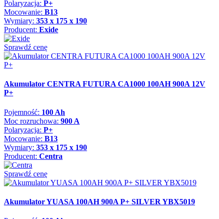
Polaryzacja:
P+
Mocowanie:
B13
Wymiary:
353 x 175 x 190
Producent:
Exide
Sprawdź cenę
Akumulator CENTRA FUTURA CA1000 100AH 900A 12V
P+
Pojemność:
100 Ah
Moc rozruchowa:
900 A
Polaryzacja:
P+
Mocowanie:
B13
Wymiary:
353 x 175 x 190
Producent:
Centra
Sprawdź cenę
Akumulator YUASA 100AH 900A P+ SILVER YBX5019