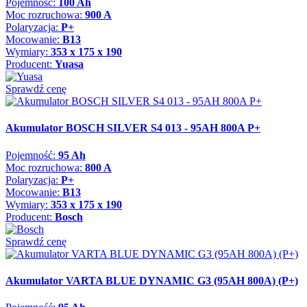
Pojemność:
100 Ah
Moc rozruchowa:
900 A
Polaryzacja:
P+
Mocowanie:
B13
Wymiary:
353 x 175 x 190
Producent:
Yuasa
Sprawdź cenę
Akumulator BOSCH SILVER S4 013 - 95AH 800A P+
Pojemność:
95 Ah
Moc rozruchowa:
800 A
Polaryzacja:
P+
Mocowanie:
B13
Wymiary:
353 x 175 x 190
Producent:
Bosch
Sprawdź cenę
Akumulator VARTA BLUE DYNAMIC G3 (95AH 800A) (P+)