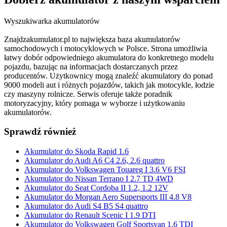
Wyszukiwarka akumulatorów
Znajdzakumulator.pl to największa baza akumulatorów
samochodowych i motocyklowych w Polsce. Strona umożliwia
łatwy dobór odpowiedniego akumulatora do konkretnego modelu
pojazdu, bazując na informacjach dostarczanych przez
producentów. Użytkownicy mogą znaleźć akumulatory do ponad
9000 modeli aut i różnych pojazdów, takich jak motocykle, łodzie
czy maszyny rolnicze. Serwis oferuje także poradnik
motoryzacyjny, który pomaga w wyborze i użytkowaniu
akumulatorów.
Sprawdź również
Akumulator do Skoda Rapid 1.6
Akumulator do Audi A6 C4 2.6, 2.6 quattro
Akumulator do Volkswagen Touareg I 3.6 V6 FSI
Akumulator do Nissan Terrano I 2.7 TD 4WD
Akumulator do Seat Cordoba II 1.2, 1.2 12V
Akumulator do Morgan Aero Supersports III 4.8 V8
Akumulator do Audi S4 B5 S4 quattro
Akumulator do Renault Scenic I 1.9 DTI
Akumulator do Volkswagen Golf Sportsvan 1.6 TDI