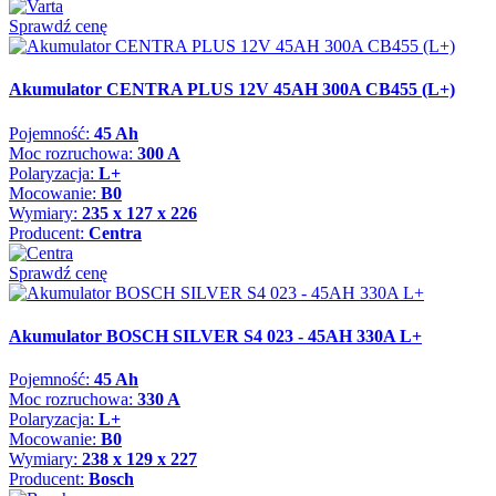
Sprawdź cenę
Akumulator CENTRA PLUS 12V 45AH 300A CB455 (L+)
Pojemność:
45 Ah
Moc rozruchowa:
300 A
Polaryzacja:
L+
Mocowanie:
B0
Wymiary:
235 x 127 x 226
Producent:
Centra
Sprawdź cenę
Akumulator BOSCH SILVER S4 023 - 45AH 330A L+
Pojemność:
45 Ah
Moc rozruchowa:
330 A
Polaryzacja:
L+
Mocowanie:
B0
Wymiary:
238 x 129 x 227
Producent:
Bosch