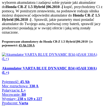
wyborem akumulatora i zadajesz sobie pytanie jaki akumulator
do
Honda CR-Z 1.5 Hybrid [06.2010 -]
kupić, przychodzimy Ci z
pomocą. W poniższym zestawieniu, na podstawie rodzaju silnika
możesz dopasować odpowiedni akumulator do
Honda CR-Z 1.5
Hybrid [06.2010 -]
. Sprawdź, jakie parametry musi posiadać
akumulator do Twojego auta, porównaj ceny baterii, sprawdź jacy
producenci posiadają je w swojej ofercie i jaką serią zostały
oznaczone.
Proponowane akumulatory do Honda CR-Z 1.5 Hybrid [06.2010 -] o
pojemności:
45 Ah 330 A
Akumulator VARTA BLUE DYNAMIC B34 (45AH 330A)
(L+)
Pojemność:
45 Ah
Moc rozruchowa:
330 A
Polaryzacja:
L+
Mocowanie:
B0
Wymiary:
238 x 129 x 227
Producent:
Varta