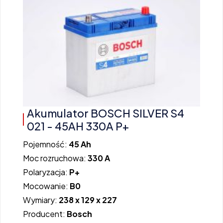
Akumulator BOSCH SILVER S4
021 - 45AH 330A P+
Pojemność:
45 Ah
Moc rozruchowa:
330 A
Polaryzacja:
P+
Mocowanie:
B0
Wymiary:
238 x 129 x 227
Producent:
Bosch