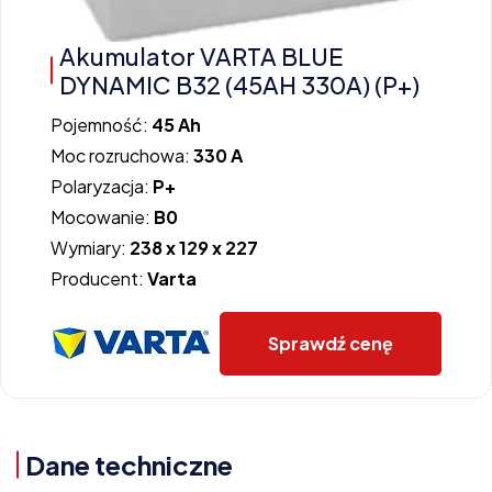
Akumulator VARTA BLUE
DYNAMIC B32 (45AH 330A) (P+)
Pojemność:
45 Ah
Moc rozruchowa:
330 A
Polaryzacja:
P+
Mocowanie:
B0
Wymiary:
238 x 129 x 227
Producent:
Varta
Sprawdź cenę
Dane techniczne