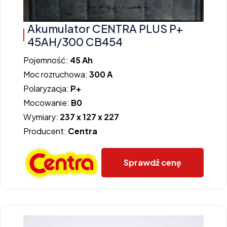
Akumulator CENTRA PLUS P+
45AH/300 CB454
Pojemność:
45 Ah
Moc rozruchowa:
300 A
Polaryzacja:
P+
Mocowanie:
B0
Wymiary:
237 x 127 x 227
Producent:
Centra
Sprawdź cenę