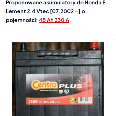
Proponowane akumulatory do Honda E
Lement 2.4 Vtec [07.2002 -] o
pojemności:
45 Ah 330 A