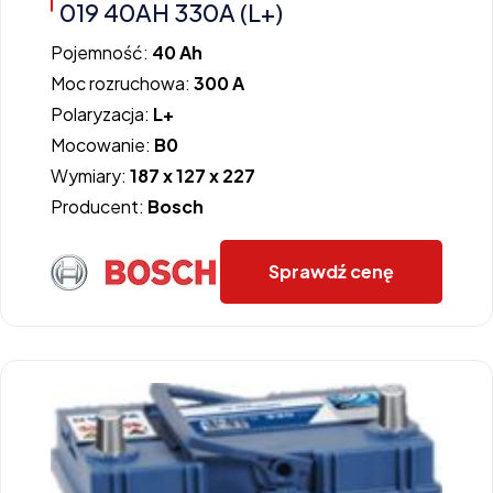
019 40AH 330A (L+)
Pojemność:
40 Ah
Moc rozruchowa:
300 A
Polaryzacja:
L+
Mocowanie:
B0
Wymiary:
187 x 127 x 227
Producent:
Bosch
Sprawdź cenę