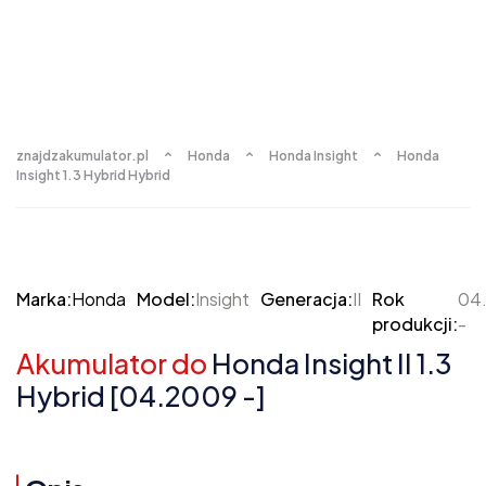
znajdzakumulator.pl
Honda
Honda Insight
Honda
Insight 1.3 Hybrid Hybrid
Marka:
Honda
Model:
Insight
Generacja:
II
Rok
04
produkcji:
-
Akumulator do
Honda Insight II 1.3
Hybrid [04.2009 -]