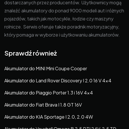
dostarczanych przez producentów. Użytkownicy mogą
znaleźć akumulatory do ponad 9000 modeli aut i różnych
pojazdów, takich jak motocykle, łodzie czy maszyny
rolnicze. Serwis oferuje także poradnik motoryzacyjny,
który pomaga w wyborze i użytkowaniu akumulatorów.
Sprawdź również
Akumulator do MINI Mini Coupe Cooper
Akumulator do Land Rover Discovery I 2.0 16 V 4×4
Akumulator do Piaggio Porter 1.3 i 16V 4×4
Akumulator do Fiat Brava I 1.8 GT 16V
Akumulator do KIA Sportage I 2.0, 2.0 4W
Akumulator do Vauxhall Omega B 2.5 DTI 24V, 2.5 TD