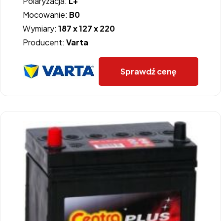
Polaryzacja:
L+
Mocowanie:
B0
Wymiary:
187 x 127 x 220
Producent:
Varta
Sprawdź cenę