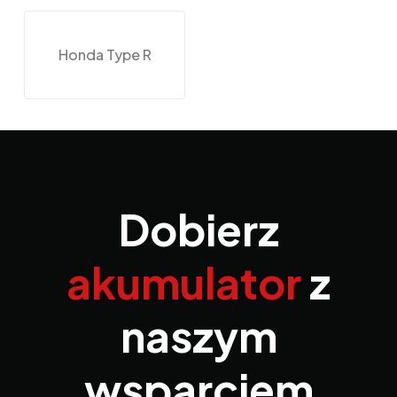
Honda Type R
Dobierz
akumulator
z
naszym
wsparciem