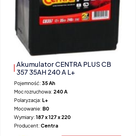
Akumulator CENTRA PLUS CB
357 35AH 240 A L+
Pojemność:
35 Ah
Moc rozruchowa:
240 A
Polaryzacja:
L+
Mocowanie:
B0
Wymiary:
187 x 127 x 220
Producent:
Centra