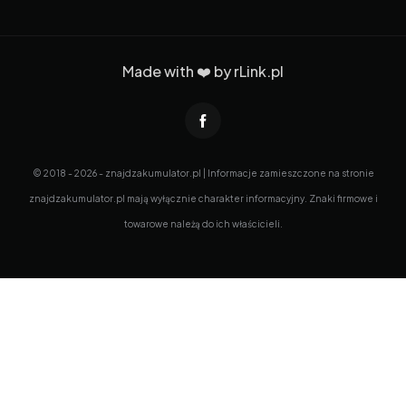
Made with ❤️ by
rLink.pl
© 2018 - 2026 - znajdzakumulator.pl | Informacje zamieszczone na stronie
znajdzakumulator.pl mają wyłącznie charakter informacyjny. Znaki firmowe i
towarowe należą do ich właścicieli.