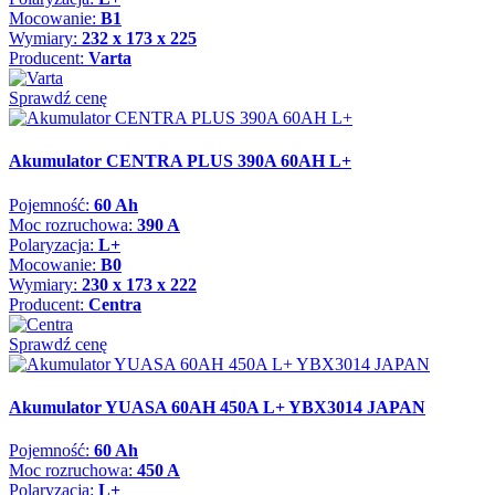
Mocowanie:
B1
Wymiary:
232 x 173 x 225
Producent:
Varta
Sprawdź cenę
Akumulator CENTRA PLUS 390A 60AH L+
Pojemność:
60 Ah
Moc rozruchowa:
390 A
Polaryzacja:
L+
Mocowanie:
B0
Wymiary:
230 x 173 x 222
Producent:
Centra
Sprawdź cenę
Akumulator YUASA 60AH 450A L+ YBX3014 JAPAN
Pojemność:
60 Ah
Moc rozruchowa:
450 A
Polaryzacja:
L+