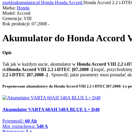
znajdzakumulator.pl
Honda
Honda Accord
Honda Accord 2.2 i-DT
Marka:
Honda
Model:
Accord
Generacja:
VIII
Rok produkcji:
07.2008 -
Akumulator do
Honda Accord VI
Opis
Tak jak w każdym aucie, akumulator w
Honda Accord VIII 2.2 i-D
do
Honda Accord VIII 2.2 i-DTEC [07.2008 -]
kupić, przychodzim
2.2 i-DTEC [07.2008 -]
. Sprawdź, jakie parametry musi posiadać ak
Proponowane akumulatory do Honda Accord VIII 2.2 i-DTEC [07.2008 -] o p
Akumulator VARTA 60AH 540A BLUE L+ D48
Pojemność:
60 Ah
Moc rozruchowa:
540 A
Polaryzacja:
L+