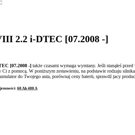
EC
II 2.2 i-DTEC [07.2008 -]
TEC [07.2008 -]
także czasami wymaga wymiany. Jeśli stanąłeś przed 
y Ci z pomocą. W poniższym zestawieniu, na podstawie rodzaju siln
umulator do Twojego auta, porównaj ceny baterii, sprawdź jacy producen
ojemności:
60 Ah 480 A