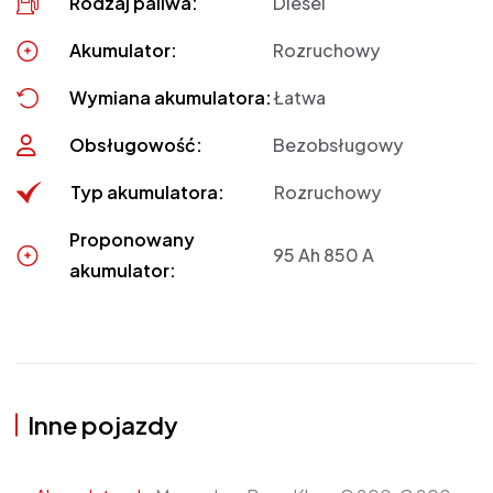
Rodzaj paliwa:
Diesel
Akumulator:
Rozruchowy
Wymiana akumulatora:
Łatwa
Obsługowość:
Bezobsługowy
Typ akumulatora:
Rozruchowy
Proponowany
95 Ah 850 A
akumulator:
Inne pojazdy