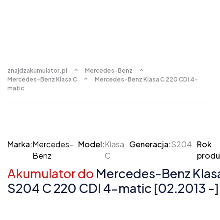
znajdzakumulator.pl
Mercedes-Benz
Mercedes-Benz Klasa C
Mercedes-Benz Klasa C 220 CDI 4-
matic
Marka:
Mercedes-
Model:
Klasa
Generacja:
S204
Rok
Benz
C
produ
Akumulator do
Mercedes-Benz Klas
S204 C 220 CDI 4-matic [02.2013 -]