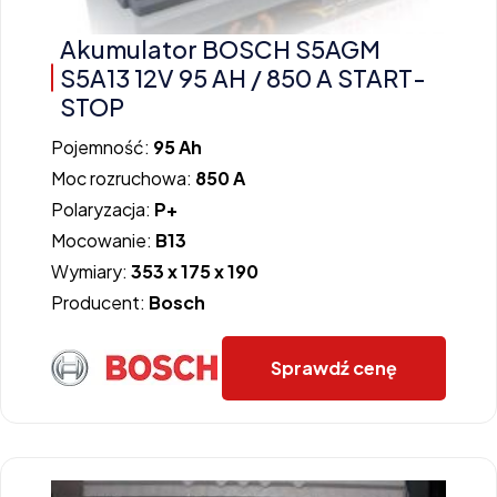
Akumulator BOSCH S5AGM
S5A13 12V 95 AH / 850 A START-
STOP
Pojemność:
95 Ah
Moc rozruchowa:
850 A
Polaryzacja:
P+
Mocowanie:
B13
Wymiary:
353 x 175 x 190
Producent:
Bosch
Sprawdź cenę