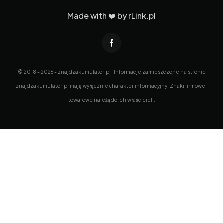
Made with ❤️ by
rLink.pl
© 2018 - 2026 - znajdzakumulator.pl | Informacje zamieszczone na stronie
znajdzakumulator.pl mają wyłącznie charakter informacyjny. Znaki firmowe i
towarowe należą do ich właścicieli.