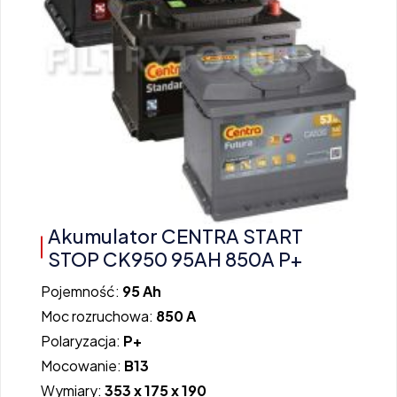
Akumulator CENTRA START
STOP CK950 95AH 850A P+
Pojemność:
95 Ah
Moc rozruchowa:
850 A
Polaryzacja:
P+
Mocowanie:
B13
Wymiary:
353 x 175 x 190