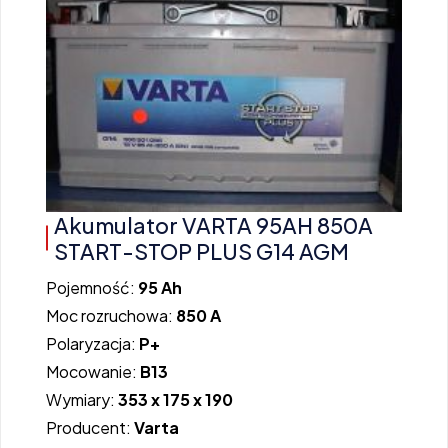
Akumulator VARTA 95AH 850A
START-STOP PLUS G14 AGM
Pojemność:
95 Ah
Moc rozruchowa:
850 A
Polaryzacja:
P+
Mocowanie:
B13
Wymiary:
353 x 175 x 190
Producent:
Varta