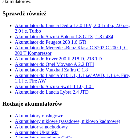
akumulatorów.
Sprawdź również
Akumulator do Lancia Dedra I 2.0 16V, 2.0 Turbo, 2.0 i.e.,
2.0 i.e. Turbo
Akumulator do Suzuki Baleno 1.8 GTX, 1.8 i 4×4
Akumulator do Peugeot 208 1.6 GTi
Akumulator do Mercedes-Benz Klasa C S202 C 200 T, C
200 T Kompressor
Akumulator do Rover 200 II 218 D, 218 TD
Akumulator do Opel Movano A 2.2 DTI
Akumulator do Vauxhall Zafira C 1.8
Akumulator do Lancia Y10 1.1, 1.1 i.e/ AWD, 1.1 i.e. Fire,
1.1 i.e. Fire AW
Akumulator do Suzuki Swift II 1.0, 1.0 i
Akumulator do Lancia Lybra 2.4 JTD
Rodzaje akumulatorów
Akumulatory obsługowe
Akumulatory niklowe (zasadowe, niklowo-kadmowe)
Akumulator samochodowy
Akumulator Ukraiński
Akumulator wapniowy CaCa