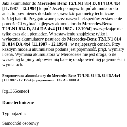
Jaki akumulator do
Mercedes-Benz T2/LN1 814 D, 814 DA 4x4
[11.1987 - 12.1994]
kupić? Jeżeli planujesz kupić akumulator do
auta, to powinieneś dokładnie sprawdzić parametry techniczne
każdej baterii. Przygotowane przez naszych ekspertów zestawienie
pomoże Ci wybrać najlepszy akumulator do
Mercedes-Benz
T2/LN1 814 D, 814 DA 4x4 [11.1987 - 12.1994]
oszczędzając nie
tylko czas ale i pieniądze. W zestawieniu znajdziesz tylko i
wyłącznie akumulatory pasujące do
Mercedes-Benz T2/LN1 814
D, 814 DA 4x4 [11.1987 - 12.1994]
, w najlepszych cenach. Przy
każdym modelu akumulatora podana jest pojemność, prąd, wymiary
i cena. Wymiana akumulatora w Mercedesie nie jest droga, o ile
wcześniej kupimy odpowiednią baterię o odpowiedniej pojemności i
wymiarach.
Proponowane akumulatory do Mercedes-Benz T2/LN1 814 D, 814 DA 4x4
[11.1987 - 12.1994] o pojemności:
135 Ah 1000 A
[cg1355ceneo]
Dane techniczne
Typ pojazdu:
Samochód osobowy