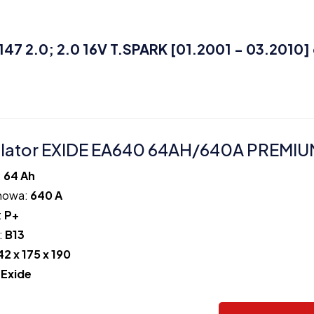
7 2.0; 2.0 16V T.SPARK [01.2001 - 03.2010]
ator EXIDE EA640 64AH/640A PREMIUM
:
64 Ah
howa:
640 A
:
P+
:
B13
42 x 175 x 190
:
Exide