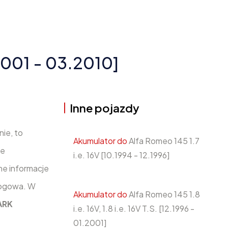
2001 - 03.2010]
Inne pojazdy
nie, to
Akumulator do
Alfa Romeo 145 1.7
ze
i.e. 16V [10.1994 - 12.1996]
ne informacje
dłogowa. W
Akumulator do
Alfa Romeo 145 1.8
ARK
i.e. 16V, 1.8 i.e. 16V T.S. [12.1996 -
01.2001]