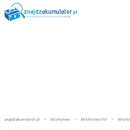
znajdzakumulator.pl
Alfa Romeo
Alfa Romeo 147
Alfa R