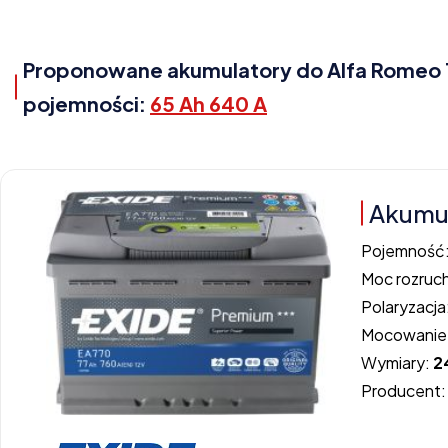
Proponowane akumulatory do Alfa Romeo 14
pojemności:
65 Ah 640 A
Akumul
Pojemność
Moc rozruc
Polaryzacja
Mocowanie
Wymiary:
2
Producent