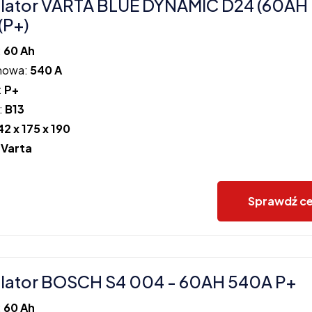
lator VARTA BLUE DYNAMIC D24 (60AH
(P+)
:
60 Ah
howa:
540 A
:
P+
:
B13
42 x 175 x 190
:
Varta
Sprawdź c
lator BOSCH S4 004 - 60AH 540A P+
:
60 Ah