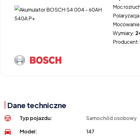
Moc rozruc
Polaryzacja
Mocowanie
Wymiary:
2
Producent
Dane techniczne
Typ pojazdu:
Samochód osobowy
Model:
147