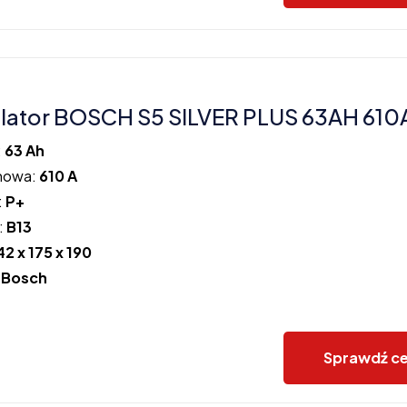
ator BOSCH S5 SILVER PLUS 63AH 610
:
63 Ah
howa:
610 A
:
P+
:
B13
42 x 175 x 190
:
Bosch
Sprawdź c