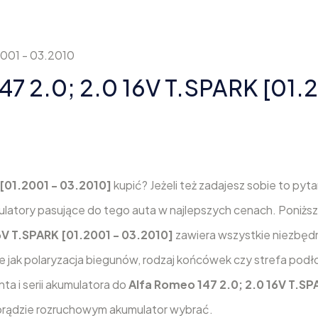
2001 - 03.2010
47 2.0; 2.0 16V T.SPARK [01.
 [01.2001 - 03.2010]
kupić? Jeżeli też zadajesz sobie to pyta
umulatory pasujące do tego auta w najlepszych cenach. Poniżs
6V T.SPARK [01.2001 - 03.2010]
zawiera wszystkie niezbęd
ie jak polaryzacja biegunów, rodzaj końcówek czy strefa po
ta i serii akumulatora do
Alfa Romeo 147 2.0; 2.0 16V T.SP
im prądzie rozruchowym akumulator wybrać.