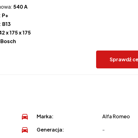
howa:
540 A
:
P+
:
B13
42 x 175 x 175
:
Bosch
Sprawdź c
Marka:
Alfa Romeo
Generacja:
-