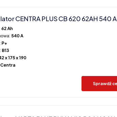
ator CENTRA PLUS CB 620 62AH 540 A
:
62 Ah
howa:
540 A
:
P+
:
B13
42 x 175 x 190
:
Centra
Sprawdź c