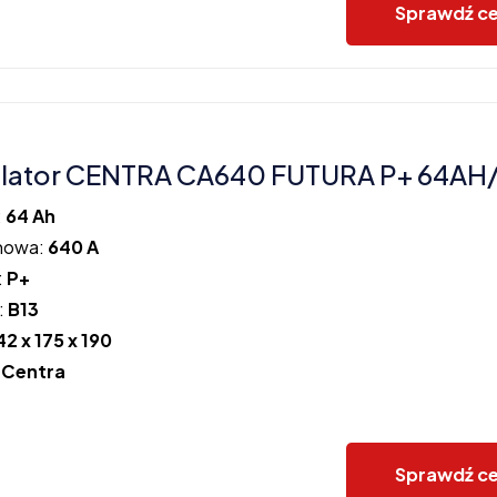
Sprawdź c
lator CENTRA CA640 FUTURA P+ 64AH
:
64 Ah
howa:
640 A
:
P+
:
B13
42 x 175 x 190
:
Centra
Sprawdź c