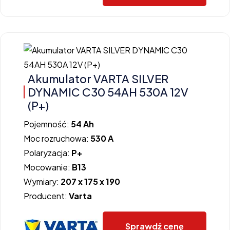
Akumulator VARTA SILVER
DYNAMIC C30 54AH 530A 12V
(P+)
Pojemność:
54 Ah
Moc rozruchowa:
530 A
Polaryzacja:
P+
Mocowanie:
B13
Wymiary:
207 x 175 x 190
Producent:
Varta
Sprawdź cenę