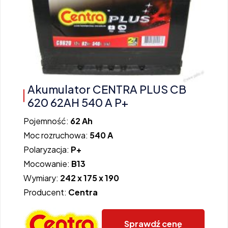
Akumulator CENTRA PLUS CB
620 62AH 540 A P+
Pojemność:
62 Ah
Moc rozruchowa:
540 A
Polaryzacja:
P+
Mocowanie:
B13
Wymiary:
242 x 175 x 190
Producent:
Centra
Sprawdź cenę