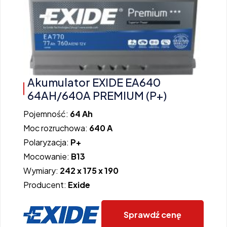
Akumulator EXIDE EA640
64AH/640A PREMIUM (P+)
Pojemność:
64 Ah
Moc rozruchowa:
640 A
Polaryzacja:
P+
Mocowanie:
B13
Wymiary:
242 x 175 x 190
Producent:
Exide
Sprawdź cenę