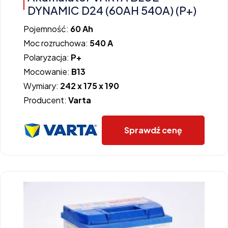
DYNAMIC D24 (60AH 540A) (P+)
Pojemność:
60 Ah
Moc rozruchowa:
540 A
Polaryzacja:
P+
Mocowanie:
B13
Wymiary:
242 x 175 x 190
Producent:
Varta
Sprawdź cenę