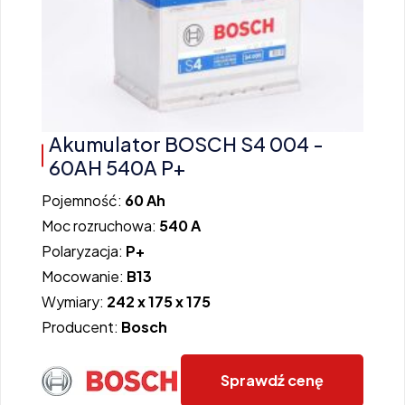
Akumulator BOSCH S4 004 -
60AH 540A P+
Pojemność:
60 Ah
Moc rozruchowa:
540 A
Polaryzacja:
P+
Mocowanie:
B13
Wymiary:
242 x 175 x 175
Producent:
Bosch
Sprawdź cenę