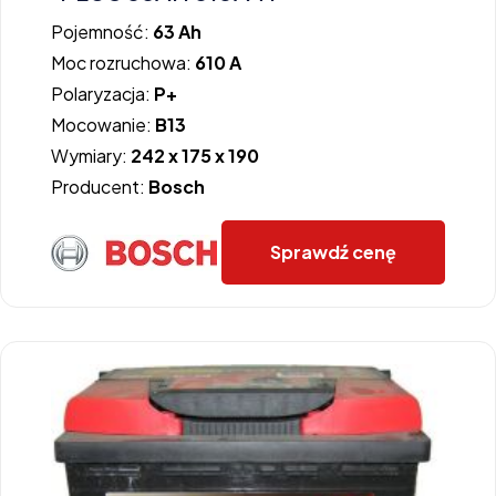
Pojemność:
63 Ah
Moc rozruchowa:
610 A
Polaryzacja:
P+
Mocowanie:
B13
Wymiary:
242 x 175 x 190
Producent:
Bosch
Sprawdź cenę