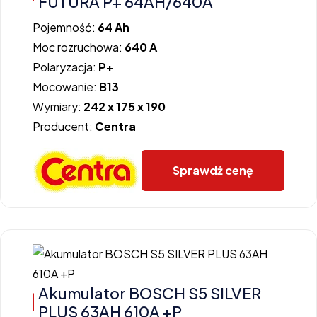
FUTURA P+ 64AH/640A
Pojemność:
64 Ah
Moc rozruchowa:
640 A
Polaryzacja:
P+
Mocowanie:
B13
Wymiary:
242 x 175 x 190
Producent:
Centra
Sprawdź cenę
Akumulator BOSCH S5 SILVER
PLUS 63AH 610A +P