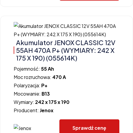
Akumulator JENOX CLASSIC 12V
55AH 470A P+ (WYMIARY: 242 X
175 X 190) (055614K)
Pojemność:
55 Ah
Moc rozruchowa:
470 A
Polaryzacja:
P+
Mocowanie:
B13
Wymiary:
242 x 175 x 190
Producent:
Jenox
Sprawdź cenę