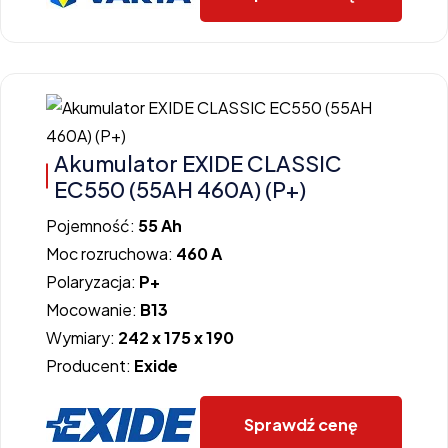
Akumulator EXIDE CLASSIC
EC550 (55AH 460A) (P+)
Pojemność:
55 Ah
Moc rozruchowa:
460 A
Polaryzacja:
P+
Mocowanie:
B13
Wymiary:
242 x 175 x 190
Producent:
Exide
Sprawdź cenę