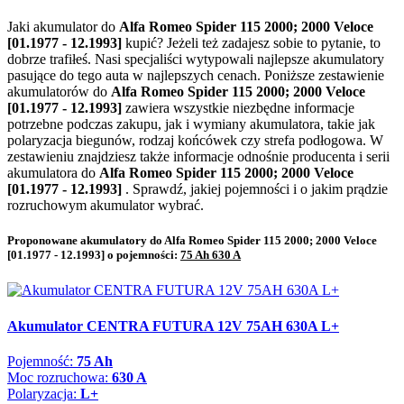
Jaki akumulator do
Alfa Romeo Spider 115 2000; 2000 Veloce
[01.1977 - 12.1993]
kupić? Jeżeli też zadajesz sobie to pytanie, to
dobrze trafiłeś. Nasi specjaliści wytypowali najlepsze akumulatory
pasujące do tego auta w najlepszych cenach. Poniższe zestawienie
akumulatorów do
Alfa Romeo Spider 115 2000; 2000 Veloce
[01.1977 - 12.1993]
zawiera wszystkie niezbędne informacje
potrzebne podczas zakupu, jak i wymiany akumulatora, takie jak
polaryzacja biegunów, rodzaj końcówek czy strefa podłogowa. W
zestawieniu znajdziesz także informacje odnośnie producenta i serii
akumulatora do
Alfa Romeo Spider 115 2000; 2000 Veloce
[01.1977 - 12.1993]
. Sprawdź, jakiej pojemności i o jakim prądzie
rozruchowym akumulator wybrać.
Proponowane akumulatory do Alfa Romeo Spider 115 2000; 2000 Veloce
[01.1977 - 12.1993] o pojemności:
75 Ah 630 A
Akumulator CENTRA FUTURA 12V 75AH 630A L+
Pojemność:
75 Ah
Moc rozruchowa:
630 A
Polaryzacja:
L+