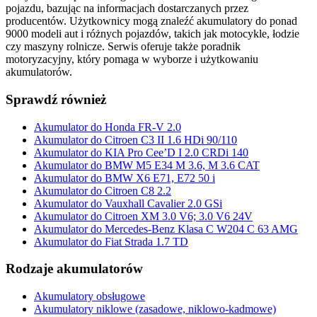
pojazdu, bazując na informacjach dostarczanych przez
producentów. Użytkownicy mogą znaleźć akumulatory do ponad
9000 modeli aut i różnych pojazdów, takich jak motocykle, łodzie
czy maszyny rolnicze. Serwis oferuje także poradnik
motoryzacyjny, który pomaga w wyborze i użytkowaniu
akumulatorów.
Sprawdź również
Akumulator do Honda FR-V 2.0
Akumulator do Citroen C3 II 1.6 HDi 90/110
Akumulator do KIA Pro Cee’D I 2.0 CRDi 140
Akumulator do BMW M5 E34 M 3.6, M 3.6 CAT
Akumulator do BMW X6 E71, E72 50 i
Akumulator do Citroen C8 2.2
Akumulator do Vauxhall Cavalier 2.0 GSi
Akumulator do Citroen XM 3.0 V6; 3.0 V6 24V
Akumulator do Mercedes-Benz Klasa C W204 C 63 AMG
Akumulator do Fiat Strada 1.7 TD
Rodzaje akumulatorów
Akumulatory obsługowe
Akumulatory niklowe (zasadowe, niklowo-kadmowe)