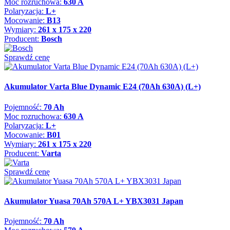
Moc rozruchowa:
630 A
Polaryzacja:
L+
Mocowanie:
B13
Wymiary:
261 x 175 x 220
Producent:
Bosch
Sprawdź cenę
Akumulator Varta Blue Dynamic E24 (70Ah 630A) (L+)
Pojemność:
70 Ah
Moc rozruchowa:
630 A
Polaryzacja:
L+
Mocowanie:
B01
Wymiary:
261 x 175 x 220
Producent:
Varta
Sprawdź cenę
Akumulator Yuasa 70Ah 570A L+ YBX3031 Japan
Pojemność:
70 Ah