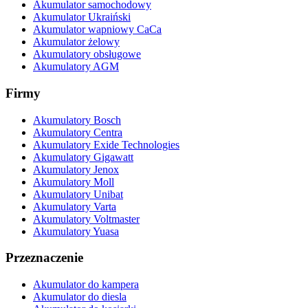
Akumulator samochodowy
Akumulator Ukraiński
Akumulator wapniowy CaCa
Akumulator żelowy
Akumulatory obsługowe
Akumulatory AGM
Firmy
Akumulatory Bosch
Akumulatory Centra
Akumulatory Exide Technologies
Akumulatory Gigawatt
Akumulatory Jenox
Akumulatory Moll
Akumulatory Unibat
Akumulatory Varta
Akumulatory Voltmaster
Akumulatory Yuasa
Przeznaczenie
Akumulator do kampera
Akumulator do diesla