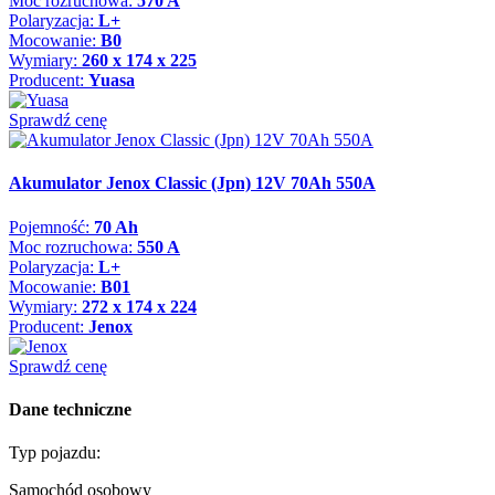
Moc rozruchowa:
570 A
Polaryzacja:
L+
Mocowanie:
B0
Wymiary:
260 x 174 x 225
Producent:
Yuasa
Sprawdź cenę
Akumulator Jenox Classic (Jpn) 12V 70Ah 550A
Pojemność:
70 Ah
Moc rozruchowa:
550 A
Polaryzacja:
L+
Mocowanie:
B01
Wymiary:
272 x 174 x 224
Producent:
Jenox
Sprawdź cenę
Dane techniczne
Typ pojazdu:
Samochód osobowy