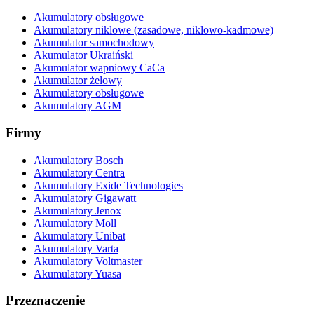
Akumulatory obsługowe
Akumulatory niklowe (zasadowe, niklowo-kadmowe)
Akumulator samochodowy
Akumulator Ukraiński
Akumulator wapniowy CaCa
Akumulator żelowy
Akumulatory obsługowe
Akumulatory AGM
Firmy
Akumulatory Bosch
Akumulatory Centra
Akumulatory Exide Technologies
Akumulatory Gigawatt
Akumulatory Jenox
Akumulatory Moll
Akumulatory Unibat
Akumulatory Varta
Akumulatory Voltmaster
Akumulatory Yuasa
Przeznaczenie