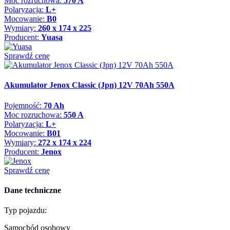
Moc rozruchowa:
570 A
Polaryzacja:
L+
Mocowanie:
B0
Wymiary:
260 x 174 x 225
Producent:
Yuasa
Sprawdź cenę
Akumulator Jenox Classic (Jpn) 12V 70Ah 550A
Pojemność:
70 Ah
Moc rozruchowa:
550 A
Polaryzacja:
L+
Mocowanie:
B01
Wymiary:
272 x 174 x 224
Producent:
Jenox
Sprawdź cenę
Dane techniczne
Typ pojazdu:
Samochód osobowy