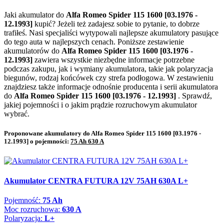
Jaki akumulator do
Alfa Romeo Spider 115 1600 [03.1976 -
12.1993]
kupić? Jeżeli też zadajesz sobie to pytanie, to dobrze
trafiłeś. Nasi specjaliści wytypowali najlepsze akumulatory pasujące
do tego auta w najlepszych cenach. Poniższe zestawienie
akumulatorów do
Alfa Romeo Spider 115 1600 [03.1976 -
12.1993]
zawiera wszystkie niezbędne informacje potrzebne
podczas zakupu, jak i wymiany akumulatora, takie jak polaryzacja
biegunów, rodzaj końcówek czy strefa podłogowa. W zestawieniu
znajdziesz także informacje odnośnie producenta i serii akumulatora
do
Alfa Romeo Spider 115 1600 [03.1976 - 12.1993]
. Sprawdź,
jakiej pojemności i o jakim prądzie rozruchowym akumulator
wybrać.
Proponowane akumulatory do Alfa Romeo Spider 115 1600 [03.1976 -
12.1993] o pojemności:
75 Ah 630 A
Akumulator CENTRA FUTURA 12V 75AH 630A L+
Pojemność:
75 Ah
Moc rozruchowa:
630 A
Polaryzacja:
L+