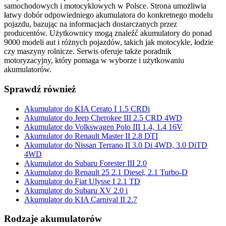
samochodowych i motocyklowych w Polsce. Strona umożliwia
łatwy dobór odpowiedniego akumulatora do konkretnego modelu
pojazdu, bazując na informacjach dostarczanych przez
producentów. Użytkownicy mogą znaleźć akumulatory do ponad
9000 modeli aut i różnych pojazdów, takich jak motocykle, łodzie
czy maszyny rolnicze. Serwis oferuje także poradnik
motoryzacyjny, który pomaga w wyborze i użytkowaniu
akumulatorów.
Sprawdź również
Akumulator do KIA Cerato I 1.5 CRDi
Akumulator do Jeep Cherokee III 2.5 CRD 4WD
Akumulator do Volkswagen Polo III 1.4, 1.4 16V
Akumulator do Renault Master II 2.8 DTI
Akumulator do Nissan Terrano II 3.0 Di 4WD, 3.0 DiTD
4WD
Akumulator do Subaru Forester III 2.0
Akumulator do Renault 25 2.1 Diesel, 2.1 Turbo-D
Akumulator do Fiat Ulysse I 2.1 TD
Akumulator do Subaru XV 2.0 i
Akumulator do KIA Carnival II 2.7
Rodzaje akumulatorów