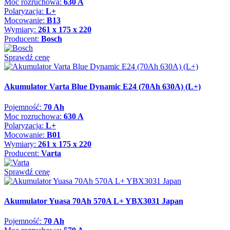
Moc rozruchowa:
630 A
Polaryzacja:
L+
Mocowanie:
B13
Wymiary:
261 x 175 x 220
Producent:
Bosch
Sprawdź cenę
Akumulator Varta Blue Dynamic E24 (70Ah 630A) (L+)
Pojemność:
70 Ah
Moc rozruchowa:
630 A
Polaryzacja:
L+
Mocowanie:
B01
Wymiary:
261 x 175 x 220
Producent:
Varta
Sprawdź cenę
Akumulator Yuasa 70Ah 570A L+ YBX3031 Japan
Pojemność:
70 Ah