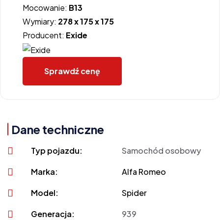
Mocowanie:
B13
Wymiary:
278 x 175 x 175
Producent:
Exide
Sprawdź cenę
Dane techniczne
Typ pojazdu:
Samochód osobowy
Marka:
Alfa Romeo
Model:
Spider
Generacja:
939