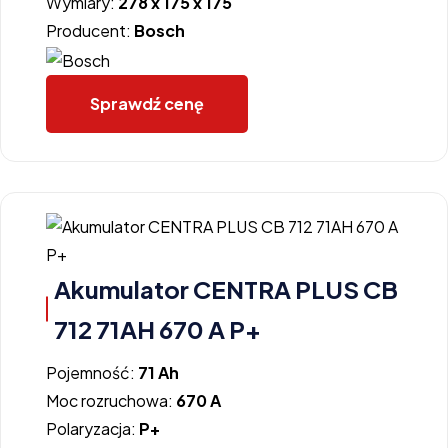
Wymiary:
278 x 175 x 175
Producent:
Bosch
Sprawdź cenę
Akumulator CENTRA PLUS CB
712 71AH 670 A P+
Pojemność:
71 Ah
Moc rozruchowa:
670 A
Polaryzacja:
P+