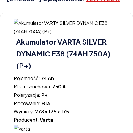
Akumulator VARTA SILVER
DYNAMIC E38 (74AH 750A)
(P+)
Pojemność:
74 Ah
Moc rozruchowa:
750 A
Polaryzacja:
P+
Mocowanie:
B13
Wymiary:
278 x 175 x 175
Producent:
Varta