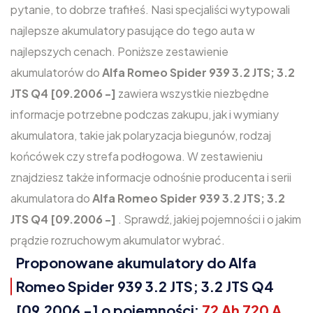
pytanie, to dobrze trafiłeś. Nasi specjaliści wytypowali
najlepsze akumulatory pasujące do tego auta w
najlepszych cenach. Poniższe zestawienie
akumulatorów do
Alfa Romeo Spider 939 3.2 JTS; 3.2
JTS Q4 [09.2006 -]
zawiera wszystkie niezbędne
informacje potrzebne podczas zakupu, jak i wymiany
akumulatora, takie jak polaryzacja biegunów, rodzaj
końcówek czy strefa podłogowa. W zestawieniu
znajdziesz także informacje odnośnie producenta i serii
akumulatora do
Alfa Romeo Spider 939 3.2 JTS; 3.2
JTS Q4 [09.2006 -]
. Sprawdź, jakiej pojemności i o jakim
prądzie rozruchowym akumulator wybrać.
Proponowane akumulatory do Alfa
Romeo Spider 939 3.2 JTS; 3.2 JTS Q4
[09.2006 -] o pojemności:
72 Ah 720 A