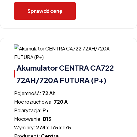
Sprawdź cenę
Akumulator CENTRA CA722
72AH/720A FUTURA (P+)
Pojemność:
72 Ah
Moc rozruchowa:
720 A
Polaryzacja:
P+
Mocowanie:
B13
Wymiary:
278 x 175 x 175
Producent:
Centra