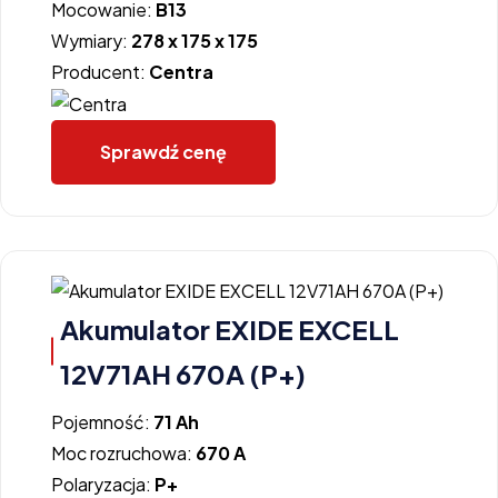
Mocowanie:
B13
Wymiary:
278 x 175 x 175
Producent:
Centra
Sprawdź cenę
Akumulator EXIDE EXCELL
12V71AH 670A (P+)
Pojemność:
71 Ah
Moc rozruchowa:
670 A
Polaryzacja:
P+