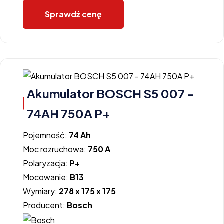
Sprawdź cenę
Akumulator BOSCH S5 007 -
74AH 750A P+
Pojemność:
74 Ah
Moc rozruchowa:
750 A
Polaryzacja:
P+
Mocowanie:
B13
Wymiary:
278 x 175 x 175
Producent:
Bosch