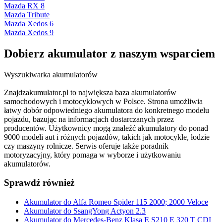
Mazda RX 8
Mazda Tribute
Mazda Xedos 6
Mazda Xedos 9
Dobierz
akumulator
z naszym wsparciem
Wyszukiwarka akumulatorów
Znajdzakumulator.pl to największa baza akumulatorów
samochodowych i motocyklowych w Polsce. Strona umożliwia
łatwy dobór odpowiedniego akumulatora do konkretnego modelu
pojazdu, bazując na informacjach dostarczanych przez
producentów. Użytkownicy mogą znaleźć akumulatory do ponad
9000 modeli aut i różnych pojazdów, takich jak motocykle, łodzie
czy maszyny rolnicze. Serwis oferuje także poradnik
motoryzacyjny, który pomaga w wyborze i użytkowaniu
akumulatorów.
Sprawdź również
Akumulator do Alfa Romeo Spider 115 2000; 2000 Veloce
Akumulator do SsangYong Actyon 2.3
Akumulator do Mercedes-Benz Klasa E S210 E 320 T CDI