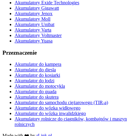
Akumulatory Exide Technologies
Akumulatory Gigawatt
Akumulatory Jenox
Akumulatory Moll
Akumulatory Unibat
Akumulatory Varta
Akumulatory Voltmaster
Akumulatory Yuasa
Przeznaczenie
Akumulator do kampera
Akumulator do diesla
Akumulator do kosiarki
Akumulator do łodzi
Akumulator do motocykla
Akumulator do quada
Akumulator do skutera
Akumulator do samochodu ciężarowego (TIR-a)
Akumulator do wózka widłowego
Akumulator do wózka inwalidzkiego
Akumulatory rolnicze do ciągników, kombajnów i maszyn
rolniczych
Made with ❤️ by
rLink.pl