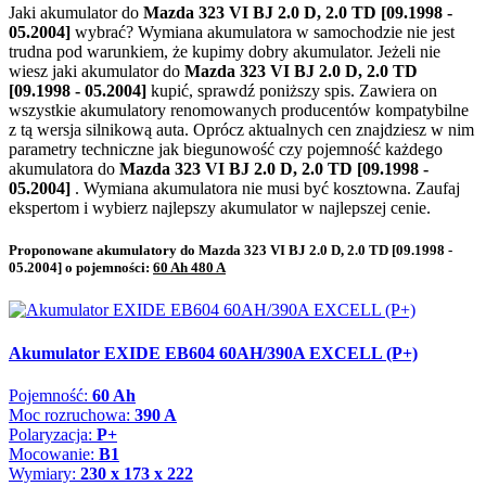
Jaki akumulator do
Mazda 323 VI BJ 2.0 D, 2.0 TD [09.1998 -
05.2004]
wybrać? Wymiana akumulatora w samochodzie nie jest
trudna pod warunkiem, że kupimy dobry akumulator. Jeżeli nie
wiesz jaki akumulator do
Mazda 323 VI BJ 2.0 D, 2.0 TD
[09.1998 - 05.2004]
kupić, sprawdź poniższy spis. Zawiera on
wszystkie akumulatory renomowanych producentów kompatybilne
z tą wersja silnikową auta. Oprócz aktualnych cen znajdziesz w nim
parametry techniczne jak biegunowość czy pojemność każdego
akumulatora do
Mazda 323 VI BJ 2.0 D, 2.0 TD [09.1998 -
05.2004]
. Wymiana akumulatora nie musi być kosztowna. Zaufaj
ekspertom i wybierz najlepszy akumulator w najlepszej cenie.
Proponowane akumulatory do Mazda 323 VI BJ 2.0 D, 2.0 TD [09.1998 -
05.2004] o pojemności:
60 Ah 480 A
Akumulator EXIDE EB604 60AH/390A EXCELL (P+)
Pojemność:
60 Ah
Moc rozruchowa:
390 A
Polaryzacja:
P+
Mocowanie:
B1
Wymiary:
230 x 173 x 222