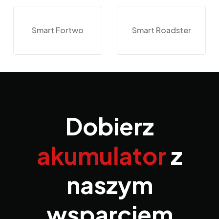
Smart Fortwo
Smart Roadster
Dobierz
akumulator
z
naszym
wsparciem