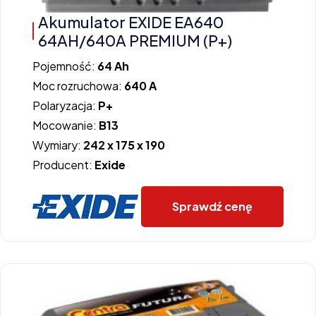
Akumulator EXIDE EA640
64AH/640A PREMIUM (P+)
Pojemność:
64 Ah
Moc rozruchowa:
640 A
Polaryzacja:
P+
Mocowanie:
B13
Wymiary:
242 x 175 x 190
Producent:
Exide
Sprawdź cenę