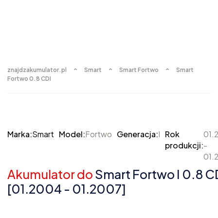
znajdzakumulator.pl
Smart
Smart Fortwo
Smart
Fortwo 0.8 CDI
Marka:
Smart
Model:
Fortwo
Generacja:
I
Rok
01.
produkcji:
-
01.
Akumulator do
Smart Fortwo I 0.8 C
[01.2004 - 01.2007]