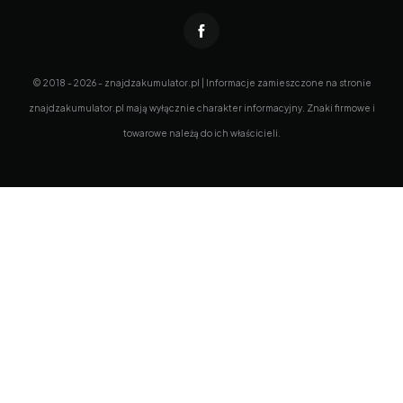
© 2018 - 2026 - znajdzakumulator.pl | Informacje zamieszczone na stronie
znajdzakumulator.pl mają wyłącznie charakter informacyjny. Znaki firmowe i
towarowe należą do ich właścicieli.