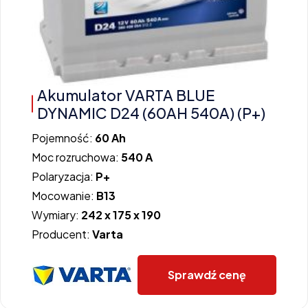
Akumulator VARTA BLUE
DYNAMIC D24 (60AH 540A) (P+)
Pojemność:
60 Ah
Moc rozruchowa:
540 A
Polaryzacja:
P+
Mocowanie:
B13
Wymiary:
242 x 175 x 190
Producent:
Varta
Sprawdź cenę