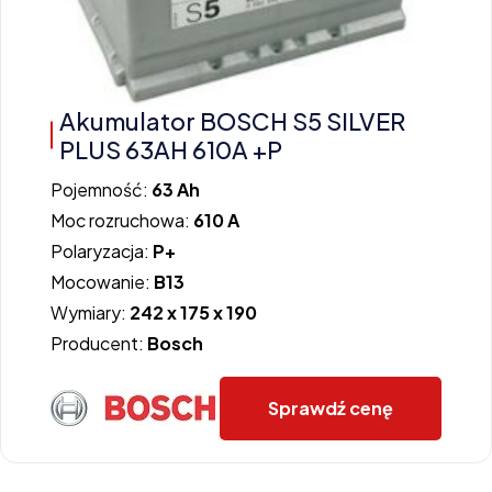
Akumulator BOSCH S5 SILVER
PLUS 63AH 610A +P
Pojemność:
63 Ah
Moc rozruchowa:
610 A
Polaryzacja:
P+
Mocowanie:
B13
Wymiary:
242 x 175 x 190
Producent:
Bosch
Sprawdź cenę