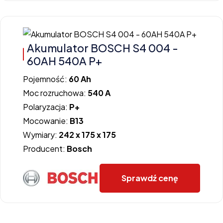
Akumulator BOSCH S4 004 -
60AH 540A P+
Pojemność:
60 Ah
Moc rozruchowa:
540 A
Polaryzacja:
P+
Mocowanie:
B13
Wymiary:
242 x 175 x 175
Producent:
Bosch
Sprawdź cenę