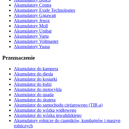
Akumulatory Centra
Akumulatory Exide Technologies
Akumulatory Gigawatt
Akumulatory Jenox
Akumulatory Moll
Akumulatory Unibat
Akumulatory Varta
Akumulatory Voltmaster
Akumulatory Yuasa
Przeznaczenie
Akumulator do kampera
Akumulator do diesla
Akumulator do kosiarki
Akumulator do łodzi
Akumulator do motocykla
Akumulator do quada
Akumulator do skutera
Akumulator do samochodu ciężarowego (TIR-a)
Akumulator do wózka widłowego
Akumulator do wózka inwalidzkiego
Akumulatory rolnicze do ciągników, kombajnów i maszyn
rolniczych