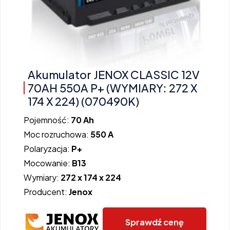
Akumulator JENOX CLASSIC 12V
70AH 550A P+ (WYMIARY: 272 X
174 X 224) (070490K)
Pojemność:
70 Ah
Moc rozruchowa:
550 A
Polaryzacja:
P+
Mocowanie:
B13
Wymiary:
272 x 174 x 224
Producent:
Jenox
Sprawdź cenę