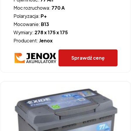
Moc rozruchowa:
770 A
Polaryzacja:
P+
Mocowanie:
B13
Wymiary:
278 x 175 x 175
Producent:
Jenox
Sprawdź cenę