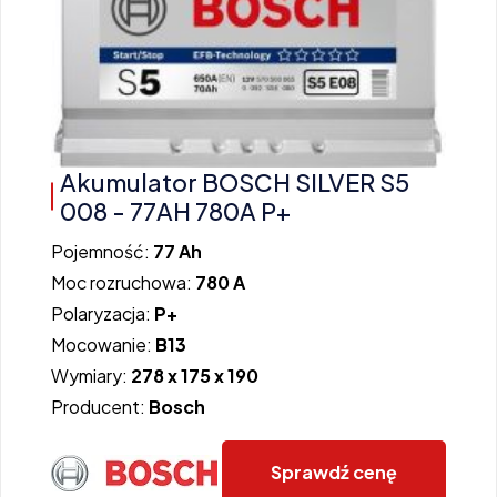
Akumulator BOSCH SILVER S5
008 - 77AH 780A P+
Pojemność:
77 Ah
Moc rozruchowa:
780 A
Polaryzacja:
P+
Mocowanie:
B13
Wymiary:
278 x 175 x 190
Producent:
Bosch
Sprawdź cenę