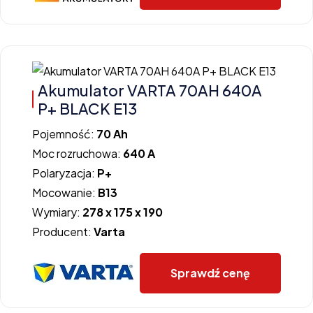
Akumulator VARTA 70AH 640A
P+ BLACK E13
Pojemność:
70 Ah
Moc rozruchowa:
640 A
Polaryzacja:
P+
Mocowanie:
B13
Wymiary:
278 x 175 x 190
Producent:
Varta
Sprawdź cenę