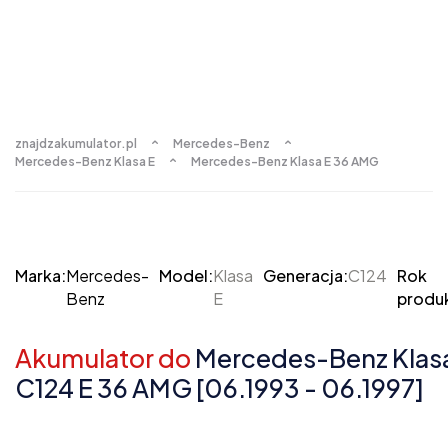
znajdzakumulator.pl
Mercedes-Benz
Mercedes-Benz Klasa E
Mercedes-Benz Klasa E 36 AMG
Marka:
Mercedes-
Model:
Klasa
Generacja:
C124
Rok
Benz
E
produk
Akumulator do
Mercedes-Benz Klasa
C124 E 36 AMG [06.1993 - 06.1997]