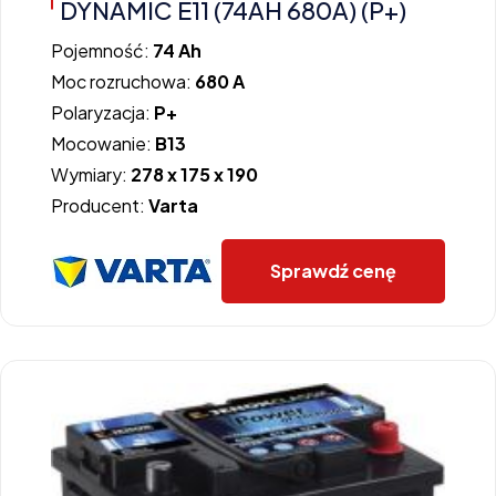
DYNAMIC E11 (74AH 680A) (P+)
Pojemność:
74 Ah
Moc rozruchowa:
680 A
Polaryzacja:
P+
Mocowanie:
B13
Wymiary:
278 x 175 x 190
Producent:
Varta
Sprawdź cenę