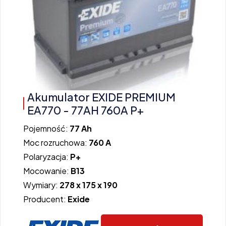
Akumulator EXIDE PREMIUM
EA770 - 77AH 760A P+
Pojemność:
77 Ah
Moc rozruchowa:
760 A
Polaryzacja:
P+
Mocowanie:
B13
Wymiary:
278 x 175 x 190
Producent:
Exide