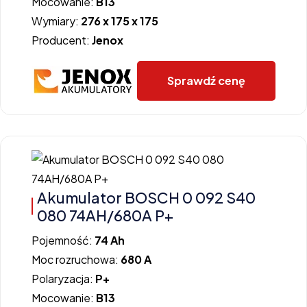
Mocowanie:
B13
Wymiary:
276 x 175 x 175
Producent:
Jenox
Sprawdź cenę
Akumulator BOSCH 0 092 S40
080 74AH/680A P+
Pojemność:
74 Ah
Moc rozruchowa:
680 A
Polaryzacja:
P+
Mocowanie:
B13