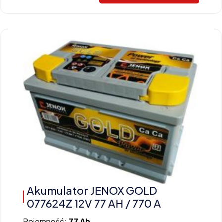
Akumulator JENOX GOLD
077624Z 12V 77 AH / 770 A
Pojemność:
77 Ah