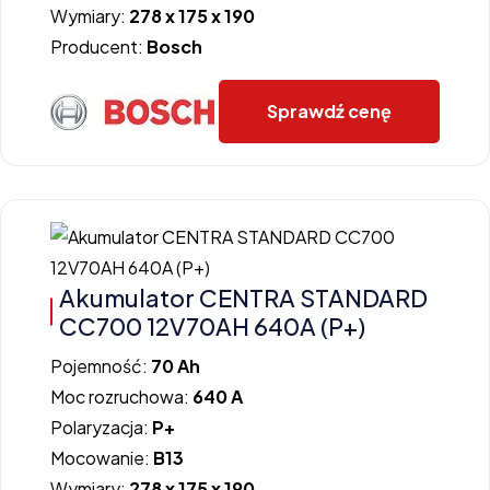
Wymiary:
278 x 175 x 190
Producent:
Bosch
Sprawdź cenę
Akumulator CENTRA STANDARD
CC700 12V70AH 640A (P+)
Pojemność:
70 Ah
Moc rozruchowa:
640 A
Polaryzacja:
P+
Mocowanie:
B13
Wymiary:
278 x 175 x 190