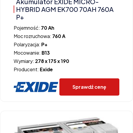
Akumulator EXIDE MICRO-
HYBRID AGM EK700 70AH 760A
P+
Pojemność:
70 Ah
Moc rozruchowa:
760 A
Polaryzacja:
P+
Mocowanie:
B13
Wymiary:
278 x 175 x 190
Producent:
Exide
Sprawdź cenę