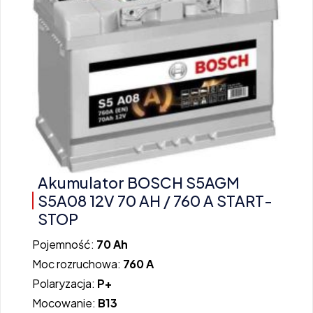
Akumulator BOSCH S5AGM
S5A08 12V 70 AH / 760 A START-
STOP
Pojemność:
70 Ah
Moc rozruchowa:
760 A
Polaryzacja:
P+
Mocowanie:
B13