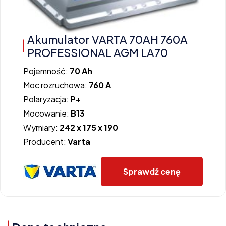
Akumulator VARTA 70AH 760A
PROFESSIONAL AGM LA70
Pojemność:
70 Ah
Moc rozruchowa:
760 A
Polaryzacja:
P+
Mocowanie:
B13
Wymiary:
242 x 175 x 190
Producent:
Varta
Sprawdź cenę