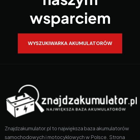
wsparciem
WYSZUKIWARKA AKUMULATORÓW
Znajdzakumulator.pl to największa baza akumulatorów
samochodowych i motocyklowych w Polsce. Strona