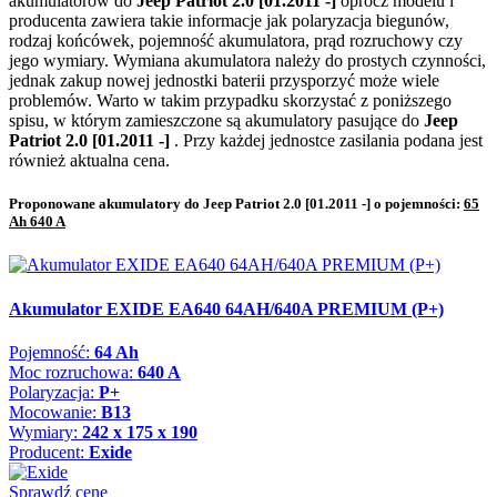
akumulatorów do
Jeep Patriot 2.0 [01.2011 -]
oprócz modelu i
producenta zawiera takie informacje jak polaryzacja biegunów,
rodzaj końcówek, pojemność akumulatora, prąd rozruchowy czy
jego wymiary. Wymiana akumulatora należy do prostych czynności,
jednak zakup nowej jednostki baterii przysporzyć może wiele
problemów. Warto w takim przypadku skorzystać z poniższego
spisu, w którym zamieszczone są akumulatory pasujące do
Jeep
Patriot 2.0 [01.2011 -]
. Przy każdej jednostce zasilania podana jest
również aktualna cena.
Proponowane akumulatory do Jeep Patriot 2.0 [01.2011 -] o pojemności:
65
Ah 640 A
Akumulator EXIDE EA640 64AH/640A PREMIUM (P+)
Pojemność:
64 Ah
Moc rozruchowa:
640 A
Polaryzacja:
P+
Mocowanie:
B13
Wymiary:
242 x 175 x 190
Producent:
Exide
Sprawdź cenę