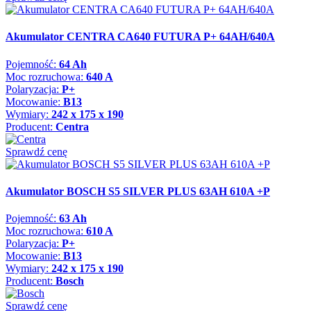
Akumulator CENTRA CA640 FUTURA P+ 64AH/640A
Pojemność:
64 Ah
Moc rozruchowa:
640 A
Polaryzacja:
P+
Mocowanie:
B13
Wymiary:
242 x 175 x 190
Producent:
Centra
Sprawdź cenę
Akumulator BOSCH S5 SILVER PLUS 63AH 610A +P
Pojemność:
63 Ah
Moc rozruchowa:
610 A
Polaryzacja:
P+
Mocowanie:
B13
Wymiary:
242 x 175 x 190
Producent:
Bosch
Sprawdź cenę