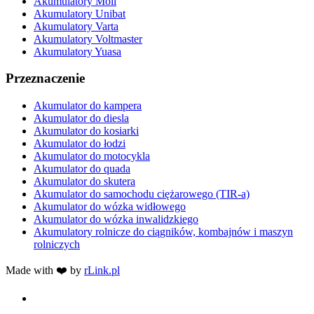
Akumulatory Moll
Akumulatory Unibat
Akumulatory Varta
Akumulatory Voltmaster
Akumulatory Yuasa
Przeznaczenie
Akumulator do kampera
Akumulator do diesla
Akumulator do kosiarki
Akumulator do łodzi
Akumulator do motocykla
Akumulator do quada
Akumulator do skutera
Akumulator do samochodu ciężarowego (TIR-a)
Akumulator do wózka widłowego
Akumulator do wózka inwalidzkiego
Akumulatory rolnicze do ciągników, kombajnów i maszyn
rolniczych
Made with ❤️ by
rLink.pl