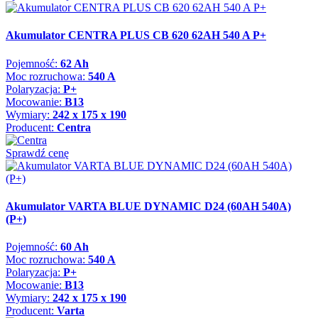
Akumulator CENTRA PLUS CB 620 62AH 540 A P+
Pojemność:
62 Ah
Moc rozruchowa:
540 A
Polaryzacja:
P+
Mocowanie:
B13
Wymiary:
242 x 175 x 190
Producent:
Centra
Sprawdź cenę
Akumulator VARTA BLUE DYNAMIC D24 (60AH 540A)
(P+)
Pojemność:
60 Ah
Moc rozruchowa:
540 A
Polaryzacja:
P+
Mocowanie:
B13
Wymiary:
242 x 175 x 190
Producent:
Varta