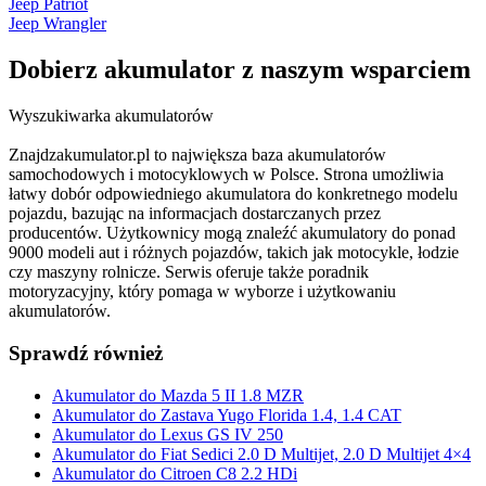
Jeep Patriot
Jeep Wrangler
Dobierz
akumulator
z naszym wsparciem
Wyszukiwarka akumulatorów
Znajdzakumulator.pl to największa baza akumulatorów
samochodowych i motocyklowych w Polsce. Strona umożliwia
łatwy dobór odpowiedniego akumulatora do konkretnego modelu
pojazdu, bazując na informacjach dostarczanych przez
producentów. Użytkownicy mogą znaleźć akumulatory do ponad
9000 modeli aut i różnych pojazdów, takich jak motocykle, łodzie
czy maszyny rolnicze. Serwis oferuje także poradnik
motoryzacyjny, który pomaga w wyborze i użytkowaniu
akumulatorów.
Sprawdź również
Akumulator do Mazda 5 II 1.8 MZR
Akumulator do Zastava Yugo Florida 1.4, 1.4 CAT
Akumulator do Lexus GS IV 250
Akumulator do Fiat Sedici 2.0 D Multijet, 2.0 D Multijet 4×4
Akumulator do Citroen C8 2.2 HDi