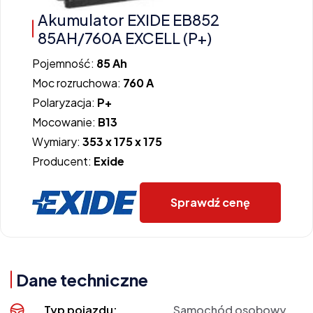
Akumulator EXIDE EB852
85AH/760A EXCELL (P+)
Pojemność:
85 Ah
Moc rozruchowa:
760 A
Polaryzacja:
P+
Mocowanie:
B13
Wymiary:
353 x 175 x 175
Producent:
Exide
Sprawdź cenę
Dane techniczne
Typ pojazdu:
Samochód osobowy