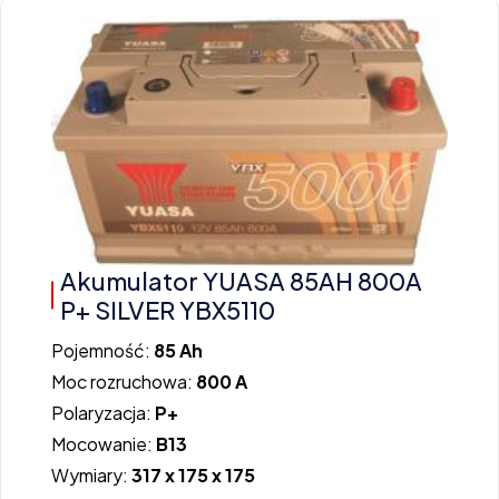
Akumulator YUASA 85AH 800A
P+ SILVER YBX5110
Pojemność:
85 Ah
Moc rozruchowa:
800 A
Polaryzacja:
P+
Mocowanie:
B13
Wymiary:
317 x 175 x 175