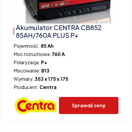
Akumulator CENTRA CB852
85AH/760A PLUS P+
Pojemność:
85 Ah
Moc rozruchowa:
760 A
Polaryzacja:
P+
Mocowanie:
B13
Wymiary:
353 x 175 x 175
Producent:
Centra
Sprawdź cenę