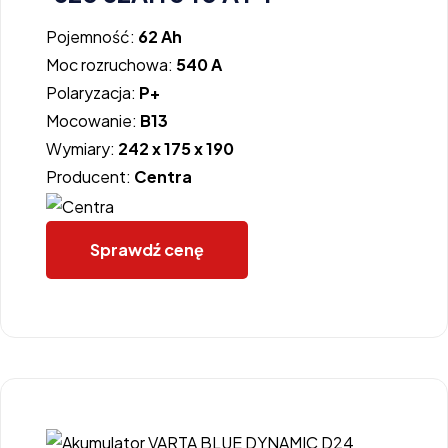
Pojemność:
62 Ah
Moc rozruchowa:
540 A
Polaryzacja:
P+
Mocowanie:
B13
Wymiary:
242 x 175 x 190
Producent:
Centra
Sprawdź cenę