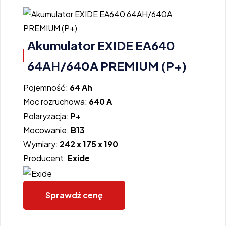
Akumulator EXIDE EA640
64AH/640A PREMIUM (P+)
Pojemność:
64 Ah
Moc rozruchowa:
640 A
Polaryzacja:
P+
Mocowanie:
B13
Wymiary:
242 x 175 x 190
Producent:
Exide
Sprawdź cenę