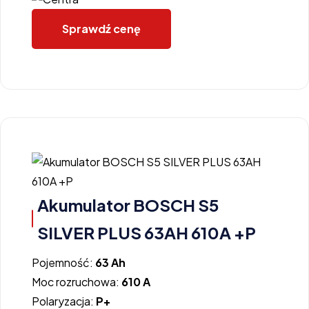
Sprawdź cenę
Akumulator BOSCH S5
SILVER PLUS 63AH 610A +P
Pojemność:
63 Ah
Moc rozruchowa:
610 A
Polaryzacja:
P+