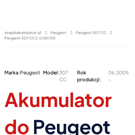
znajdzakumulator.pl
Peugeot
Peugeot 307 CC
Peugeot 307 CC 2.0 HDi 135
Marka:
Peugeot
Model:
307
Rok
06.2005
CC
produkcji:
-
Akumulator
do
Peugeot