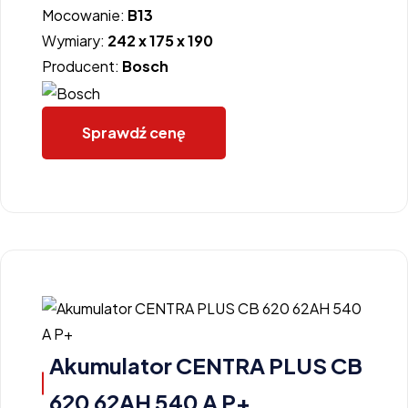
Mocowanie:
B13
Wymiary:
242 x 175 x 190
Producent:
Bosch
Sprawdź cenę
Akumulator CENTRA PLUS CB
620 62AH 540 A P+