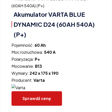
Akumulator VARTA BLUE
DYNAMIC D24 (60AH 540A)
(P+)
Pojemność:
60 Ah
Moc rozruchowa:
540 A
Polaryzacja:
P+
Mocowanie:
B13
Wymiary:
242 x 175 x 190
Producent:
Varta
Sprawdź cenę