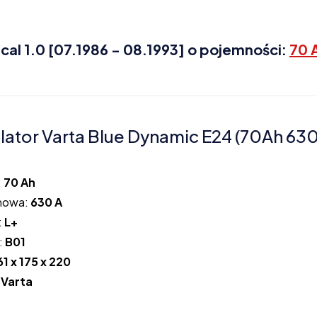
al 1.0 [07.1986 - 08.1993] o pojemności:
70 
ator Varta Blue Dynamic E24 (70Ah 63
:
70 Ah
howa:
630 A
:
L+
:
B01
61 x 175 x 220
:
Varta