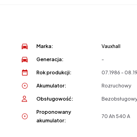
Marka:
Vauxhall
Generacja:
-
Rok produkcji:
07.1986 - 08.1
Akumulator:
Rozruchowy
Obsługowość:
Bezobsługow
Proponowany
70 Ah 540 A
akumulator: