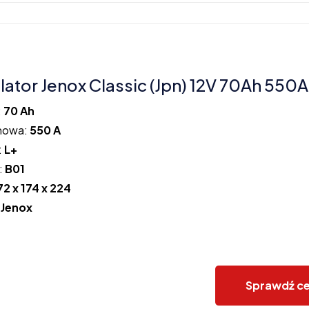
ator Jenox Classic (Jpn) 12V 70Ah 550A
:
70 Ah
howa:
550 A
:
L+
:
B01
72 x 174 x 224
:
Jenox
Sprawdź c