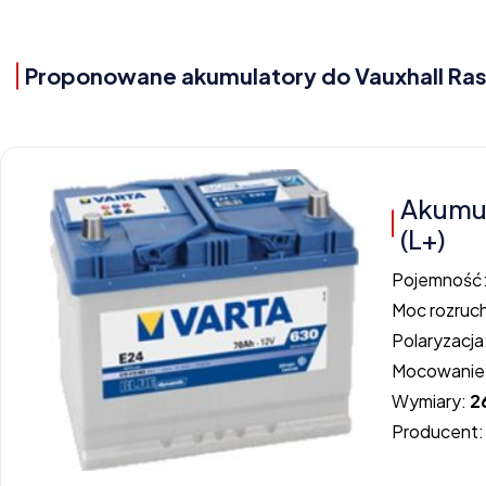
Proponowane akumulatory do Vauxhall Rasc
Akumul
(L+)
Pojemność
Moc rozruc
Polaryzacja
Mocowanie
Wymiary:
2
Producent