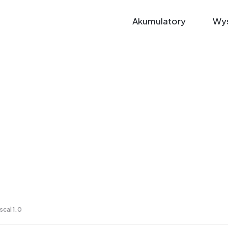
Akumulatory
Wys
scal 1.0