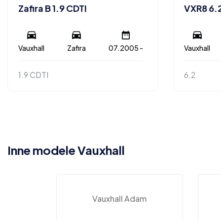
Zafira B 1.9 CDTI
VXR8 6.
Vauxhall
Zafira
07.2005 -
Vauxhall
1.9 CDTI
6.2
Inne modele Vauxhall
Vauxhall Adam