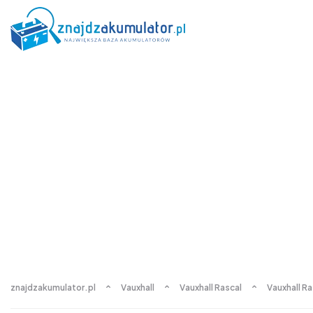
znajdzakumulator.pl
Vauxhall
Vauxhall Rascal
Vauxhall Ra