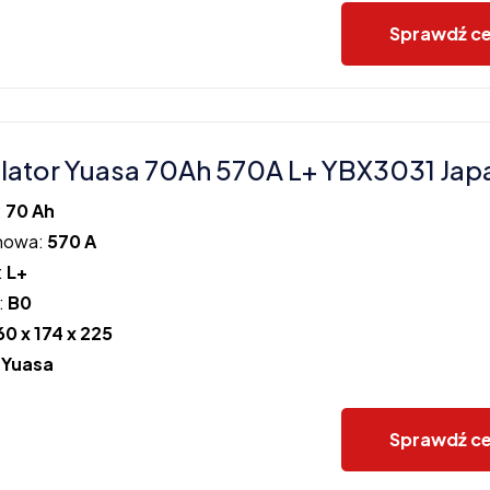
Sprawdź c
ator Yuasa 70Ah 570A L+ YBX3031 Jap
:
70 Ah
howa:
570 A
:
L+
:
B0
60 x 174 x 225
:
Yuasa
Sprawdź c