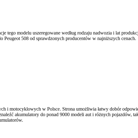
acje tego modelu uszeregowane według rodzaju nadwozia i lat produkcj
y do Peugeot 508 od sprawdzonych producentów w najniższych cenach.
ch i motocyklowych w Polsce. Strona umożliwia łatwy dobór odpowie
leźć akumulatory do ponad 9000 modeli aut i różnych pojazdów, takic
umulatorów.