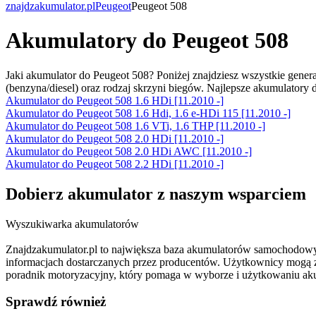
znajdzakumulator.pl
Peugeot
Peugeot 508
Akumulatory do Peugeot 508
Jaki akumulator do Peugeot 508? Poniżej znajdziesz wszystkie gener
(benzyna/diesel) oraz rodzaj skrzyni biegów. Najlepsze akumulator
Akumulator do Peugeot 508 1.6 HDi [11.2010 -]
Akumulator do Peugeot 508 1.6 Hdi, 1.6 e-HDi 115 [11.2010 -]
Akumulator do Peugeot 508 1.6 VTi, 1.6 THP [11.2010 -]
Akumulator do Peugeot 508 2.0 HDi [11.2010 -]
Akumulator do Peugeot 508 2.0 HDi AWC [11.2010 -]
Akumulator do Peugeot 508 2.2 HDi [11.2010 -]
Dobierz
akumulator
z naszym wsparciem
Wyszukiwarka akumulatorów
Znajdzakumulator.pl to największa baza akumulatorów samochodowy
informacjach dostarczanych przez producentów. Użytkownicy mogą zna
poradnik motoryzacyjny, który pomaga w wyborze i użytkowaniu ak
Sprawdź również