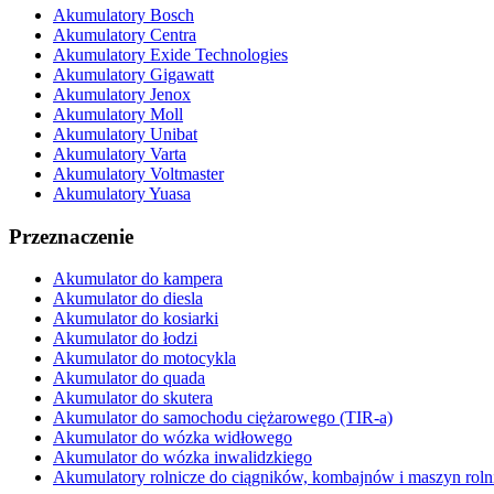
Akumulatory Bosch
Akumulatory Centra
Akumulatory Exide Technologies
Akumulatory Gigawatt
Akumulatory Jenox
Akumulatory Moll
Akumulatory Unibat
Akumulatory Varta
Akumulatory Voltmaster
Akumulatory Yuasa
Przeznaczenie
Akumulator do kampera
Akumulator do diesla
Akumulator do kosiarki
Akumulator do łodzi
Akumulator do motocykla
Akumulator do quada
Akumulator do skutera
Akumulator do samochodu ciężarowego (TIR-a)
Akumulator do wózka widłowego
Akumulator do wózka inwalidzkiego
Akumulatory rolnicze do ciągników, kombajnów i maszyn roln