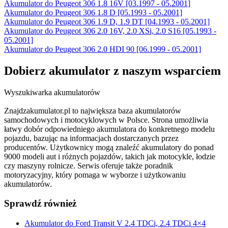
Akumulator do Peugeot 306 1.8 16V [03.1997 - 05.2001]
Akumulator do Peugeot 306 1.8 D [05.1993 - 05.2001]
Akumulator do Peugeot 306 1.9 D, 1.9 DT [04.1993 - 05.2001]
Akumulator do Peugeot 306 2.0 16V, 2.0 XSi, 2.0 S16 [05.1993 -
05.2001]
Akumulator do Peugeot 306 2.0 HDI 90 [06.1999 - 05.2001]
Dobierz
akumulator
z naszym wsparciem
Wyszukiwarka akumulatorów
Znajdzakumulator.pl to największa baza akumulatorów
samochodowych i motocyklowych w Polsce. Strona umożliwia
łatwy dobór odpowiedniego akumulatora do konkretnego modelu
pojazdu, bazując na informacjach dostarczanych przez
producentów. Użytkownicy mogą znaleźć akumulatory do ponad
9000 modeli aut i różnych pojazdów, takich jak motocykle, łodzie
czy maszyny rolnicze. Serwis oferuje także poradnik
motoryzacyjny, który pomaga w wyborze i użytkowaniu
akumulatorów.
Sprawdź również
Akumulator do Ford Transit V 2.4 TDCi, 2.4 TDCi 4×4