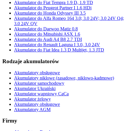
Akumulator do Fiat Tempra 1.9 D, 1.9 TD
Akumulator do Peugeot Partner I 1.6 HDi
Akumulator do Honda Odyssey III 3.5
Akumulator do Alfa Romeo 164 3.0; 3.0 24V; 3.0 24V Q4;
3.0 24V QV
Akumulator do Daewoo Matiz 0.8
Akumulator do Mitsubishi ASX 1.6
Akumulator do Audi A4 B8 2.7 TDI
Akumulator do Renault Laguna I 3.0, 3.0 24V
Akumulator do Fiat Idea 1.3 D Multijet, 1.3 JTD
Rodzaje akumulatorów
Akumulatory obsługowe
Akumulatory niklowe (zasadowe, niklowo-kadmowe)
Akumulator samochodowy
Akumulator Ukraiński
Akumulator wapniowy CaCa
Akumulator żelowy
Akumulatory obsługowe
Akumulatory AGM
Firmy