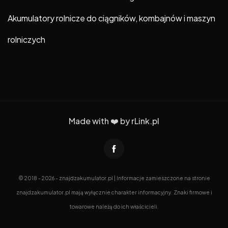
Akumulatory rolnicze do ciągników, kombajnów i maszyn
rolniczych
Made with ❤️ by
rLink.pl
© 2018 - 2026 - znajdzakumulator.pl | Informacje zamieszczone na stronie
znajdzakumulator.pl mają wyłącznie charakter informacyjny. Znaki firmowe i
towarowe należą do ich właścicieli.