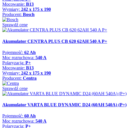
Mocowanie:
B13
Wymiary:
242 x 175 x 190
Producent:
Bosch
Sprawdź cenę
Akumulator CENTRA PLUS CB 620 62AH 540 A P+
Pojemność:
62 Ah
Moc rozruchowa:
540 A
Polaryzacja:
P+
Mocowanie:
B13
Wymiary:
242 x 175 x 190
Producent:
Centra
Sprawdź cenę
Akumulator VARTA BLUE DYNAMIC D24 (60AH 540A) (P+)
Pojemność:
60 Ah
Moc rozruchowa:
540 A
Polaryzacja:
P+