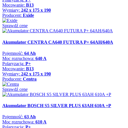
Mocowanie:
B13
Wymiary:
242 x 175 x 190
Producent:
Exide
Sprawdź cenę
Akumulator CENTRA CA640 FUTURA P+ 64AH/640A
Pojemność:
64 Ah
Moc rozruchowa:
640 A
Polaryzacja:
P+
Mocowanie:
B13
Wymiary:
242 x 175 x 190
Producent:
Centra
Sprawdź cenę
Akumulator BOSCH S5 SILVER PLUS 63AH 610A +P
Pojemność:
63 Ah
Moc rozruchowa:
610 A
Polaryzacja:
P+