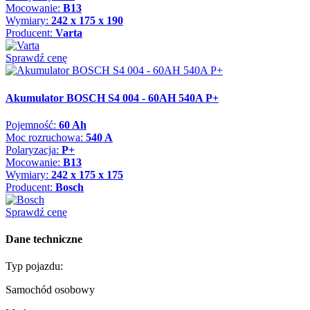
Mocowanie:
B13
Wymiary:
242 x 175 x 190
Producent:
Varta
Sprawdź cenę
Akumulator BOSCH S4 004 - 60AH 540A P+
Pojemność:
60 Ah
Moc rozruchowa:
540 A
Polaryzacja:
P+
Mocowanie:
B13
Wymiary:
242 x 175 x 175
Producent:
Bosch
Sprawdź cenę
Dane techniczne
Typ pojazdu:
Samochód osobowy