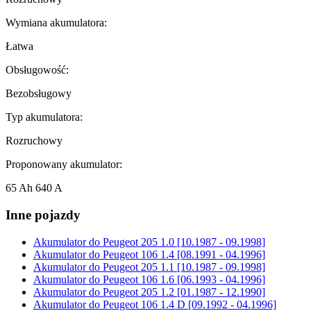
Wymiana akumulatora:
Łatwa
Obsługowość:
Bezobsługowy
Typ akumulatora:
Rozruchowy
Proponowany akumulator:
65 Ah 640 A
Inne pojazdy
Akumulator do
Peugeot 205 1.0 [10.1987 - 09.1998]
Akumulator do
Peugeot 106 1.4 [08.1991 - 04.1996]
Akumulator do
Peugeot 205 1.1 [10.1987 - 09.1998]
Akumulator do
Peugeot 106 1.6 [06.1993 - 04.1996]
Akumulator do
Peugeot 205 1.2 [01.1987 - 12.1990]
Akumulator do
Peugeot 106 1.4 D [09.1992 - 04.1996]