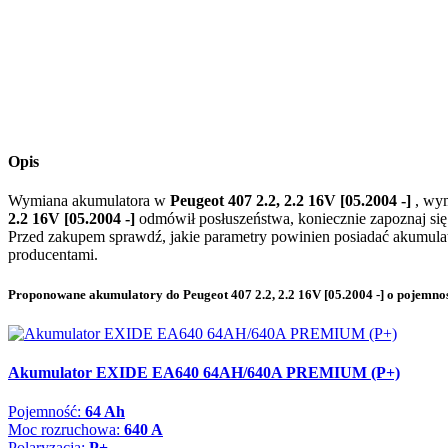
Opis
Wymiana akumulatora w
Peugeot 407 2.2, 2.2 16V [05.2004 -]
, wym
2.2 16V [05.2004 -]
odmówił posłuszeństwa, koniecznie zapoznaj si
Przed zakupem sprawdź, jakie parametry powinien posiadać akumul
producentami.
Proponowane akumulatory do Peugeot 407 2.2, 2.2 16V [05.2004 -] o pojemno
Akumulator EXIDE EA640 64AH/640A PREMIUM (P+)
Pojemność:
64 Ah
Moc rozruchowa:
640 A
Polaryzacja:
P+