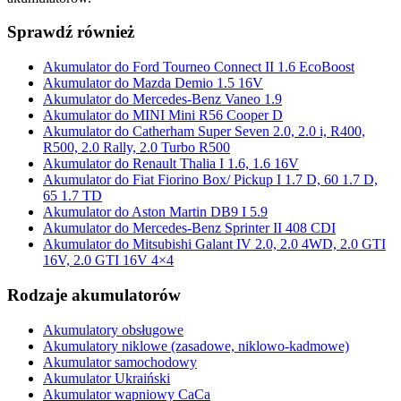
Sprawdź również
Akumulator do Ford Tourneo Connect II 1.6 EcoBoost
Akumulator do Mazda Demio 1.5 16V
Akumulator do Mercedes-Benz Vaneo 1.9
Akumulator do MINI Mini R56 Cooper D
Akumulator do Catherham Super Seven 2.0, 2.0 i, R400,
R500, 2.0 Rally, 2.0 Turbo R500
Akumulator do Renault Thalia I 1.6, 1.6 16V
Akumulator do Fiat Fiorino Box/ Pickup I 1.7 D, 60 1.7 D,
65 1.7 TD
Akumulator do Aston Martin DB9 I 5.9
Akumulator do Mercedes-Benz Sprinter II 408 CDI
Akumulator do Mitsubishi Galant IV 2.0, 2.0 4WD, 2.0 GTI
16V, 2.0 GTI 16V 4×4
Rodzaje akumulatorów
Akumulatory obsługowe
Akumulatory niklowe (zasadowe, niklowo-kadmowe)
Akumulator samochodowy
Akumulator Ukraiński
Akumulator wapniowy CaCa