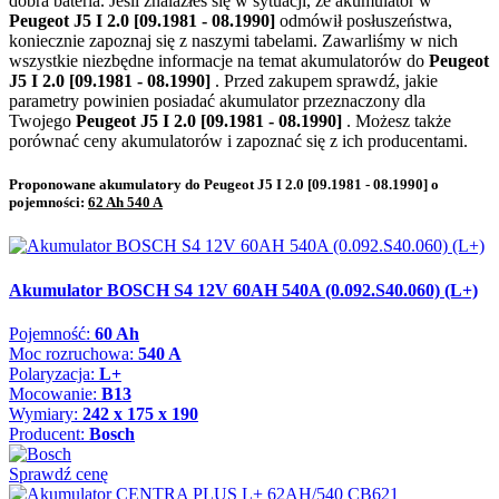
dobra bateria. Jeśli znalazłeś się w sytuacji, że akumulator w
Peugeot J5 I 2.0 [09.1981 - 08.1990]
odmówił posłuszeństwa,
koniecznie zapoznaj się z naszymi tabelami. Zawarliśmy w nich
wszystkie niezbędne informacje na temat akumulatorów do
Peugeot
J5 I 2.0 [09.1981 - 08.1990]
. Przed zakupem sprawdź, jakie
parametry powinien posiadać akumulator przeznaczony dla
Twojego
Peugeot J5 I 2.0 [09.1981 - 08.1990]
. Możesz także
porównać ceny akumulatorów i zapoznać się z ich producentami.
Proponowane akumulatory do Peugeot J5 I 2.0 [09.1981 - 08.1990] o
pojemności:
62 Ah 540 A
Akumulator BOSCH S4 12V 60AH 540A (0.092.S40.060) (L+)
Pojemność:
60 Ah
Moc rozruchowa:
540 A
Polaryzacja:
L+
Mocowanie:
B13
Wymiary:
242 x 175 x 190
Producent:
Bosch
Sprawdź cenę