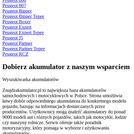
Peugeot 806
Peugeot 807
Peugeot Bipper
Peugeot Bipper Tepee
Peugeot Boxer
Peugeot Expert
Peugeot Expert Tepee
Peugeot J5
Peugeot Partner
Peugeot Partner Tepee
Peugeot RCZ
Dobierz
akumulator
z naszym wsparciem
Wyszukiwarka akumulatorów
Znajdzakumulator.pl to największa baza akumulatorów
samochodowych i motocyklowych w Polsce. Strona umożliwia
łatwy dobór odpowiedniego akumulatora do konkretnego modelu
pojazdu, bazując na informacjach dostarczanych przez
producentów. Użytkownicy mogą znaleźć akumulatory do ponad
9000 modeli aut i różnych pojazdów, takich jak motocykle, łodzie
czy maszyny rolnicze. Serwis oferuje także poradnik
motoryzacyjny, który pomaga w wyborze i użytkowaniu
akumulatorów.