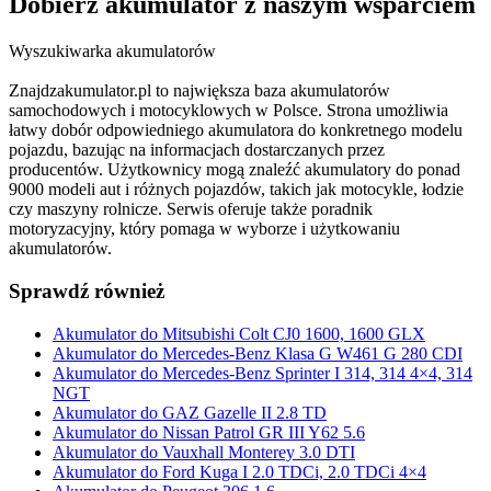
Dobierz
akumulator
z naszym wsparciem
Wyszukiwarka akumulatorów
Znajdzakumulator.pl to największa baza akumulatorów
samochodowych i motocyklowych w Polsce. Strona umożliwia
łatwy dobór odpowiedniego akumulatora do konkretnego modelu
pojazdu, bazując na informacjach dostarczanych przez
producentów. Użytkownicy mogą znaleźć akumulatory do ponad
9000 modeli aut i różnych pojazdów, takich jak motocykle, łodzie
czy maszyny rolnicze. Serwis oferuje także poradnik
motoryzacyjny, który pomaga w wyborze i użytkowaniu
akumulatorów.
Sprawdź również
Akumulator do Mitsubishi Colt CJ0 1600, 1600 GLX
Akumulator do Mercedes-Benz Klasa G W461 G 280 CDI
Akumulator do Mercedes-Benz Sprinter I 314, 314 4×4, 314
NGT
Akumulator do GAZ Gazelle II 2.8 TD
Akumulator do Nissan Patrol GR III Y62 5.6
Akumulator do Vauxhall Monterey 3.0 DTI
Akumulator do Ford Kuga I 2.0 TDCi, 2.0 TDCi 4×4