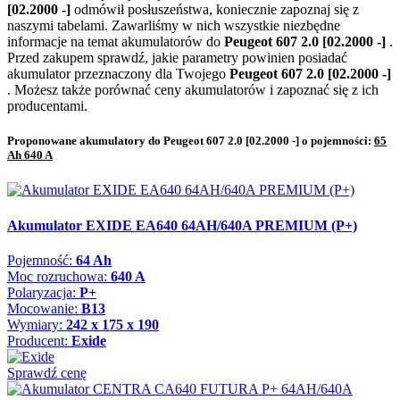
[02.2000 -]
odmówił posłuszeństwa, koniecznie zapoznaj się z
naszymi tabelami. Zawarliśmy w nich wszystkie niezbędne
informacje na temat akumulatorów do
Peugeot 607 2.0 [02.2000 -]
.
Przed zakupem sprawdź, jakie parametry powinien posiadać
akumulator przeznaczony dla Twojego
Peugeot 607 2.0 [02.2000 -]
. Możesz także porównać ceny akumulatorów i zapoznać się z ich
producentami.
Proponowane akumulatory do Peugeot 607 2.0 [02.2000 -] o pojemności:
65
Ah 640 A
Akumulator EXIDE EA640 64AH/640A PREMIUM (P+)
Pojemność:
64 Ah
Moc rozruchowa:
640 A
Polaryzacja:
P+
Mocowanie:
B13
Wymiary:
242 x 175 x 190
Producent:
Exide
Sprawdź cenę