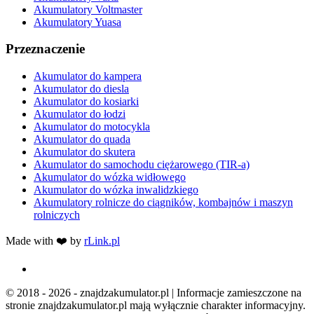
Akumulatory Voltmaster
Akumulatory Yuasa
Przeznaczenie
Akumulator do kampera
Akumulator do diesla
Akumulator do kosiarki
Akumulator do łodzi
Akumulator do motocykla
Akumulator do quada
Akumulator do skutera
Akumulator do samochodu ciężarowego (TIR-a)
Akumulator do wózka widłowego
Akumulator do wózka inwalidzkiego
Akumulatory rolnicze do ciągników, kombajnów i maszyn
rolniczych
Made with ❤️ by
rLink.pl
© 2018 - 2026 - znajdzakumulator.pl | Informacje zamieszczone na
stronie znajdzakumulator.pl mają wyłącznie charakter informacyjny.