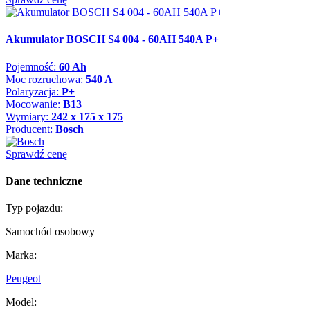
Akumulator BOSCH S4 004 - 60AH 540A P+
Pojemność:
60 Ah
Moc rozruchowa:
540 A
Polaryzacja:
P+
Mocowanie:
B13
Wymiary:
242 x 175 x 175
Producent:
Bosch
Sprawdź cenę
Dane techniczne
Typ pojazdu:
Samochód osobowy
Marka:
Peugeot
Model: