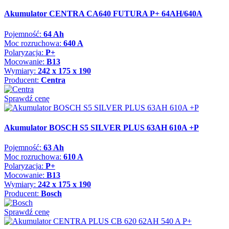
Akumulator CENTRA CA640 FUTURA P+ 64AH/640A
Pojemność:
64 Ah
Moc rozruchowa:
640 A
Polaryzacja:
P+
Mocowanie:
B13
Wymiary:
242 x 175 x 190
Producent:
Centra
Sprawdź cenę
Akumulator BOSCH S5 SILVER PLUS 63AH 610A +P
Pojemność:
63 Ah
Moc rozruchowa:
610 A
Polaryzacja:
P+
Mocowanie:
B13
Wymiary:
242 x 175 x 190
Producent:
Bosch
Sprawdź cenę