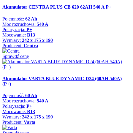
Akumulator CENTRA PLUS CB 620 62AH 540 A P+
Pojemność:
62 Ah
Moc rozruchowa:
540 A
Polaryzacja:
P+
Mocowanie:
B13
Wymiary:
242 x 175 x 190
Producent:
Centra
Sprawdź cenę
Akumulator VARTA BLUE DYNAMIC D24 (60AH 540A)
(P+)
Pojemność:
60 Ah
Moc rozruchowa:
540 A
Polaryzacja:
P+
Mocowanie:
B13
Wymiary:
242 x 175 x 190
Producent:
Varta
Sprawdź cenę