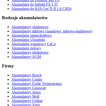
Akumulator do Peugeot 306 1.6
Akumulator do Infiniti FX I 35
Akumulator do KIA Cee’D II 1.6 CRDi
Rodzaje akumulatorów
Akumulatory obsługowe
Akumulatory niklowe (zasadowe, niklowo-kadmowe)
Akumulator samochodowy
Akumulator Ukraiński
Akumulator wapniowy CaCa
Akumulator żelowy
Akumulatory obsługowe
Akumulatory AGM
Firmy
Akumulatory Bosch
Akumulatory Centra
Akumulatory Exide Technologies
Akumulatory Gigawatt
Akumulatory Jenox
Akumulatory Moll
Akumulatory Unibat
Akumulatory Varta