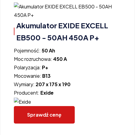
Akumulator EXIDE EXCELL
EB500 - 50AH 450A P+
Pojemność:
50 Ah
Moc rozruchowa:
450 A
Polaryzacja:
P+
Mocowanie:
B13
Wymiary:
207 x 175 x 190
Producent:
Exide
Sprawdź cenę