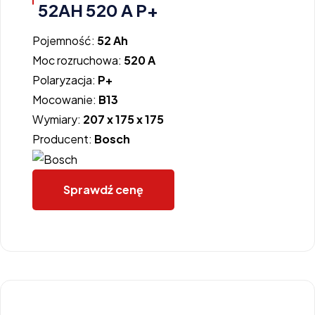
52AH 520 A P+
Pojemność:
52 Ah
Moc rozruchowa:
520 A
Polaryzacja:
P+
Mocowanie:
B13
Wymiary:
207 x 175 x 175
Producent:
Bosch
Sprawdź cenę