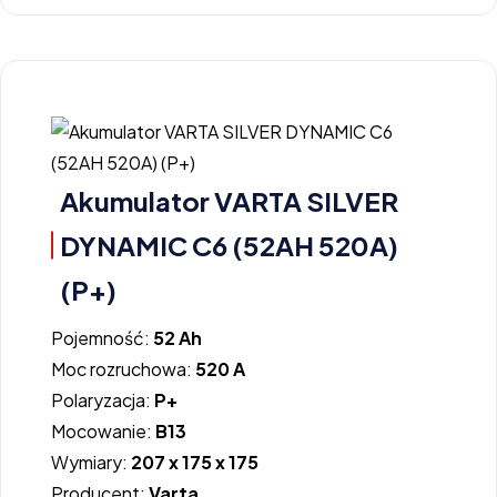
Akumulator VARTA SILVER
DYNAMIC C6 (52AH 520A)
(P+)
Pojemność:
52 Ah
Moc rozruchowa:
520 A
Polaryzacja:
P+
Mocowanie:
B13
Wymiary:
207 x 175 x 175
Producent:
Varta