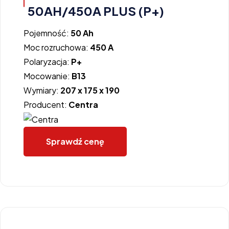
50AH/450A PLUS (P+)
Pojemność:
50 Ah
Moc rozruchowa:
450 A
Polaryzacja:
P+
Mocowanie:
B13
Wymiary:
207 x 175 x 190
Producent:
Centra
Sprawdź cenę