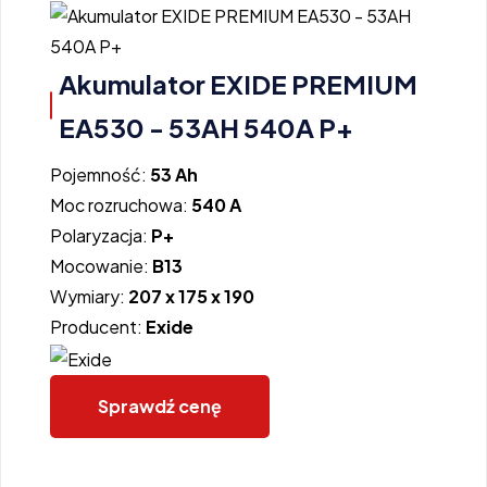
Akumulator EXIDE PREMIUM
EA530 - 53AH 540A P+
Pojemność:
53 Ah
Moc rozruchowa:
540 A
Polaryzacja:
P+
Mocowanie:
B13
Wymiary:
207 x 175 x 190
Producent:
Exide
Sprawdź cenę