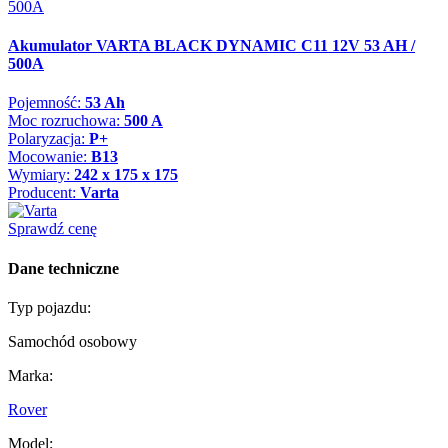
Akumulator VARTA BLACK DYNAMIC C11 12V 53 AH /
500A
Pojemność:
53 Ah
Moc rozruchowa:
500 A
Polaryzacja:
P+
Mocowanie:
B13
Wymiary:
242 x 175 x 175
Producent:
Varta
Sprawdź cenę
Dane techniczne
Typ pojazdu:
Samochód osobowy
Marka:
Rover
Model: