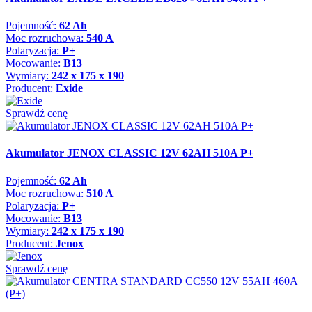
Pojemność:
62 Ah
Moc rozruchowa:
540 A
Polaryzacja:
P+
Mocowanie:
B13
Wymiary:
242 x 175 x 190
Producent:
Exide
Sprawdź cenę
Akumulator JENOX CLASSIC 12V 62AH 510A P+
Pojemność:
62 Ah
Moc rozruchowa:
510 A
Polaryzacja:
P+
Mocowanie:
B13
Wymiary:
242 x 175 x 190
Producent:
Jenox
Sprawdź cenę