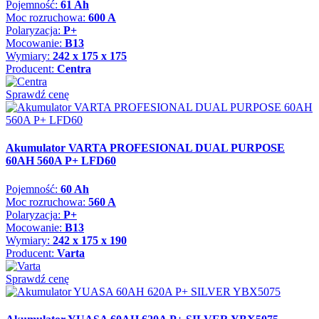
Pojemność:
61 Ah
Moc rozruchowa:
600 A
Polaryzacja:
P+
Mocowanie:
B13
Wymiary:
242 x 175 x 175
Producent:
Centra
Sprawdź cenę
Akumulator VARTA PROFESIONAL DUAL PURPOSE
60AH 560A P+ LFD60
Pojemność:
60 Ah
Moc rozruchowa:
560 A
Polaryzacja:
P+
Mocowanie:
B13
Wymiary:
242 x 175 x 190
Producent:
Varta
Sprawdź cenę