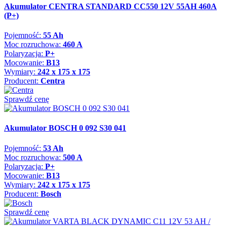
Akumulator CENTRA STANDARD CC550 12V 55AH 460A
(P+)
Pojemność:
55 Ah
Moc rozruchowa:
460 A
Polaryzacja:
P+
Mocowanie:
B13
Wymiary:
242 x 175 x 175
Producent:
Centra
Sprawdź cenę
Akumulator BOSCH 0 092 S30 041
Pojemność:
53 Ah
Moc rozruchowa:
500 A
Polaryzacja:
P+
Mocowanie:
B13
Wymiary:
242 x 175 x 175
Producent:
Bosch
Sprawdź cenę