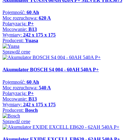
Akumulator YUASA 60AH 620A P+ SILVER YBX5075
Pojemność:
60 Ah
Moc rozruchowa:
620 A
Polaryzacja:
P+
Mocowanie:
B13
Wymiary:
242 x 175 x 175
Producent:
Yuasa
Sprawdź cenę
Akumulator BOSCH S4 004 - 60AH 540A P+
Pojemność:
60 Ah
Moc rozruchowa:
540 A
Polaryzacja:
P+
Mocowanie:
B13
Wymiary:
242 x 175 x 175
Producent:
Bosch
Sprawdź cenę
Akumulator EXIDE EXCELL EB620 - 62AH 540A P+