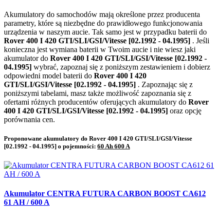
Akumulatory do samochodów mają określone przez producenta
parametry, które są niezbędne do prawidłowego funkcjonowania
urządzenia w naszym aucie. Tak samo jest w przypadku baterii do
Rover 400 I 420 GTI/SLI/GSI/Vitesse [02.1992 - 04.1995]
. Jeśli
konieczna jest wymiana baterii w Twoim aucie i nie wiesz jaki
akumulator do
Rover 400 I 420 GTI/SLI/GSI/Vitesse [02.1992 -
04.1995]
wybrać, zapoznaj się z poniższym zestawieniem i dobierz
odpowiedni model baterii do
Rover 400 I 420
GTI/SLI/GSI/Vitesse [02.1992 - 04.1995]
. Zapoznając się z
poniższymi tabelami, masz także możliwość zapoznania się z
ofertami różnych producentów oferujących akumulatory do
Rover
400 I 420 GTI/SLI/GSI/Vitesse [02.1992 - 04.1995]
oraz opcję
porównania cen.
Proponowane akumulatory do Rover 400 I 420 GTI/SLI/GSI/Vitesse
[02.1992 - 04.1995] o pojemności:
60 Ah 600 A
Akumulator CENTRA FUTURA CARBON BOOST CA612
61 AH / 600 A