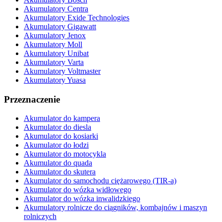
Akumulatory Centra
Akumulatory Exide Technologies
Akumulatory Gigawatt
Akumulatory Jenox
Akumulatory Moll
Akumulatory Unibat
Akumulatory Varta
Akumulatory Voltmaster
Akumulatory Yuasa
Przeznaczenie
Akumulator do kampera
Akumulator do diesla
Akumulator do kosiarki
Akumulator do łodzi
Akumulator do motocykla
Akumulator do quada
Akumulator do skutera
Akumulator do samochodu ciężarowego (TIR-a)
Akumulator do wózka widłowego
Akumulator do wózka inwalidzkiego
Akumulatory rolnicze do ciągników, kombajnów i maszyn
rolniczych