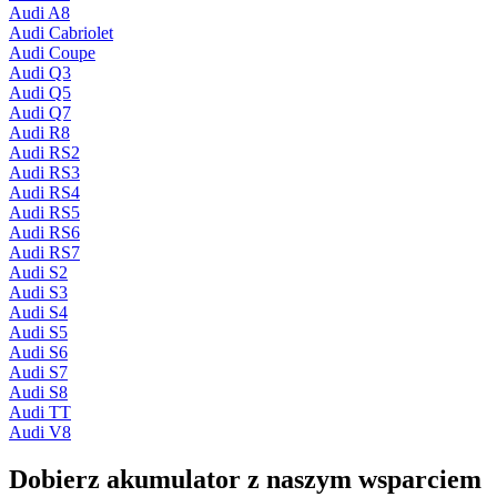
Audi A8
Audi Cabriolet
Audi Coupe
Audi Q3
Audi Q5
Audi Q7
Audi R8
Audi RS2
Audi RS3
Audi RS4
Audi RS5
Audi RS6
Audi RS7
Audi S2
Audi S3
Audi S4
Audi S5
Audi S6
Audi S7
Audi S8
Audi TT
Audi V8
Dobierz
akumulator
z naszym wsparciem