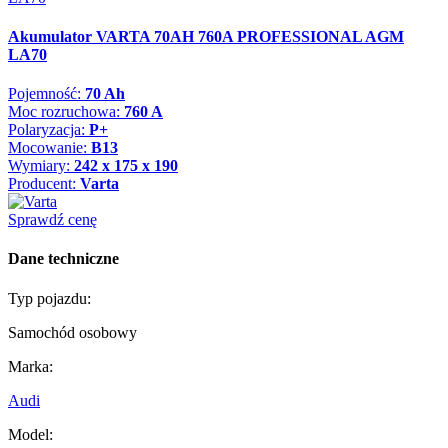
Akumulator VARTA 70AH 760A PROFESSIONAL AGM
LA70
Pojemność:
70 Ah
Moc rozruchowa:
760 A
Polaryzacja:
P+
Mocowanie:
B13
Wymiary:
242 x 175 x 190
Producent:
Varta
Sprawdź cenę
Dane techniczne
Typ pojazdu:
Samochód osobowy
Marka:
Audi
Model: