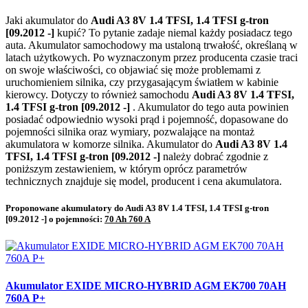
Jaki akumulator do
Audi A3 8V 1.4 TFSI, 1.4 TFSI g-tron
[09.2012 -]
kupić? To pytanie zadaje niemal każdy posiadacz tego
auta. Akumulator samochodowy ma ustaloną trwałość, określaną w
latach użytkowych. Po wyznaczonym przez producenta czasie traci
on swoje właściwości, co objawiać się może problemami z
uruchomieniem silnika, czy przygasającym światłem w kabinie
kierowcy. Dotyczy to również samochodu
Audi A3 8V 1.4 TFSI,
1.4 TFSI g-tron [09.2012 -]
. Akumulator do tego auta powinien
posiadać odpowiednio wysoki prąd i pojemność, dopasowane do
pojemności silnika oraz wymiary, pozwalające na montaż
akumulatora w komorze silnika. Akumulator do
Audi A3 8V 1.4
TFSI, 1.4 TFSI g-tron [09.2012 -]
należy dobrać zgodnie z
poniższym zestawieniem, w którym oprócz parametrów
technicznych znajduje się model, producent i cena akumulatora.
Proponowane akumulatory do Audi A3 8V 1.4 TFSI, 1.4 TFSI g-tron
[09.2012 -] o pojemności:
70 Ah 760 A
Akumulator EXIDE MICRO-HYBRID AGM EK700 70AH
760A P+