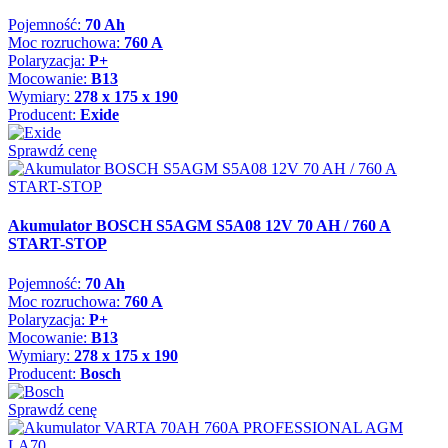
Pojemność:
70 Ah
Moc rozruchowa:
760 A
Polaryzacja:
P+
Mocowanie:
B13
Wymiary:
278 x 175 x 190
Producent:
Exide
Sprawdź cenę
Akumulator BOSCH S5AGM S5A08 12V 70 AH / 760 A
START-STOP
Pojemność:
70 Ah
Moc rozruchowa:
760 A
Polaryzacja:
P+
Mocowanie:
B13
Wymiary:
278 x 175 x 190
Producent:
Bosch
Sprawdź cenę