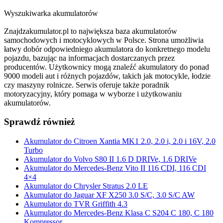
Wyszukiwarka akumulatorów
Znajdzakumulator.pl to największa baza akumulatorów
samochodowych i motocyklowych w Polsce. Strona umożliwia
łatwy dobór odpowiedniego akumulatora do konkretnego modelu
pojazdu, bazując na informacjach dostarczanych przez
producentów. Użytkownicy mogą znaleźć akumulatory do ponad
9000 modeli aut i różnych pojazdów, takich jak motocykle, łodzie
czy maszyny rolnicze. Serwis oferuje także poradnik
motoryzacyjny, który pomaga w wyborze i użytkowaniu
akumulatorów.
Sprawdź również
Akumulator do Citroen Xantia MK1 2.0, 2.0 i, 2.0 i 16V, 2.0
Turbo
Akumulator do Volvo S80 II 1.6 D DRIVe, 1.6 DRIVe
Akumulator do Mercedes-Benz Vito II 116 CDI, 116 CDI
4×4
Akumulator do Chrysler Stratus 2.0 LE
Akumulator do Jaguar XF X250 3.0 S/C, 3.0 S/C AW
Akumulator do TVR Griffith 4.3
Akumulator do Mercedes-Benz Klasa C S204 C 180, C 180
Kompressor