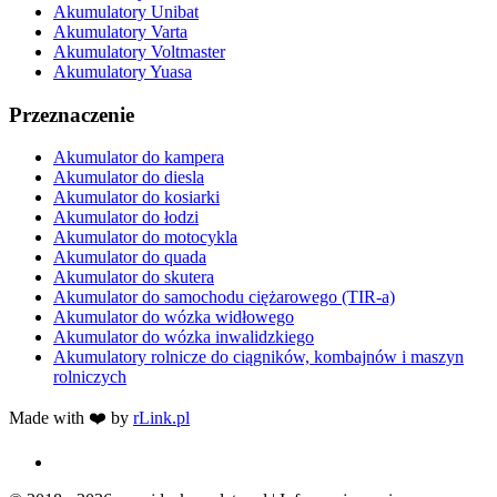
Akumulatory Unibat
Akumulatory Varta
Akumulatory Voltmaster
Akumulatory Yuasa
Przeznaczenie
Akumulator do kampera
Akumulator do diesla
Akumulator do kosiarki
Akumulator do łodzi
Akumulator do motocykla
Akumulator do quada
Akumulator do skutera
Akumulator do samochodu ciężarowego (TIR-a)
Akumulator do wózka widłowego
Akumulator do wózka inwalidzkiego
Akumulatory rolnicze do ciągników, kombajnów i maszyn
rolniczych
Made with ❤️ by
rLink.pl