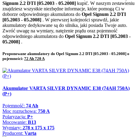
Signum 2.2 DTI [05.2003 - 05.2008]
kupić. W naszym zestawieniu
znajdziesz wszystkie niezbędne informacje, które pomogą Ci w
doborze odpowiedniego akumulatora do
Opel Signum 2.2 DTI
[05.2003 - 05.2008]
. W pierwszej kolejności sprawdź, jakie
akumulatory dedykowane są do silnika, jaki posiada Twoje auto.
Zwróć uwagę na wymiary, natężenie prądu oraz pojemność
odpowiedniego akumulatora do
Opel Signum 2.2 DTI [05.2003 -
05.2008]
.
Proponowane akumulatory do Opel Signum 2.2 DTI [05.2003 - 05.2008] o
pojemności:
72 Ah 720 A
Akumulator VARTA SILVER DYNAMIC E38 (74AH 750A)
(P+)
Pojemność:
74 Ah
Moc rozruchowa:
750 A
Polaryzacja:
P+
Mocowanie:
B13
Wymiary:
278 x 175 x 175
Producent:
Varta