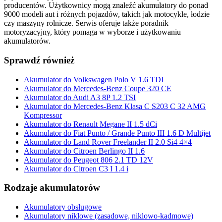
producentów. Użytkownicy mogą znaleźć akumulatory do ponad
9000 modeli aut i różnych pojazdów, takich jak motocykle, łodzie
czy maszyny rolnicze. Serwis oferuje także poradnik
motoryzacyjny, który pomaga w wyborze i użytkowaniu
akumulatorów.
Sprawdź również
Akumulator do Volkswagen Polo V 1.6 TDI
Akumulator do Mercedes-Benz Coupe 320 CE
Akumulator do Audi A3 8P 1.2 TSI
Akumulator do Mercedes-Benz Klasa C S203 C 32 AMG
Kompressor
Akumulator do Renault Megane II 1.5 dCi
Akumulator do Fiat Punto / Grande Punto III 1.6 D Multijet
Akumulator do Land Rover Freelander II 2.0 Si4 4×4
Akumulator do Citroen Berlingo II 1.6
Akumulator do Peugeot 806 2.1 TD 12V
Akumulator do Citroen C3 I 1.4 i
Rodzaje akumulatorów
Akumulatory obsługowe
Akumulatory niklowe (zasadowe, niklowo-kadmowe)