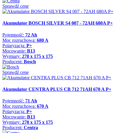
Sprawdź cenę
Akumulator BOSCH SILVER S4 007 - 72AH 680A P+
Pojemność:
72 Ah
Moc rozruchowa:
680 A
Polaryzacja:
P+
Mocowanie:
B13
Wymiary:
278 x 175 x 175
Producent:
Bosch
Sprawdź cenę
Akumulator CENTRA PLUS CB 712 71AH 670 A P+
Pojemność:
71 Ah
Moc rozruchowa:
670 A
Polaryzacja:
P+
Mocowanie:
B13
Wymiary:
278 x 175 x 175
Producent:
Centra