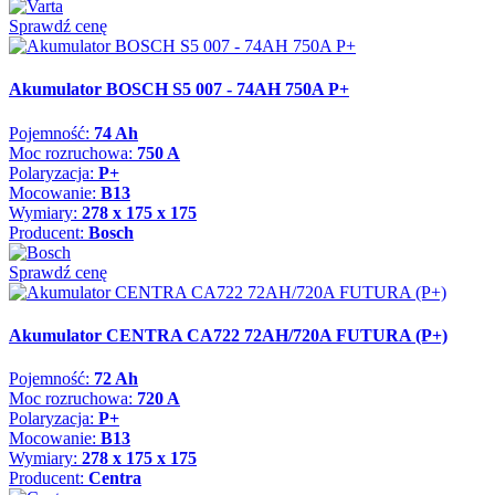
Sprawdź cenę
Akumulator BOSCH S5 007 - 74AH 750A P+
Pojemność:
74 Ah
Moc rozruchowa:
750 A
Polaryzacja:
P+
Mocowanie:
B13
Wymiary:
278 x 175 x 175
Producent:
Bosch
Sprawdź cenę
Akumulator CENTRA CA722 72AH/720A FUTURA (P+)
Pojemność:
72 Ah
Moc rozruchowa:
720 A
Polaryzacja:
P+
Mocowanie:
B13
Wymiary:
278 x 175 x 175
Producent:
Centra