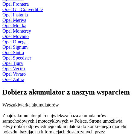
Opel Frontera
Opel GT Convertible
Opel Insignia
Opel Meriva
Opel Mokka
Opel Monterey
Opel Movano
Opel Omega
Opel Signum
Opel Sintra
Opel Speedster
Opel Tigra
Opel Vectra
Opel Vivaro
Opel Zafira
Dobierz
akumulator
z naszym wsparciem
Wyszukiwarka akumulatorów
Znajdzakumulator.pl to największa baza akumulatorów
samochodowych i motocyklowych w Polsce. Strona umożliwia
łatwy dobór odpowiedniego akumulatora do konkretnego modelu
pojazdu, bazując na informacjach dostarczanych przez