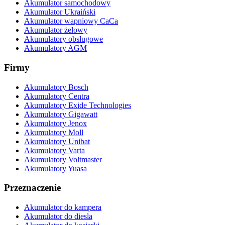
Akumulator samochodowy
Akumulator Ukraiński
Akumulator wapniowy CaCa
Akumulator żelowy
Akumulatory obsługowe
Akumulatory AGM
Firmy
Akumulatory Bosch
Akumulatory Centra
Akumulatory Exide Technologies
Akumulatory Gigawatt
Akumulatory Jenox
Akumulatory Moll
Akumulatory Unibat
Akumulatory Varta
Akumulatory Voltmaster
Akumulatory Yuasa
Przeznaczenie
Akumulator do kampera
Akumulator do diesla