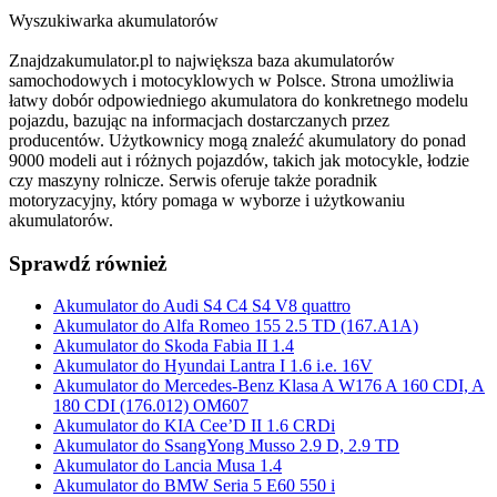
Wyszukiwarka akumulatorów
Znajdzakumulator.pl to największa baza akumulatorów
samochodowych i motocyklowych w Polsce. Strona umożliwia
łatwy dobór odpowiedniego akumulatora do konkretnego modelu
pojazdu, bazując na informacjach dostarczanych przez
producentów. Użytkownicy mogą znaleźć akumulatory do ponad
9000 modeli aut i różnych pojazdów, takich jak motocykle, łodzie
czy maszyny rolnicze. Serwis oferuje także poradnik
motoryzacyjny, który pomaga w wyborze i użytkowaniu
akumulatorów.
Sprawdź również
Akumulator do Audi S4 C4 S4 V8 quattro
Akumulator do Alfa Romeo 155 2.5 TD (167.A1A)
Akumulator do Skoda Fabia II 1.4
Akumulator do Hyundai Lantra I 1.6 i.e. 16V
Akumulator do Mercedes-Benz Klasa A W176 A 160 CDI, A
180 CDI (176.012) OM607
Akumulator do KIA Cee’D II 1.6 CRDi
Akumulator do SsangYong Musso 2.9 D, 2.9 TD
Akumulator do Lancia Musa 1.4
Akumulator do BMW Seria 5 E60 550 i