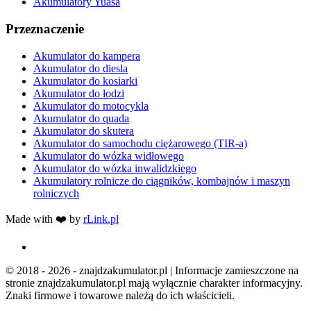
Akumulatory Yuasa
Przeznaczenie
Akumulator do kampera
Akumulator do diesla
Akumulator do kosiarki
Akumulator do łodzi
Akumulator do motocykla
Akumulator do quada
Akumulator do skutera
Akumulator do samochodu ciężarowego (TIR-a)
Akumulator do wózka widłowego
Akumulator do wózka inwalidzkiego
Akumulatory rolnicze do ciągników, kombajnów i maszyn
rolniczych
Made with ❤️ by
rLink.pl
© 2018 - 2026 - znajdzakumulator.pl | Informacje zamieszczone na
stronie znajdzakumulator.pl mają wyłącznie charakter informacyjny.
Znaki firmowe i towarowe należą do ich właścicieli.