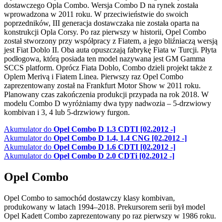
dostawczego Opla Combo. Wersja Combo D na rynek została
wprowadzona w 2011 roku. W przeciwieństwie do swoich
poprzedników, III generacja dostawczaka nie została oparta na
konstrukcji Opla Corsy. Po raz pierwszy w historii, Opel Combo
został stworzony przy współpracy z Fiatem, a jego bliźniaczą wersją
jest Fiat Doblo II. Oba auta opuszczają fabrykę Fiata w Turcji. Płyta
podłogowa, którą posiada ten model nazywana jest GM Gamma
SCCS platform. Oprócz Fiata Doblo, Combo dzieli projekt także z
Oplem Merivą i Fiatem Linea. Pierwszy raz Opel Combo
zaprezentowany został na Frankfurt Motor Show w 2011 roku.
Planowany czas zakończenia produkcji przypada na rok 2018. W
modelu Combo D wyróżniamy dwa typy nadwozia – 5-drzwiowy
kombivan i 3, 4 lub 5-drzwiowy furgon.
Akumulator do
Opel Combo D 1.3 CDTI [02.2012 -]
Akumulator do
Opel Combo D 1.4, 1.4 CNG [02.2012 -]
Akumulator do
Opel Combo D 1.6 CDTI [02.2012 -]
Akumulator do
Opel Combo D 2.0 CDTi [02.2012 -]
Opel Combo
Opel Combo to samochód dostawczy klasy kombivan,
produkowany w latach 1994–2018. Prekursorem serii był model
Opel Kadett Combo zaprezentowany po raz pierwszy w 1986 roku.