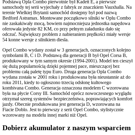
Podstawą Opla Combo pierwotnie był Kadett E, a pierwsze
samochody tej serii wyjechały z fabryk ze znaczkiem Vauxhalla. Na
terenie Wielkiej Brytanii samochód dostępny był pod nazwą
Bedford Astramax. Montowane początkowo silniki w Oplu Combo
nie zaskakiwały mocą, bowiem najmocniejsza jednostka napędowa
oferowała jedynie 82 KM, co przy pełnym załadunku dało się
odczuć. Największy problem z nabieraniem prędkości miały wersje
54 konne wersje z silnikiem diesla.
Opel Combo wydany został w 3 generacjach, oznaczonych kolejno
symbolami B, C i D. Podstawą dla generacji B był Opel Corsa B,
produkowany w tym samym okresie (1994-2001). Model ten cieszył
się dużą popularnością dzięki pojemnej pace, mieszczącej bez
problemu całą paletę typu Euro. Druga generacja Opla Combo
wydana została w 2001 roku i produkowana była nieustannie aż do
roku 2011, kiedy to ogłoszono trzecią odsłonę kultowego
kombivana Combo. Generacja oznaczona modelem C wzorowana
była na płycie Corsy III. Samochód oprócz nowoczesnego wyglądu
otrzymał szereg systemów bezpieczeństwa, poprawiających komfort
jazdy. Obecnie produkowana jest generacja D, wzorowana na
Fiacie Doblo. Jest to pierwszy z serii Opel Combo, stylistycznie
wzorowany na modelu innej marki niż Opel.
Dobierz
akumulator
z naszym wsparciem