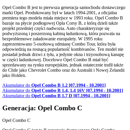
Opel Combo B jest to pierwsza generacja samochodu dostawczego
marki Opel. Produkowany był w latach 1994-2001, a oficjalna
premiera tego modelu miała miejsce w 1993 roku. Opel Combo B
bazuje na płycie podłogowej Opla Corsy B, z którą dzieli także
projekt przedniej części nadwozia. Auto charakteryzuje się
podwyższoną i poszerzoną kabiną ładunkową, która pozwala na
bezproblemowe załadowanie europalety. W 1995 roku
zaprezentowano 5-osobową odmianę Combo Tour, która była
odpowiedzią na rosnącą popularność kombivanów. Ten model nie
posiadał jednak drzwi z tyłu, a jedynie okna i trzyosobową kanapę
w części ładunkowej. Docelowo Opel Combo B miał być
sprzedawany na rynku europejskim, jednak ostatecznie trafił także
do Chile jako Chevrolet Combo oraz do Australii i Nowej Zelandii
jako Holden.
Akumulator do
Opel Combo B 1.2 [07.1994 - 10.2001]
Akumulator do
Opel Combo B 1.4, 1.4 16V [07.1994 - 10.2001]
Akumulator do
Opel Combo B 1.7 D [07.1994 - 10.2001]
Generacja: Opel Combo C
Opel Combo C