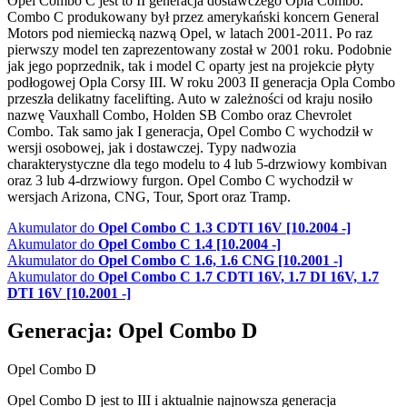
Opel Combo C jest to II generacja dostawczego Opla Combo.
Combo C produkowany był przez amerykański koncern General
Motors pod niemiecką nazwą Opel, w latach 2001-2011. Po raz
pierwszy model ten zaprezentowany został w 2001 roku. Podobnie
jak jego poprzednik, tak i model C oparty jest na projekcie płyty
podłogowej Opla Corsy III. W roku 2003 II generacja Opla Combo
przeszła delikatny facelifting. Auto w zależności od kraju nosiło
nazwę Vauxhall Combo, Holden SB Combo oraz Chevrolet
Combo. Tak samo jak I generacja, Opel Combo C wychodził w
wersji osobowej, jak i dostawczej. Typy nadwozia
charakterystyczne dla tego modelu to 4 lub 5-drzwiowy kombivan
oraz 3 lub 4-drzwiowy furgon. Opel Combo C wychodził w
wersjach Arizona, CNG, Tour, Sport oraz Tramp.
Akumulator do
Opel Combo C 1.3 CDTI 16V [10.2004 -]
Akumulator do
Opel Combo C 1.4 [10.2004 -]
Akumulator do
Opel Combo C 1.6, 1.6 CNG [10.2001 -]
Akumulator do
Opel Combo C 1.7 CDTI 16V, 1.7 DI 16V, 1.7
DTI 16V [10.2001 -]
Generacja: Opel Combo D
Opel Combo D
Opel Combo D jest to III i aktualnie najnowsza generacja