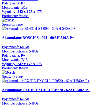
Polaryzacja:
P+
Mocowanie:
B13
Wymiary:
242 x 175 x 175
Producent:
Yuasa
Sprawdź cenę
Akumulator BOSCH S4 004 - 60AH 540A P+
Pojemność:
60 Ah
Moc rozruchowa:
540 A
Polaryzacja:
P+
Mocowanie:
B13
Wymiary:
242 x 175 x 175
Producent:
Bosch
Sprawdź cenę
Akumulator EXIDE EXCELL EB620 - 62AH 540A P+
Pojemność:
62 Ah
Moc rozruchowa:
540 A