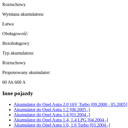
Rozruchowy
Wymiana akumulatora:
Łatwa
Obsługowość:
Bezobsługowy
Typ akumulatora:
Rozruchowy
Proponowany akumulator:
60 Ah 600 A
Inne pojazdy
Akumulator do
Opel Astra 2.0 16V Turbo [09.2000 - 05.2005]
Akumulator do
Opel Astra 1.2 [08.2005 -]
Akumulator do
Opel Astra 1.4 [03.2004 -]
Akumulator do
Opel Astra 1.4, 1.4 LPG [04.2004 -]
Akumulator do
Opel Astra 1.6, 1.6 Turbo [03.2004 -]