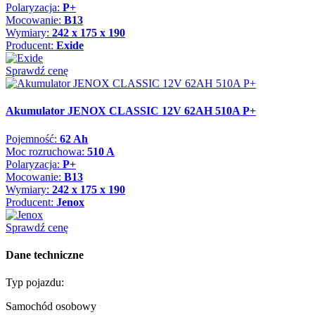
Polaryzacja:
P+
Mocowanie:
B13
Wymiary:
242 x 175 x 190
Producent:
Exide
Sprawdź cenę
Akumulator JENOX CLASSIC 12V 62AH 510A P+
Pojemność:
62 Ah
Moc rozruchowa:
510 A
Polaryzacja:
P+
Mocowanie:
B13
Wymiary:
242 x 175 x 190
Producent:
Jenox
Sprawdź cenę
Dane techniczne
Typ pojazdu:
Samochód osobowy