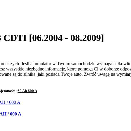
 CDTI [06.2004 - 08.2009]
prostszych. Jeśli akumulator w Twoim samochodzie wymaga całkowitej
esz wszystkie niezbędne informacje, które pomogą Ci w doborze odp
kowane są do silnika, jaki posiada Twoje auto. Zwróć uwagę na wymia
ojemności:
60 Ah 600 A
H / 600 A