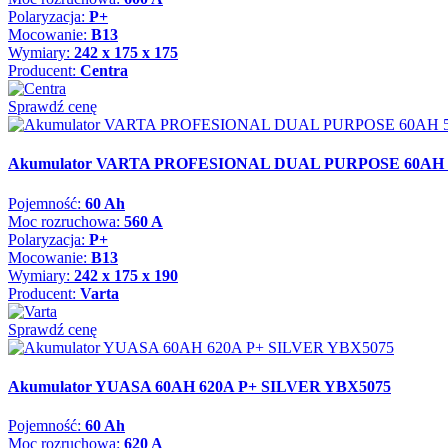
Polaryzacja:
P+
Mocowanie:
B13
Wymiary:
242 x 175 x 175
Producent:
Centra
Sprawdź cenę
Akumulator VARTA PROFESIONAL DUAL PURPOSE 60AH 
Pojemność:
60 Ah
Moc rozruchowa:
560 A
Polaryzacja:
P+
Mocowanie:
B13
Wymiary:
242 x 175 x 190
Producent:
Varta
Sprawdź cenę
Akumulator YUASA 60AH 620A P+ SILVER YBX5075
Pojemność:
60 Ah
Moc rozruchowa:
620 A