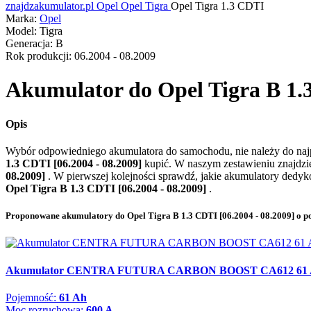
znajdzakumulator.pl
Opel
Opel Tigra
Opel Tigra 1.3 CDTI
Marka:
Opel
Model:
Tigra
Generacja:
B
Rok produkcji:
06.2004 - 08.2009
Akumulator do
Opel Tigra B 1.3
Opis
Wybór odpowiedniego akumulatora do samochodu, nie należy do naj
1.3 CDTI [06.2004 - 08.2009]
kupić. W naszym zestawieniu znajdzi
08.2009]
. W pierwszej kolejności sprawdź, jakie akumulatory dedy
Opel Tigra B 1.3 CDTI [06.2004 - 08.2009]
.
Proponowane akumulatory do Opel Tigra B 1.3 CDTI [06.2004 - 08.2009] o p
Akumulator CENTRA FUTURA CARBON BOOST CA612 61 A
Pojemność:
61 Ah
Moc rozruchowa:
600 A